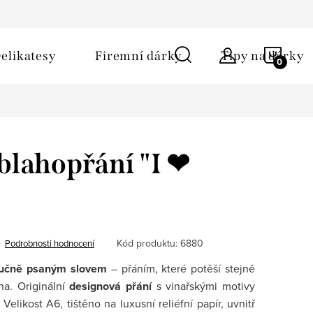
ů
Obchodní podmínky
Kontakt
Napište nám
NÁKU
elikatesy
Firemní dárky
Tipy na dárky
KOŠÍ
blahopřání "I ❤︎
Kód produktu:
6880
Podrobnosti hodnocení
učně psaným slovem
– přáním, které potěší stejně
na. Originální
designová přání
s vinařskými motivy
Velikost A6, tištěno na luxusní reliéfní papír, uvnitř