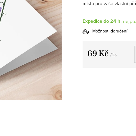
místo pro vaše vlastní p
Expedice do 24 h
Možnosti doručení
69 Kč
/ ks
Měrná
cena: