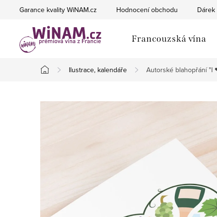
Přejít
Garance kvality WiNAM.cz
Hodnocení obchodu
Dárek 
na
obsah
Francouzská vína
Ilustrace, kalendáře
Autorské blahopřání "I 
Domů