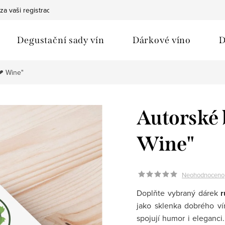
za vaši registraci
Bezpečná doprava
Ochrana osobních údaj
Degustační sady vín
Dárkové víno
D
❤︎ Wine"
Autorské 
Wine"
Neohodnoceno
Doplňte vybraný dárek
r
jako sklenka dobrého ví
spojují humor i eleganci. 