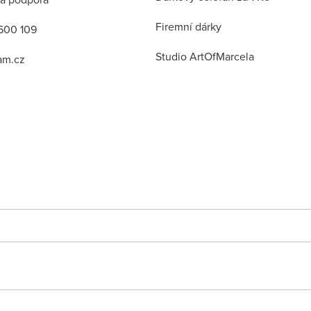
Firemní dárky
600 109
Studio ArtOfMarcela
am.cz