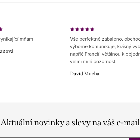
ynikající mňam
Vše perfektně zabaleno, obcho
výborně komunikuje, krásný vý
ďanová
napříč Francií, většinou k objed
velmi milá pozornost.
David Mucha
Aktuální novinky a slevy na váš e-mail