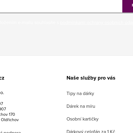
ložením e-mailu souhlasíte s
podmínkami ochrany osobních úda
cz
Naše služby pro vás
o.
Tipy na dárky
07
Dárek na míru
907
chov 170
Osobní kartičky
 Oldřichov
Dárkový celofán za 1 Kč
á podpora