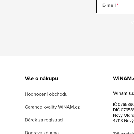
E-mail
V
Z
á
Vše o nákupu
WiNAM.
p
Winam s.r.
a
Hodnocení obchodu
IČ 076589
t
Garance kvality WiNAM.cz
DIČ 07658
Nový Oldři
í
Dárek za registraci
47113 Nový
Doprava zdarma
Zákaznick