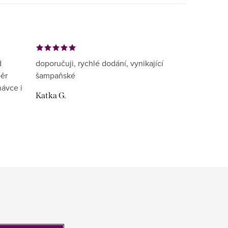
d
doporučuji, rychlé dodání, vynikající
běr
šampaňské
návce i
Katka G.