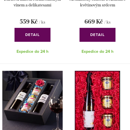
ů
t
vínem a delikatesami
květinovým srdcem
ů
559 Kč
669 Kč
/ ks
/ ks
DETAIL
DETAIL
Expedice do 24 h
Expedice do 24 h