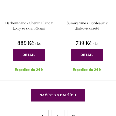
Dárkové víno - Chenin Blanc z
Šumivé víno z Bordeaux v
Loiry se skleničkami
dárkové kazetě
889 Kč
739 Kč
/ ks
/ ks
DETAIL
DETAIL
Expedice do 24 h
Expedice do 24 h
O
NAČÍST 20 DALŠÍCH
v
l
á
S
1
15