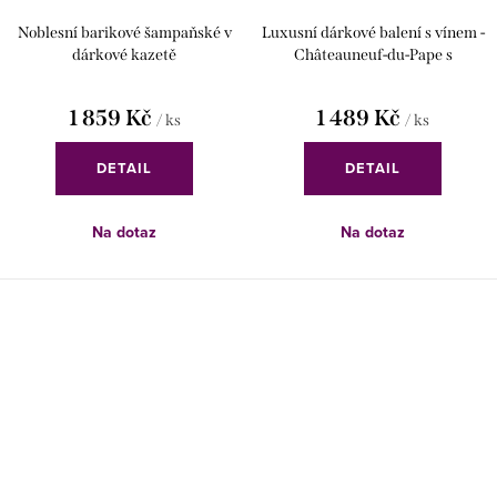
Noblesní barikové šampaňské v
Luxusní dárkové balení s vínem -
dárkové kazetě
Châteauneuf-du-Pape s
delikatesami
1 859 Kč
1 489 Kč
/ ks
/ ks
DETAIL
DETAIL
Na dotaz
Na dotaz