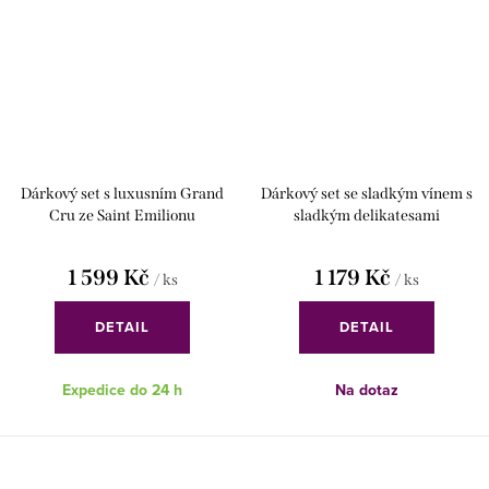
Dárkový set s luxusním Grand
Dárkový set se sladkým vínem s
Cru ze Saint Emilionu
sladkým delikatesami
1 599 Kč
1 179 Kč
/ ks
/ ks
DETAIL
DETAIL
Expedice do 24 h
Na dotaz