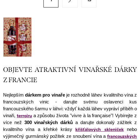
d
t
a
r
c
á
í
n
p
k
r
o
v
v
k
á
y
OBJEVTE ATRAKTIVNÍ VINAŘSKÉ DÁRKY
n
v
Z FRANCIE
í
ý
p
Nejlepším
dárkem pro vinaře
je rozhodně láhev kvalitního vína z
i
francouzských vinic - darujte svému oslavenci kus
s
francouzského šarmu v láhvi: vždyť každá láhev vypráví příběh o
terroiru
u
vinaři,
a způsobu života "vivre à la française"! Vybírejte z
více než
300 vinařských dárků
a darujte dokonalý zážitek z
křišťálových skleniček
kvalitního vína a křehké krásy
nebo
francouzských
výjimečný gurmánský požitek ze snoubení vína a