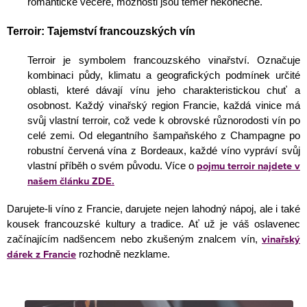
romantické večeře, možnosti jsou téměř nekonečné.
Terroir: Tajemství francouzských vín
Terroir je symbolem francouzského vinařství. Označuje
kombinaci půdy, klimatu a geografických podmínek určité
oblasti, které dávají vínu jeho charakteristickou chuť a
osobnost. Každý vinařský region Francie, každá vinice má
svůj vlastní terroir, což vede k obrovské různorodosti vín po
celé zemi. Od elegantního šampaňského z Champagne po
robustní červená vína z Bordeaux, každé víno vypráví svůj
pojmu terroir najdete v
vlastní příběh o svém původu. Více o
našem článku ZDE.
Darujete-li víno z Francie, darujete nejen lahodný nápoj, ale i také
kousek francouzské kultury a tradice. Ať už je váš oslavenec
vinařský
začínajícím nadšencem nebo zkušeným znalcem vín,
dárek z Francie
rozhodně nezklame.