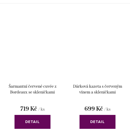
Šarmantní červené cuvée z
Dárková kazeta s červeným
Bordeaux se skleničkami
vínem a skleničkami
719 Kč
699 Kč
/ ks
/ ks
DETAIL
DETAIL