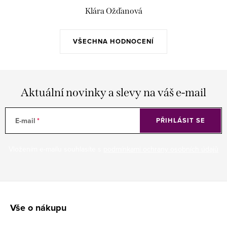
Klára Ožďanová
VŠECHNA HODNOCENÍ
Aktuální novinky a slevy na váš e-mail
E-mail
PŘIHLÁSIT SE
Vložením e-mailu souhlasíte s
podmínkami ochrany osobních údajů
Z
á
Vše o nákupu
p