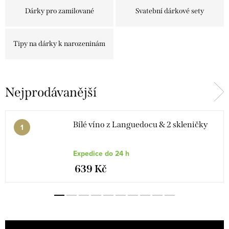
Dárky pro zamilované
Svatební dárkové sety
Tipy na dárky k narozeninám
Nejprodávanější
Bílé víno z Languedocu & 2 skleničky
Expedice do 24 h
639 Kč