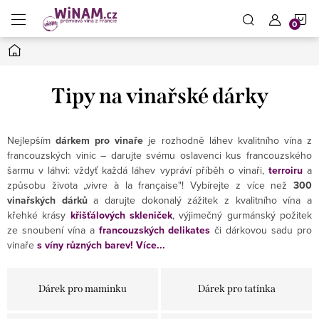
Přejít
N
na
obsah
Domů
K
Tipy na vinařské dárky
Nejlepším
dárkem pro vinaře
je rozhodně láhev kvalitního vína z
francouzských vinic – darujte svému oslavenci kus francouzského
šarmu v láhvi: vždyť každá láhev vypráví příběh o vinaři,
terroiru
a
způsobu života „vivre à la française"! Vybírejte z více než
300
vinařských dárků
a darujte dokonalý zážitek z kvalitního vína a
křehké krásy
křišťálových skleniček
, výjimečný gurmánský požitek
ze snoubení vína a
francouzských delikates
či dárkovou sadu pro
vinaře
s víny různých barev!
Více...
Dárek pro maminku
Dárek pro tatínka