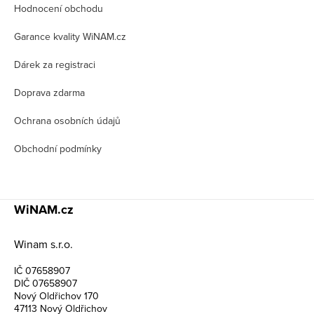
Hodnocení obchodu
a
t
Garance kvality WiNAM.cz
í
Dárek za registraci
Doprava zdarma
Ochrana osobních údajů
Obchodní podmínky
WiNAM.cz
Winam s.r.o.
IČ 07658907
DIČ 07658907
Nový Oldřichov 170
47113 Nový Oldřichov