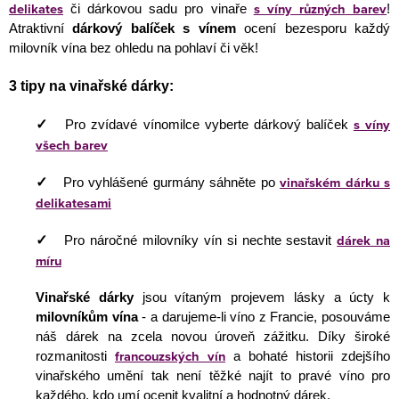
delikates
s víny
různých
barev
či dárkovou sadu pro vinaře
!
Atraktivní
dárkový balíček s vínem
ocení bezesporu každý
milovník vína bez ohledu na pohlaví či věk!
3 tipy na vinařské dárky:
s víny
✓
Pro zvídavé vínomilce vyberte dárkový balíček
všech barev
vinařském dárku s
✓
Pro vyhlášené gurmány sáhněte po
delikatesami
dárek na
✓
Pro náročné milovníky vín si nechte sestavit
míru
Vinařské dárky
jsou vítaným projevem lásky a úcty k
milovníkům vína
- a darujeme-li víno z Francie, posouváme
náš dárek na zcela novou úroveň zážitku. Díky široké
francouzských vín
rozmanitosti
a bohaté historii zdejšího
vinařského umění tak není těžké najít to pravé víno pro
každého, kdo umí ocenit kvalitní a hodnotný dárek.