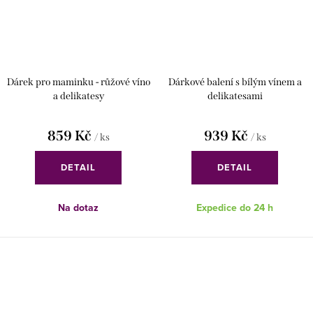
Dárek pro maminku - růžové víno
Dárkové balení s bílým vínem a
a delikatesy
delikatesami
859 Kč
939 Kč
/ ks
/ ks
DETAIL
DETAIL
Na dotaz
Expedice do 24 h