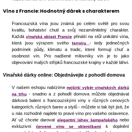
Víno z Francie: Hodnotný dárek s charakterem
Francouzská vína jsou známá po celém světě pro svou
kvalitu, bohatství chutí a svůj nezaměnitelný charakter.
vinařská oblast Francie
Každá
přináší na stůl unikátní vína,
terroiru
která jsou výrazem svého
- tedy jedinečných
podmínek půdy, klimatu a tradic, které formují chuť a
osobnost vín. Pro nadšené milovníky vín je to jako
objevování malých střípků francouzské krajiny v každé láhvi.
Vinařské dárky online: Objednávejte z pohodlí domova
nejširší výběr vinařských dárků
V našem eshopu nabízíme
na trhu
- snadno a z pohodlí domova můžete objednávat
dárková balení s francouzskými víny v různých cenových
kategoriích, různých barev a stylů - můžete si tak být jisti, že
u nás rozhodně najdete to pravé víno pro vašeho oslavence.
elegantní láhev šampaňského
Ať už chcete darovat
nebo
červené víno se skleničkami
exkluzivní
k doplnění