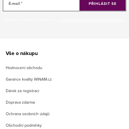
E-mail
PŘIHLÁSIT SE
Vložením e-mailu souhlasíte s
podmínkami ochrany osobních údajů
Z
á
Vše o nákupu
p
Hodnocení obchodu
a
t
Garance kvality WiNAM.cz
í
Dárek za registraci
Doprava zdarma
Ochrana osobních údajů
Obchodní podmínky