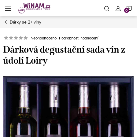
Přejít
N
na
obsah
Dárky se 2+ víny
K
Neohodnoceno
Podrobnosti hodnocení
Dárková degustační sada vín z
údolí Loiry