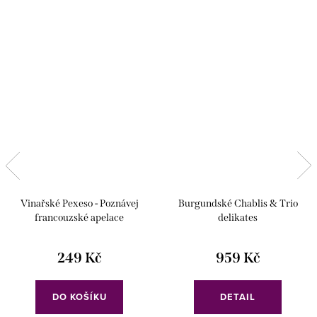
Vinařské Pexeso - Poznávej
Burgundské Chablis & Trio
francouzské apelace
delikates
249 Kč
959 Kč
DO KOŠÍKU
DETAIL