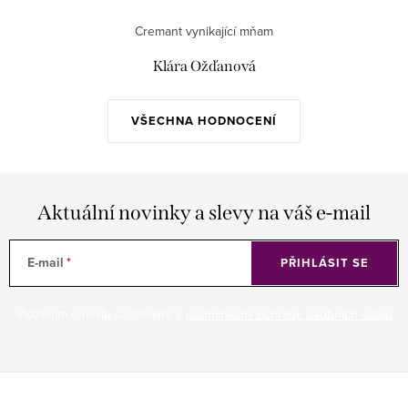
Cremant vynikající mňam
Klára Ožďanová
VŠECHNA HODNOCENÍ
Aktuální novinky a slevy na váš e-mail
E-mail
PŘIHLÁSIT SE
Vložením e-mailu souhlasíte s
podmínkami ochrany osobních údajů
Z