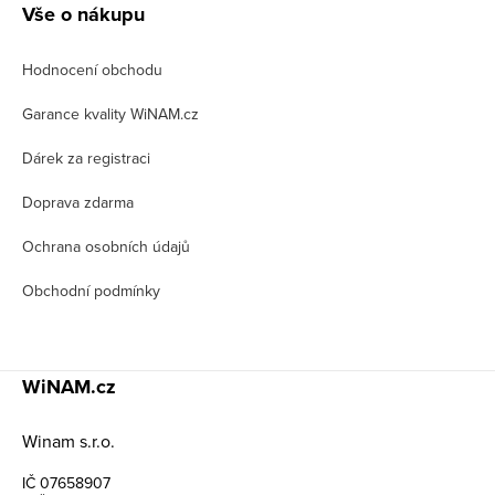
á
Vše o nákupu
p
Hodnocení obchodu
a
t
Garance kvality WiNAM.cz
í
Dárek za registraci
Doprava zdarma
Ochrana osobních údajů
Obchodní podmínky
WiNAM.cz
Winam s.r.o.
IČ 07658907