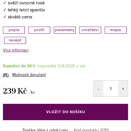
✓
svěží ovocné rosé
✓
lehký letní aperitiv
✓
skvělá cena
Více informací
Expedice do 24 h
12.8.2026
Možnosti doručení
239 Kč
/ ks
Měrná
cena:
VLOŽIT DO KOŠÍKU
Značka:
Vína z údolí Loiry
Kód produktu:
6715