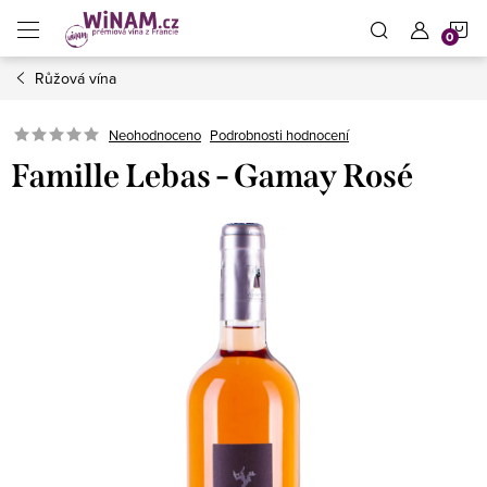
Přejít
N
na
obsah
Růžová vína
K
Neohodnoceno
Podrobnosti hodnocení
Famille Lebas - Gamay Rosé