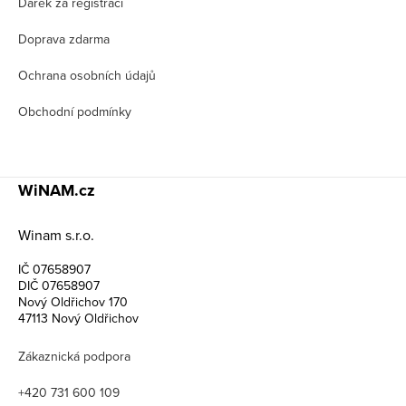
í
Dárek za registraci
Doprava zdarma
Ochrana osobních údajů
Obchodní podmínky
WiNAM.cz
Winam s.r.o.
IČ 07658907
DIČ 07658907
Nový Oldřichov 170
47113 Nový Oldřichov
Zákaznická podpora
+420 731 600 109