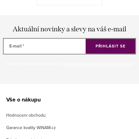
Aktuální novinky a slevy na váš e-mail
E-mail
PŘIHLÁSIT SE
Vložením e-mailu souhlasíte s
podmínkami ochrany osobních údajů
Z
á
Vše o nákupu
p
Hodnocení obchodu
a
t
Garance kvality WiNAM.cz