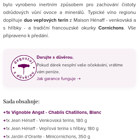
bylo vyrobeno inertním způsobem pro zachování čistoty
odrůdových vůní ovoce a minerálů. Typické víno regionu
doplňuje
duo vepřových terin
z Maison Hénaff - venkovská a
s hříbky - a tradiční francouzské okurky
Cornichons
. Vše
připraveno k předání.
Darujte s důvěrou.
Pokud dárek nesplní vaše očekávání, vrátíme
vám peníze.
Jak garance funguje ⇢
Sada obsahuje:
1x Vignoble Angst - Chablis Chatillons, Blanc
1x Jean Hénaff - Venkovská terina, 180 g
1x Jean Hénaff - Vepřová terina s hříbky, 180 g
1x Jardin d'Orante - Minicornichons, 350 g