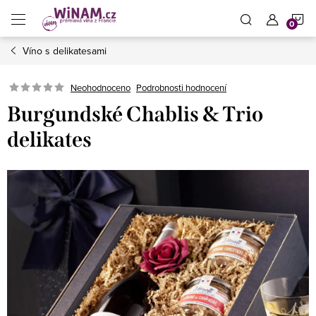
Přejít
N
na
obsah
Víno s delikatesami
K
Neohodnoceno
Podrobnosti hodnocení
Burgundské Chablis & Trio
delikates