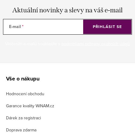
Aktuální novinky a slevy na váš e-mail
E-mail
PŘIHLÁSIT SE
Vložením e-mailu souhlasíte s
podmínkami ochrany osobních údajů
Z
á
Vše o nákupu
p
Hodnocení obchodu
a
t
Garance kvality WiNAM.cz
í
Dárek za registraci
Doprava zdarma