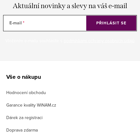
Aktuální novinky a slevy na váš e-mail
E-mail
PŘIHLÁSIT SE
Vložením e-mailu souhlasíte s
podmínkami ochrany osobních údajů
Z
á
Vše o nákupu
p
Hodnocení obchodu
a
t
Garance kvality WiNAM.cz
í
Dárek za registraci
Doprava zdarma