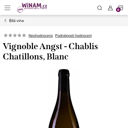
Přejít
N
na
obsah
Bílá vína
K
Neohodnoceno
Podrobnosti hodnocení
Vignoble Angst - Chablis
Chatillons, Blanc