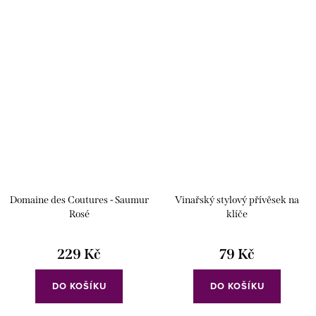
Domaine des Coutures - Saumur
Vinařský stylový přívěsek na
Rosé
klíče
229 Kč
79 Kč
DO KOŠÍKU
DO KOŠÍKU