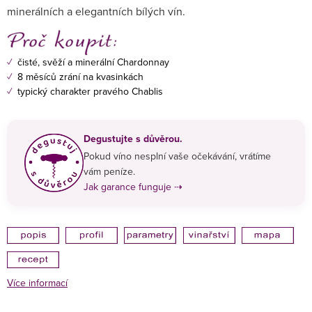
minerálních a elegantních bílých vín.
✓
čisté, svěží a minerální Chardonnay
✓
8 měsíců zrání na kvasinkách
✓
typický charakter pravého Chablis
Degustujte s důvěrou.
Pokud víno nesplní vaše očekávání, vrátíme
vám peníze.
Jak garance funguje ⇢
Více informací