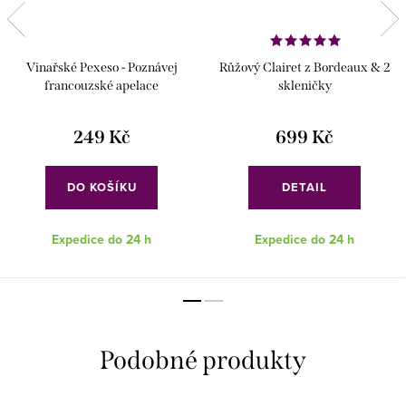
Vinařské Pexeso - Poznávej
Růžový Clairet z Bordeaux & 2
francouzské apelace
skleničky
249 Kč
699 Kč
DO KOŠÍKU
DETAIL
Expedice do 24 h
Expedice do 24 h