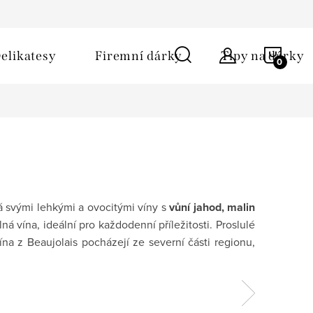
ů
Obchodní podmínky
Kontakt
Napište nám
NÁKU
elikatesy
Firemní dárky
Tipy na dárky
KOŠÍ
á svými lehkými a ovocitými víny s
vůní jahod, malin
ná vína, ideální pro každodenní příležitosti. Proslulé
na z Beaujolais pocházejí ze severní části regionu,