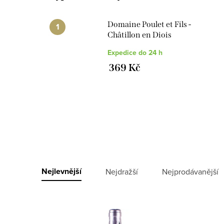
Domaine Poulet et Fils -
Châtillon en Diois
Expedice do 24 h
369 Kč
V
ý
Ř
Nejlevnější
Nejdražší
Nejprodávanější
p
a
i
z