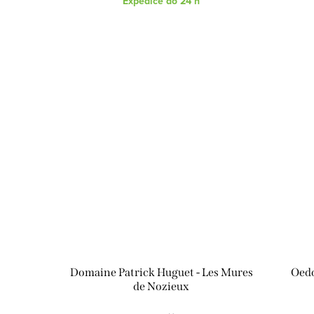
Expedice do 24 h
Domaine Patrick Huguet - Les Mures
Oedo
de Nozieux