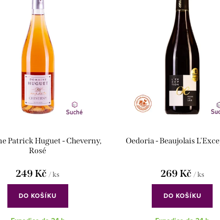
e Patrick Huguet - Cheverny,
Oedoria - Beaujolais L'Exc
Rosé
249 Kč
269 Kč
/ ks
/ ks
DO KOŠÍKU
DO KOŠÍKU