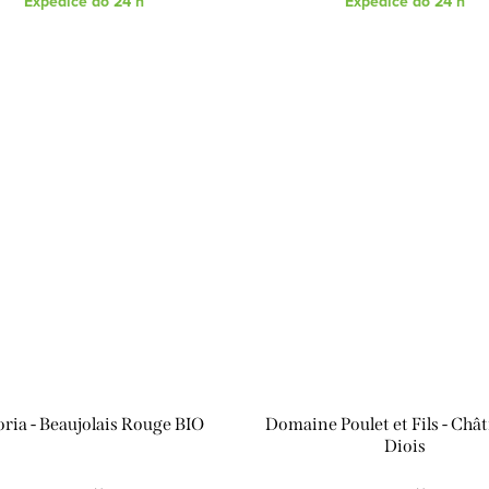
Expedice do 24 h
Expedice do 24 h
ria - Beaujolais Rouge BIO
Domaine Poulet et Fils - Chât
Diois