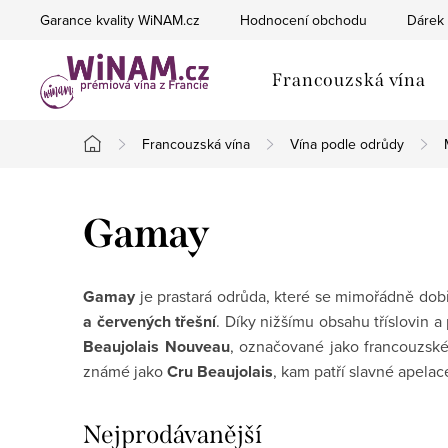
Přejít
Garance kvality WiNAM.cz
Hodnocení obchodu
Dárek 
na
obsah
Francouzská vína
Francouzská vína
Vína podle odrůdy
Domů
Gamay
Gamay
je prastará odrůda, které se mimořádně do
a červených třešní
. Díky nižšímu obsahu tříslovin a
Beaujolais Nouveau
, označované jako francouzské 
známé jako
Cru Beaujolais
, kam patří slavné apela
Nejprodávanější