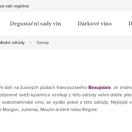
za vaši registraci
Bezpečná doprava
Ochrana osobních údaj
Degustační sady vín
Dárkové víno
D
Modré odrůdy
Gamay
bře daří na žulových půdách francouzského
Beaujolais
. Je znám
 příjemné svěží kyselince vznikají z této odrůdy velmi dobře pitel
svatomartinské víno, se vyrábí právě z této odrůdy. Nejlepší ví
ce Morgon, Juliénas, Moulin-à-Vent nebo Régnié.