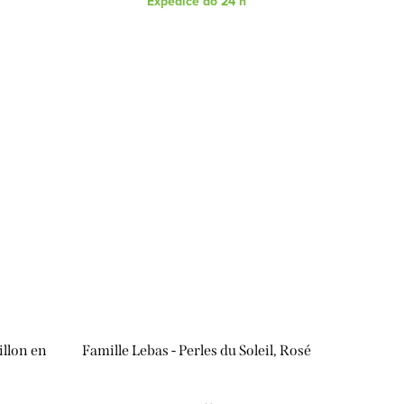
Expedice do 24 h
illon en
Famille Lebas - Perles du Soleil, Rosé