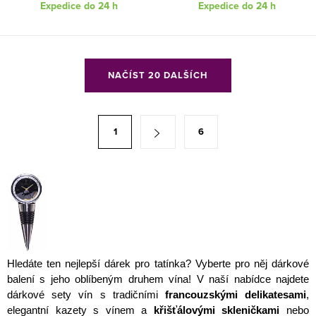
Expedice do 24 h
Expedice do 24 h
O
NAČÍST 20 DALŠÍCH
v
l
á
S
1
6
d
t
a
r
c
á
í
n
p
k
r
o
v
v
Hledáte ten nejlepší dárek pro tatínka? Vyberte pro něj dárkové
k
á
balení s jeho oblíbeným druhem vína! V naší nabídce najdete
y
n
dárkové sety vín s tradičními
francouzskými delikatesami
,
v
í
elegantní kazety s vínem a
křišťálovými skleničkami
nebo