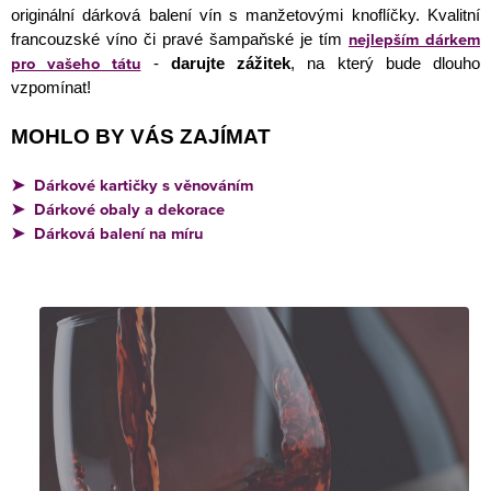
ý
originální dárková balení vín s manžetovými knoflíčky.
Kvalitní
p
nejlepším dárkem
francouzské víno či pravé šampaňské je tím
pro vašeho tátu
i
-
darujte zážitek
, na který bude dlouho
vzpomínat!
s
u
MOHLO BY VÁS ZAJÍMAT
Dárkové
kartičky
s věnováním
➤
Dárkové obaly a dekorace
➤
Dárková balení na míru
➤