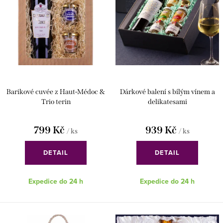
o
r
d
o
u
d
k
u
t
k
Barikové cuvée z Haut-Médoc &
Dárkové balení s bílým vínem a
ů
t
Trio terin
delikatesami
ů
799 Kč
939 Kč
/ ks
/ ks
DETAIL
DETAIL
Expedice do 24 h
Expedice do 24 h