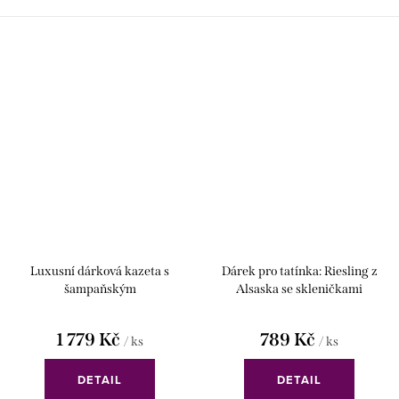
Luxusní dárková kazeta s
Dárek pro tatínka: Riesling z
šampaňským
Alsaska se skleničkami
1 779 Kč
789 Kč
/ ks
/ ks
DETAIL
DETAIL