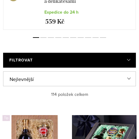
a delikatesami
Expedice do 24 h
559 Kč
FILTROVAT
V
Ř
Nejlevnější
ý
a
Nejdražší
114
položek celkem
p
z
i
e
Nejprodávanější
s
n
Tip
Abecedně
p
í
r
p