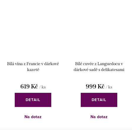
Bílá vína z Francie v dárkové
Bílé cuvée z Languedocu v
kazetě
dárkové sadě s delikatesami
619 Kč
999 Kč
/ ks
/ ks
DETAIL
DETAIL
Na dotaz
Na dotaz