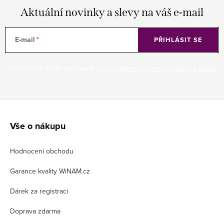
Aktuální novinky a slevy na váš e-mail
E-mail
PŘIHLÁSIT SE
Vložením e-mailu souhlasíte s
podmínkami ochrany osobních údajů
Z
á
Vše o nákupu
p
Hodnocení obchodu
a
t
Garance kvality WiNAM.cz
í
Dárek za registraci
Doprava zdarma