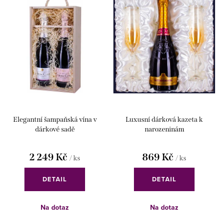
Elegantní šampaňská vína v
Luxusní dárková kazeta k
dárkové sadě
narozeninám
2 249 Kč
869 Kč
/ ks
/ ks
DETAIL
DETAIL
Na dotaz
Na dotaz