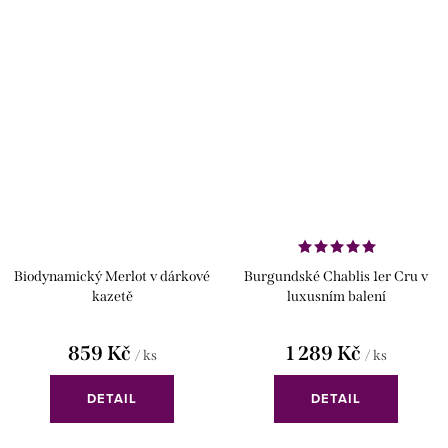
Biodynamický Merlot v dárkové
Burgundské Chablis 1er Cru v
kazetě
luxusním balení
859 Kč
1 289 Kč
/ ks
/ ks
DETAIL
DETAIL