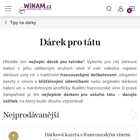
Přejít
N
na
obsah
Tipy na dárky
K
Dárek pro tátu
Hledáte ten
nejlepší dárek pro tatínka
? Vyberte pro něj dárkové
balení s jeho oblíbeným druhem vína! V naší nabídce najdete
dárkové sety vín s tradičními
francouzskými delikatesami
, elegantní
kazety s vínem a
křišťálovými skleničkami
nebo originální dárková
balení vín s manžetovými knoflíčky. Kvalitní francouzské víno či pravé
šampaňské je tím
nejlepším dárkem pro vašeho tátu
–
darujte
zážitek
, na který bude dlouho vzpomínat!
Nejprodávanější
Dárková kazeta s francouzským vínem