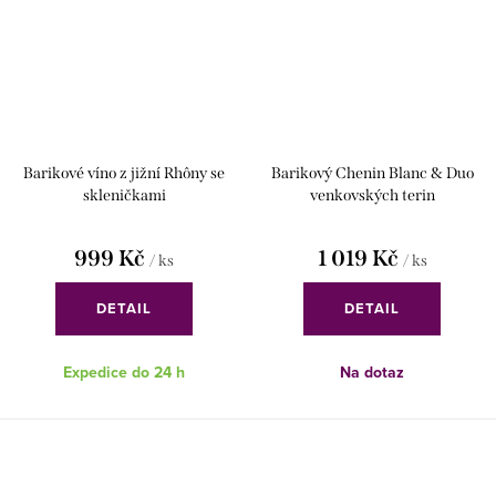
Barikové víno z jižní Rhôny se
Barikový Chenin Blanc & Duo
skleničkami
venkovských terin
999 Kč
1 019 Kč
/ ks
/ ks
DETAIL
DETAIL
Expedice do 24 h
Na dotaz