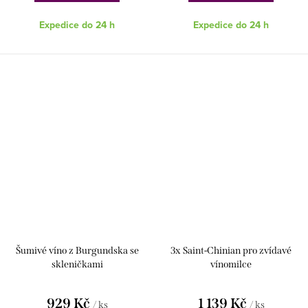
Expedice do 24 h
Expedice do 24 h
Šumivé víno z Burgundska se
3x Saint-Chinian pro zvídavé
skleničkami
vínomilce
929 Kč
1 139 Kč
/ ks
/ ks