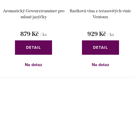
Aromatický Gewurztraminer pro
Bariková vína z terasovitých vinic
mlsné jazýčky
Ventoux
879 Kč
929 Kč
/ ks
/ ks
DETAIL
DETAIL
Na dotaz
Na dotaz