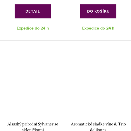
DETAIL
DO KOŠÍKU
Expedice do 24 h
Expedice do 24 h
Alsaský přírodní Sylvaner se
Aromatické sladké víno & Trio
skleničkami
delikates