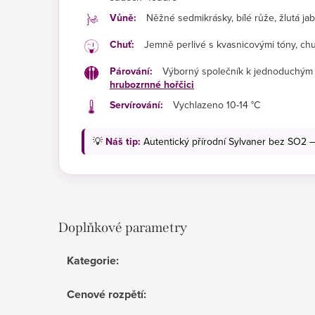
Vůně:
Něžné sedmikrásky, bílé růže, žlutá ja
Chuť:
Jemně perlivé s kvasnicovými tóny, chu
Párování:
Výborný společník k jednoduchým 
hrubozrnné hořčici
Servírování:
Vychlazeno 10-14 °C
💡
Náš tip:
Autentický přírodní Sylvaner bez SO2 —
Doplňkové parametry
Kategorie
:
Cenové rozpětí
: