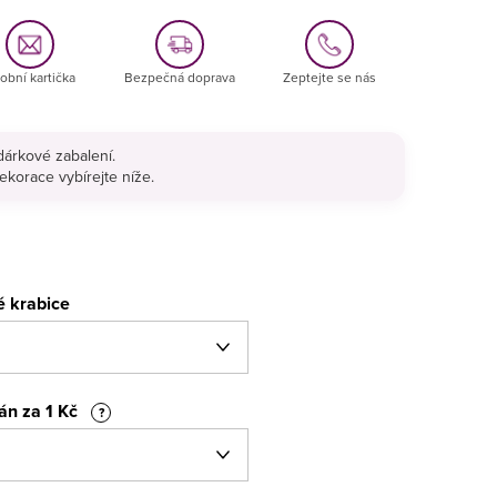
obní kartička
Bezpečná doprava
Zeptejte se nás
árkové zabalení.
ekorace vybírejte níže.
é krabice
fán za 1 Kč
?