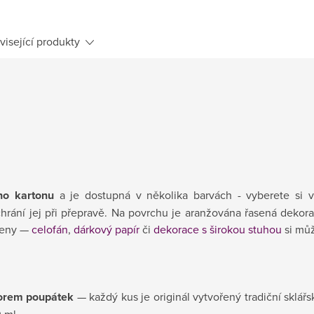
visející produkty
ho kartonu
a je dostupná v několika barvách - vyberete si v
rání jej při přepravě. Na povrchu je aranžována řasená dekorační
 ceny —
celofán
,
dárkový papír
či
dekorace s širokou stuhou
si můž
orem poupátek
— každý kus je originál vytvořený tradiční sklář
 ml.