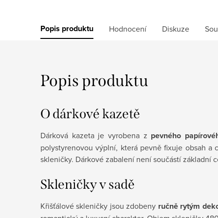
Popis produktu
Hodnocení
Diskuze
Sou
Popis produktu
O dárkové kazetě
Dárková kazeta je vyrobena z
pevného papírové
polystyrenovou výplní, která pevně fixuje obsah a ch
skleničky. Dárkové zabalení není součástí základní
Skleničky v sadě
Křišťálové skleničky jsou zdobeny
ručně rytým dek
romantický a luxusní charakter.
Objem skleničky 480