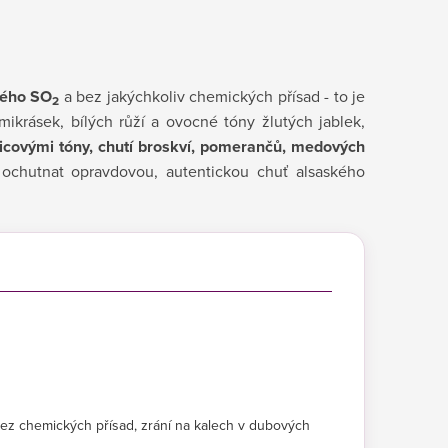
ného SO
a bez jakýchkoliv chemických přísad - to je
2
krásek, bílých růží a ovocné tóny žlutých jablek,
nicovými tóny, chutí
broskví, pomerančů, medových
 ochutnat opravdovou, autentickou chuť alsaského
bez chemických přísad, zrání na kalech v dubových