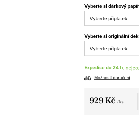
Vyberte si dárkový papí
Vyberte si originální de
Expedice do 24 h
Možnosti doručení
929 Kč
/ ks
Měrná
cena: