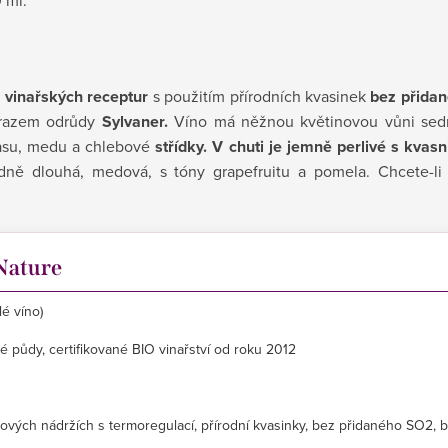
 vinařských receptur
s použitím přírodních kvasinek
bez přida
ýrazem odrůdy
Sylvaner.
Víno má něžnou květinovou vůni sedmi
nasu, medu a chlebové
střídky. V chuti je jemně perlivé s kvas
edně dlouhá, medová, s tóny grapefruitu a pomela. Chcete-li
Nature
é víno)
é půdy, certifikované BIO vinařství od roku 2012
zových nádržích s termoregulací, přírodní kvasinky, bez přidaného SO2, 