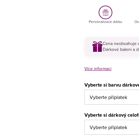
Personalizace dárku
Os
Cena neobsahuje d
Dárkové balení a d
Více informací
Vyberte si barvu dárkov
Vyberte si dárkový celo