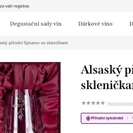
za vaši registraci
Bezpečná doprava
Ochrana osobních údaj
Degustační sady vín
Dárkové víno
D
aský přírodní Sylvaner se skleničkami
Alsaský p
skleničk
Neohodnoceno
Přírodní sylvánské