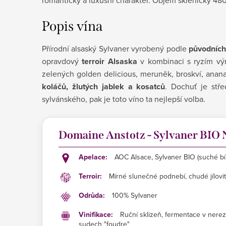
Popis vína
Přírodní alsaský Sylvaner vyrobený podle
původních
opravdový
terroir Alsaska
v kombinaci s ryzím v
zelených golden delicious, meruněk, broskví, ana
koláčů, žlutých jablek a kosatců
. Dochuť je stř
sylvánského, pak je toto víno ta nejlepší volba.
Domaine Anstotz - Sylvaner BIO 
Apelace:
AOC Alsace, Sylvaner BIO (suché bíl
Terroir:
Mírné slunečné podnebí, chudé jílovit
Odrůda:
100% Sylvaner
Vinifikace:
Ruční sklizeň, fermentace v nere
sudech "foudre"