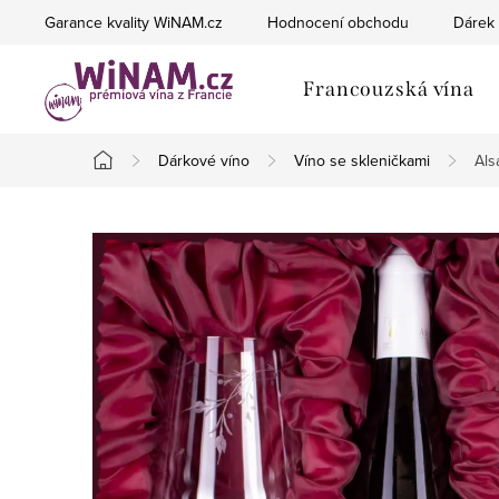
Přejít
Garance kvality WiNAM.cz
Hodnocení obchodu
Dárek 
na
obsah
Francouzská vína
Dárkové víno
Víno se skleničkami
Als
Domů