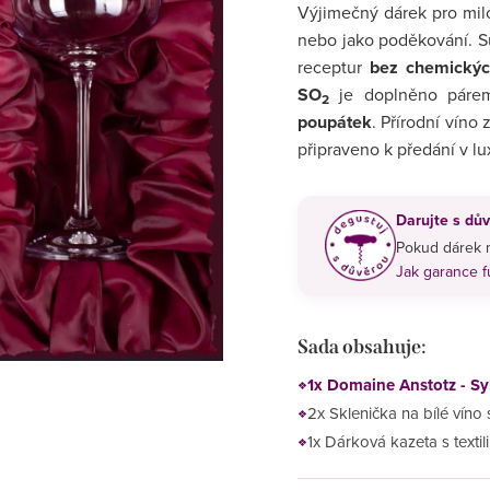
Výjimečný dárek pro milo
nebo jako poděkování. 
receptur
bez chemickýc
SO
je doplněno párem
2
poupátek
. Přírodní víno 
připraveno k předání v l
Darujte s dův
Pokud dárek n
Jak garance 
Sada obsahuje:
1x Domaine Anstotz - S
2x Sklenička na bílé víno
1x Dárková kazeta s textili