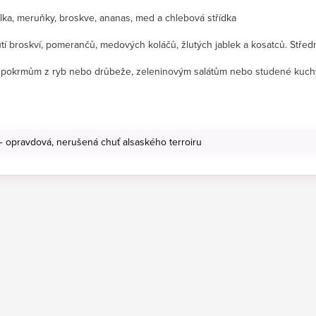
blka, meruňky, broskve, ananas, med a chlebová střídka
tí broskví, pomerančů, medových koláčů, žlutých jablek a kosatců. Stře
pokrmům z ryb nebo drůbeže, zeleninovým salátům nebo studené kuchy
 opravdová, nerušená chuť alsaského terroiru