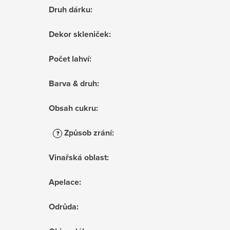
Druh dárku
:
Dekor skleniček
:
Počet lahví
:
Barva & druh
:
Obsah cukru
:
Způsob zrání
:
?
Vinařská oblast
:
Apelace
:
Odrůda
: