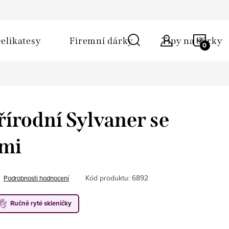
ů
Obchodní podmínky
Kontakt
Napište nám
NÁKU
elikatesy
Firemní dárky
Tipy na dárky
KOŠÍ
řírodní Sylvaner se
ami
Kód produktu:
6892
Podrobnosti hodnocení
Ručně ryté skleničky