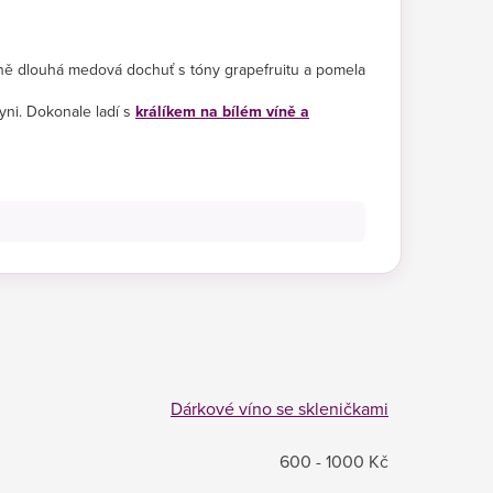
dně dlouhá medová dochuť s tóny grapefruitu a pomela
ni. Dokonale ladí s
králíkem na bílém víně a
Dárkové víno se skleničkami
600 - 1000 Kč