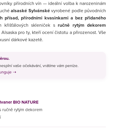
vníky přírodních vín — ideální volba k narozeninám
Suché
alsaské Sylvánské
vyrobené podle původních
h přísad, přírodními kvasinkami a bez přidaného
 křišťálových skleniček s
ručně rytým dekorem
z Alsaska pro ty, kteří ocení čistotu a přirozenost. Vše
uxusní dárkové kazetě.
ěrou.
esplní vaše očekávání, vrátíme vám peníze.
funguje ⇢
ylvaner BIO NATURE
 s ručně rytým dekorem
í