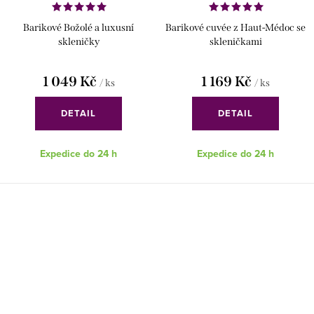
Barikové Božolé a luxusní
Barikové cuvée z Haut-Médoc se
skleničky
skleničkami
1 049 Kč
1 169 Kč
/ ks
/ ks
DETAIL
DETAIL
Expedice do 24 h
Expedice do 24 h