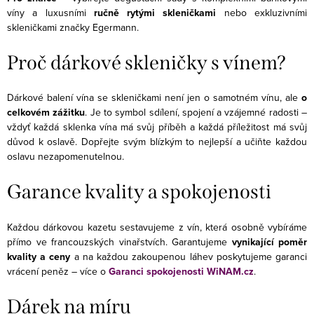
víny a luxusními
ručně rytými skleničkami
nebo exkluzivními
skleničkami značky Egermann.
Proč dárkové skleničky s vínem?
Dárkové balení vína se skleničkami není jen o samotném vínu, ale
o
celkovém zážitku
. Je to symbol sdílení, spojení a vzájemné radosti –
vždyť každá sklenka vína má svůj příběh a každá příležitost má svůj
důvod k oslavě. Dopřejte svým blízkým to nejlepší a učiňte každou
oslavu nezapomenutelnou.
Garance kvality a spokojenosti
Každou dárkovou kazetu sestavujeme z vín, která osobně vybíráme
přímo ve francouzských vinařstvích. Garantujeme
vynikající poměr
kvality a ceny
a na každou zakoupenou láhev poskytujeme garanci
vrácení peněz – více o
Garanci spokojenosti WiNAM.cz
.
Dárek na míru