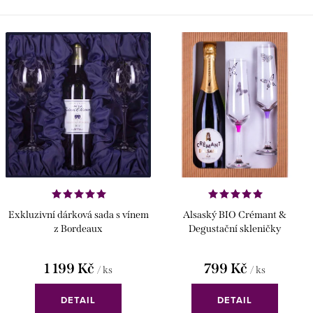
Exkluzivní dárková sada s vínem
Alsaský BIO Crémant &
z Bordeaux
Degustační skleničky
1 199 Kč
799 Kč
/ ks
/ ks
DETAIL
DETAIL