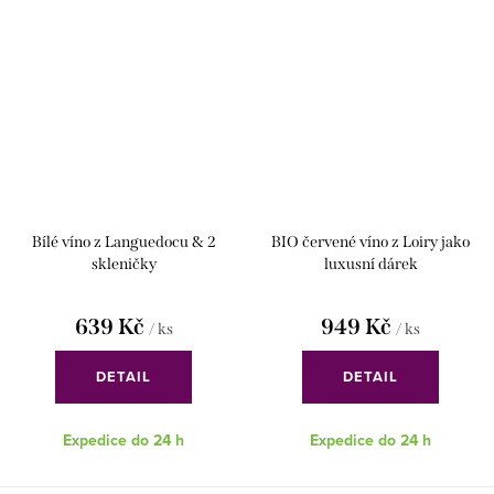
Bílé víno z Languedocu & 2
BIO červené víno z Loiry jako
skleničky
luxusní dárek
639 Kč
949 Kč
/ ks
/ ks
DETAIL
DETAIL
Expedice do 24 h
Expedice do 24 h