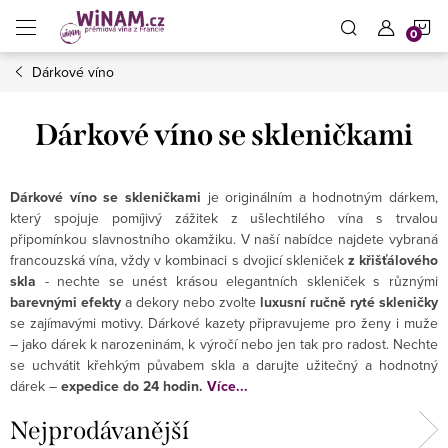
Přejít
N
na
obsah
Dárkové víno
K
Dárkové víno se skleničkami
Dárkové víno se skleničkami
je originálním a hodnotným dárkem,
který spojuje pomíjivý zážitek z ušlechtilého vína s trvalou
připomínkou slavnostního okamžiku. V naší nabídce najdete vybraná
francouzská vína, vždy v kombinaci s dvojicí skleniček
z křišťálového
skla
- nechte se unést krásou elegantních skleniček s různými
barevnými efekty
a dekory nebo zvolte
luxusní ručně ryté skleničky
se zajímavými motivy. Dárkové kazety připravujeme pro ženy i muže
– jako dárek k narozeninám, k výročí nebo jen tak pro radost. Nechte
se uchvátit křehkým půvabem skla a darujte užitečný a hodnotný
dárek –
expedice do 24 hodin.
Více...
Nejprodávanější