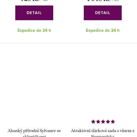
DETAIL
DETAIL
Expedice do 24 h
Expedice do 24 h
Alsaský přírodní Sylvaner se
Atraktivní dárková sada s vínem z
skleničkami
Burgundska