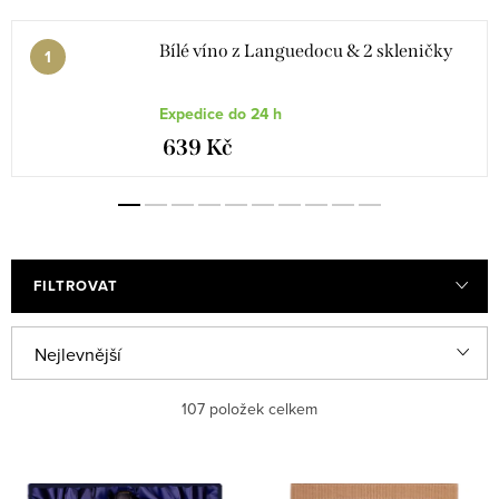
Bílé víno z Languedocu & 2 skleničky
Expedice do 24 h
639 Kč
FILTROVAT
V
Ř
Nejlevnější
ý
a
Nejdražší
107
položek celkem
p
z
i
e
Nejprodávanější
s
n