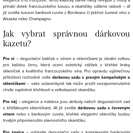
elegance
à la française
. Tento klasický dárek nikdy nevyjde z módy a
á
y
přináší dotek francouzského luxusu a okamžiky sdílené radosti – ať
n
již zvolíte luxusní bariková cuvée z Bordeaux či jiskřivé šumivé víno z
v
í
Alsaska nebo Champagne.
ý
p
Jak vybrat správnou dárkovou
i
kazetu?
s
u
Pro ni
– degustační balíček s vínem a skleničkami je ideální volbou
pro každou ženu, která ocení estetický zážitek z křehké krásy
skleniček a kvalitního francouzského vína. Pro opravdu výjimečnou
příležitost rozhodně volte
dárkovou sadu s pravým šampaňským a
skleničkami
– vaše oslavenkyně tak může prožít nezapomenutelné
chvíle naplněné křehkostí a velkolepostí okamžiku.
Pro něj
– elegance a noblesa jsou atributy našich degustačních sad
s křišťálovými skleničkami. Ať již zvolíte
dárkovou sadu s červeným
vínem
nebo s barikovým cuvée, křehké elegantní skleničky budou
trvalým připomenutím slavnostního okamžiku.
Pro znalce
– vybírejte degustační sady s komplexními barikovými