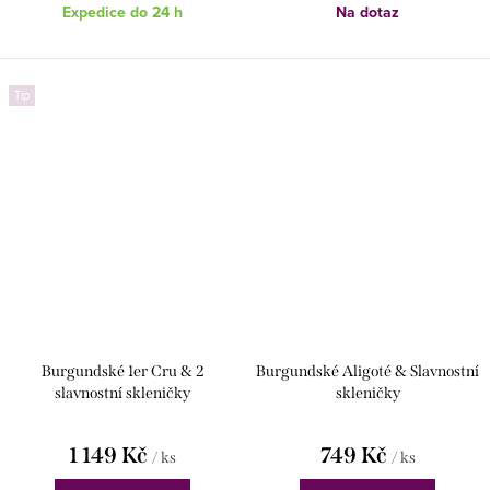
Expedice do 24 h
Na dotaz
Tip
Burgundské 1er Cru & 2
Burgundské Aligoté & Slavnostní
slavnostní skleničky
skleničky
1 149 Kč
749 Kč
/ ks
/ ks