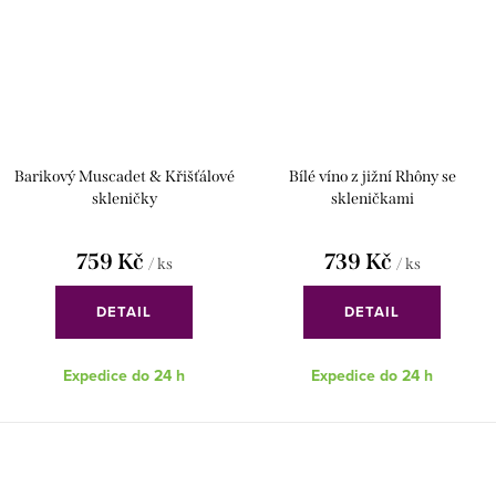
Barikový Muscadet & Křišťálové
Bílé víno z jižní Rhôny se
skleničky
skleničkami
759 Kč
739 Kč
/ ks
/ ks
DETAIL
DETAIL
Expedice do 24 h
Expedice do 24 h