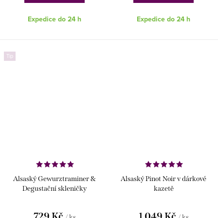
Expedice do 24 h
Expedice do 24 h
Tip
Alsaský Gewurztraminer &
Alsaský Pinot Noir v dárkové
Degustační skleničky
kazetě
729 Kč
1 049 Kč
/ ks
/ ks