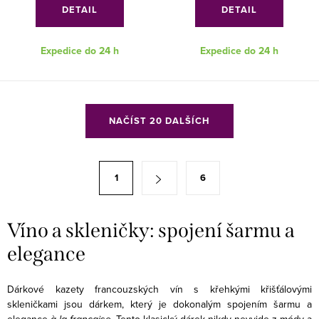
DETAIL
DETAIL
Expedice do 24 h
Expedice do 24 h
O
NAČÍST 20 DALŠÍCH
v
l
á
S
1
6
d
t
a
r
c
á
Víno a skleničky: spojení šarmu a
í
n
elegance
p
k
r
o
Dárkové kazety francouzských vín s křehkými křišťálovými
v
v
skleničkami jsou dárkem, který je dokonalým spojením šarmu a
k