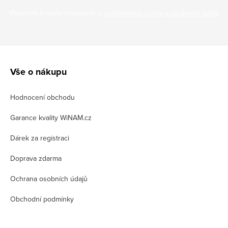
Vložením e-mailu souhlasíte s
podmínkami ochrany osobních údajů
Z
á
Vše o nákupu
p
Hodnocení obchodu
a
t
Garance kvality WiNAM.cz
í
Dárek za registraci
Doprava zdarma
Ochrana osobních údajů
Obchodní podmínky