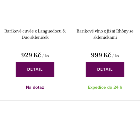
Barikové cuvée z Languedocu &
Barikové víno z jižní Rhôny se
Duo skleniček
skleničkami
929 Kč
999 Kč
/ ks
/ ks
DETAIL
DETAIL
Na dotaz
Expedice do 24 h