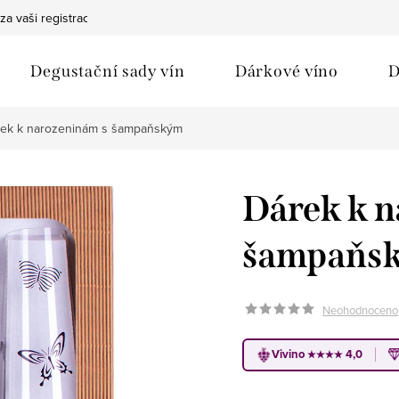
za vaši registraci
Bezpečná doprava
Ochrana osobních údaj
Degustační sady vín
Dárkové víno
D
ek k narozeninám s šampaňským
Dárek k 
šampaňs
Neohodnoceno
Vivino
★★★★
4,0