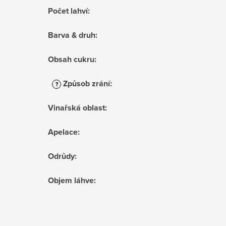
Počet lahví
:
Barva & druh
:
Obsah cukru
:
Způsob zrání
:
?
Vinařská oblast
:
Apelace
:
Odrůdy
:
Objem láhve
: