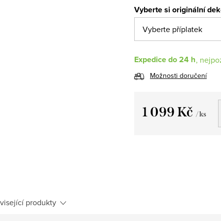
Vyberte si originální de
Expedice do 24 h
Možnosti doručení
1 099 Kč
/ ks
Měrná
cena:
visející produkty