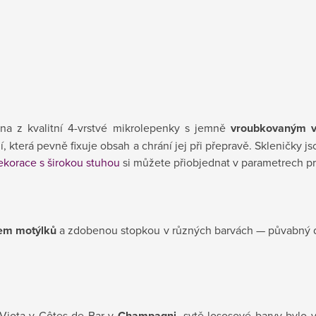
na z kvalitní 4-vrstvé mikrolepenky s jemně
vroubkovaným 
í, která pevně fixuje obsah a chrání jej při přepravě. Skleničky 
ekorace s širokou stuhou
si můžete přiobjednat v parametrech p
em motýlků
a zdobenou stopkou v různých barvách — půvabný de
 Viota v Côtes de Bar v
Champagni
, sytě lososové barvy bylo