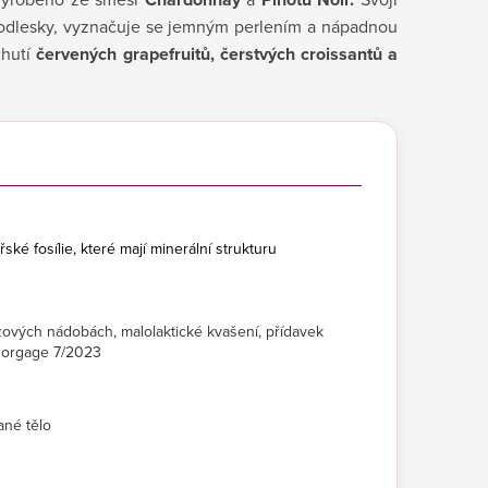
 odlesky, vyznačuje se jemným perlením a nápadnou
chutí
červených grapefruitů, čerstvých croissantů a
ké fosílie, které mají minerální strukturu
zových nádobách, malolaktické kvašení, přídavek
égorgage 7/2023
ané tělo