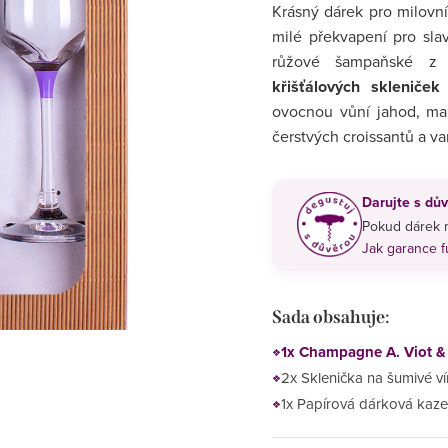
Krásný dárek pro milovn
milé překvapení pro slav
růžové šampaňské 
křišťálových skleniček
ovocnou vůní jahod, mal
čerstvých croissantů a va
Darujte s dův
Pokud dárek n
Jak garance 
Sada obsahuje:
1x Champagne A. Viot & 
2x Sklenička na šumivé v
1x Papírová dárková kazet