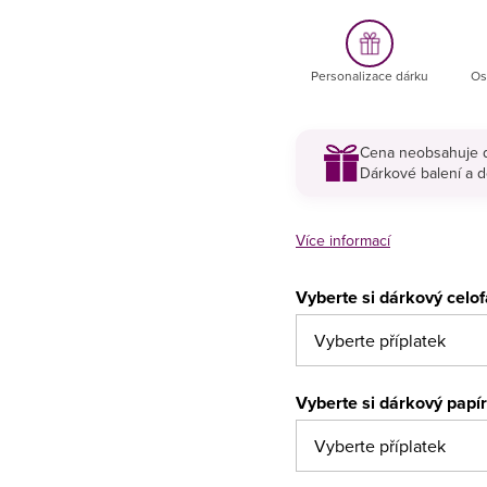
Personalizace dárku
Os
Cena neobsahuje d
Dárkové balení a d
Více informací
Vyberte si dárkový celo
Vyberte si dárkový papí