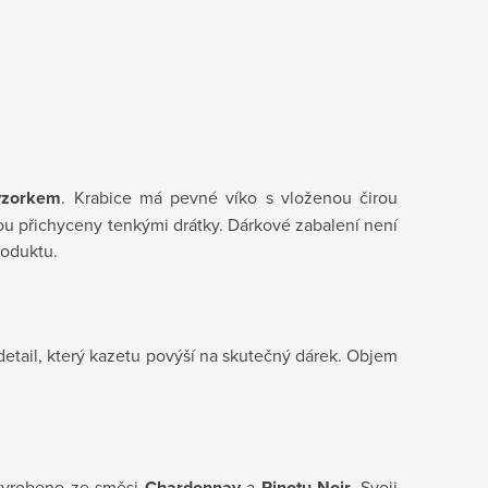
vzorkem
. Krabice má pevné víko s vloženou čirou
jsou přichyceny tenkými drátky. Dárkové zabalení není
roduktu.
tail, který kazetu povýší na skutečný dárek.
Objem
 vyrobeno ze směsi
Chardonnay
a
Pinotu Noir.
Svoji