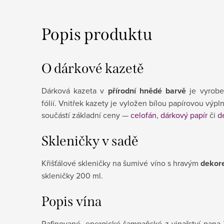
Popis produktu
O dárkové kazetě
Dárková kazeta v
přírodní hnědé barvě
je vyrobe
fólií.
Vnitřek kazety je vyložen bílou papírovou výpln
součástí základní ceny —
celofán
,
dárkový papír
či
d
Skleničky v sadě
Křišťálové skleničky na šumivé víno s hravým
dekor
skleničky 200 ml.
Popis vína
Rafinované, energické šampaňské z vinařství pana