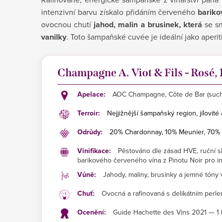
intenzivní barvu získalo přidáním červeného
bariko
ovocnou chutí
jahod, malin a brusinek, která
se sn
vanilky
. Toto šampaňské cuvée je ideální jako aper
Champagne A. Viot & Fils - Rosé,
Apelace:
AOC Champagne, Côte de Bar (such
Terroir:
Nejjižnější šampaňský region, jílovité
Odrůdy:
20% Chardonnay, 10% Meunier, 70% P
Vinifikace:
Pěstováno dle zásad HVE, ruční s
barikového červeného vína z Pinotu Noir pro i
Vůně:
Jahody, maliny, brusinky a jemné tóny 
Chuť:
Ovocná a rafinovaná s delikátním perlen
Ocenění:
Guide Hachette des Vins 2021 — 1 