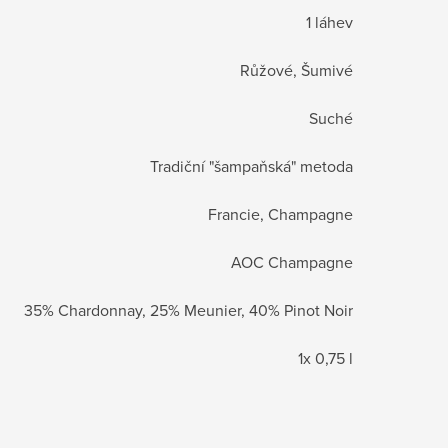
1 láhev
Růžové, Šumivé
Suché
Tradiční "šampaňská" metoda
Francie, Champagne
AOC Champagne
35% Chardonnay, 25% Meunier, 40% Pinot Noir
1x 0,75 l