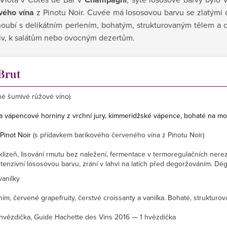
vého vína
z Pinotu Noir. Cuvée má lososovou barvu se zlatými
oubí s delikátním perlením, bohatým, strukturovaným tělem a 
itiv, k salátům nebo ovocným dezertům.
 Brut
é šumivé růžové víno)
 a vápencové horniny z vrchní jury, kimmeridžské vápence, bohaté na mořs
inot Noir
(s přídavkem barikového červeného vína z Pinotu Noir)
klizeň, lisování rmutu bez naležení, fermentace v termoregulačních nere
ntenzivní lososovou barvu, zrání v lahvi na latích před degoržováním. D
vanilky
ím, červené grapefruity, čerstvé croissanty a vanilka. Bohaté, strukturov
hvězdička, Guide Hachette des Vins 2016 — 1 hvězdička