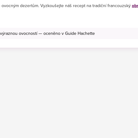
ebo ovocným dezertům. Vyzkoušejte náš recept na tradiční francouzský
obr
 výraznou ovocností — oceněno v Guide Hachette