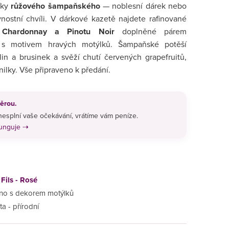
íky
růžového šampaňského
— noblesní dárek nebo
nostní chvíli. V dárkové kazetě najdete rafinované
z
Chardonnay a Pinotu Noir
doplněné párem
s motivem hravých motýlků. Šampaňské potěší
in a brusinek a svěží chutí červených grapefruitů,
nilky. Vše připraveno k předání.
ěrou.
esplní vaše očekávání, vrátíme vám peníze.
funguje ⇢
Fils - Rosé
íno s dekorem motýlků
a - přírodní