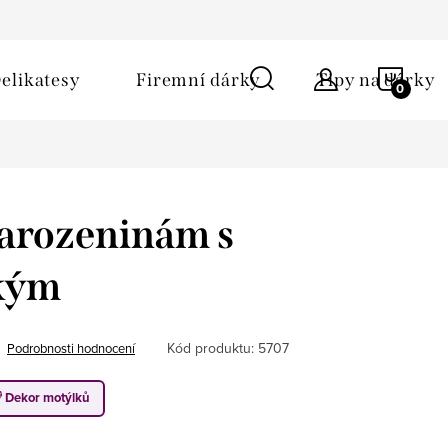
ů
Obchodní podmínky
Kontakt
Napište nám
NÁKU
elikatesy
Firemní dárky
Tipy na dárky
KOŠÍ
narozeninám s
kým
Kód produktu:
5707
Podrobnosti hodnocení
Dekor motýlků