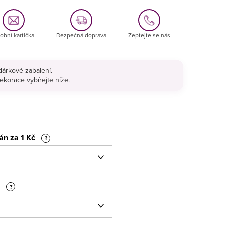
obní kartička
Bezpečná doprava
Zeptejte se nás
árkové zabalení.
ekorace vybírejte níže.
fán za 1 Kč
?
r
?