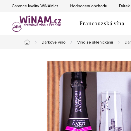
Přejít
Garance kvality WiNAM.cz
Hodnocení obchodu
Dárek 
na
obsah
Francouzská vína
Dárkové víno
Víno se skleničkami
Dár
Domů