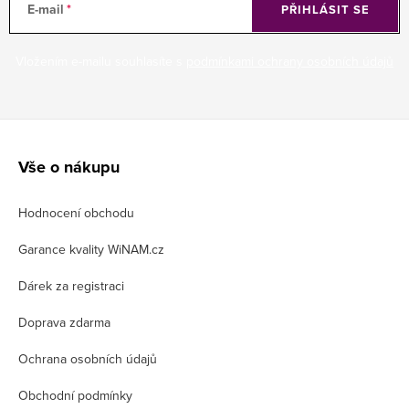
E-mail
PŘIHLÁSIT SE
Vložením e-mailu souhlasíte s
podmínkami ochrany osobních údajů
Z
á
Vše o nákupu
p
Hodnocení obchodu
a
t
Garance kvality WiNAM.cz
í
Dárek za registraci
Doprava zdarma
Ochrana osobních údajů
Obchodní podmínky