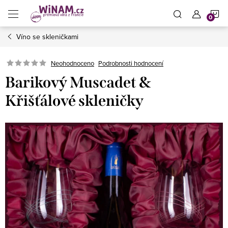
Přejít
N
na
obsah
Víno se skleničkami
K
Neohodnoceno
Podrobnosti hodnocení
Barikový Muscadet &
Křišťálové skleničky