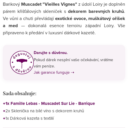
Barikový
Muscadet "Vieilles Vignes"
z údolí Loiry je doplněn
párem křišťálových skleniček s
dekorem barevných kruhů
.
Ve vůni a chuti převládají
exotické ovoce, muškátový oříšek
a med
— dokonalá esence terroiru západní Loiry. Vše
připraveno k předání v luxusní dárkové kazetě.
Darujte s důvěrou.
Pokud dárek nesplní vaše očekávání, vrátíme
vám peníze.
Jak garance funguje ⇢
Sada obsahuje:
1x Famille Lebas - Muscadet Sur Lie - Barrique
2x Sklenička na bílé víno s dekorem kruhů
1x Dárková kazeta s textilií