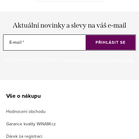
Aktuální novinky a slevy na váš e-mail
E-mail
PŘIHLÁSIT SE
Vložením e-mailu souhlasíte s
podmínkami ochrany osobních údajů
Z
á
Vše o nákupu
p
Hodnocení obchodu
a
t
Garance kvality WiNAM.cz
í
Dárek za registraci