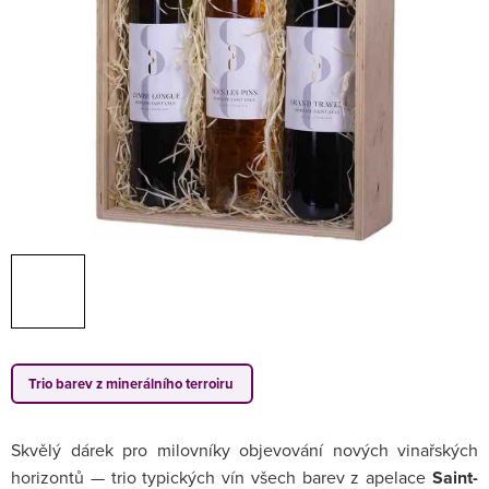
Trio barev z minerálního terroiru
Skvělý dárek pro milovníky objevování nových vinařských
horizontů — trio typických vín všech barev z apelace
Saint-