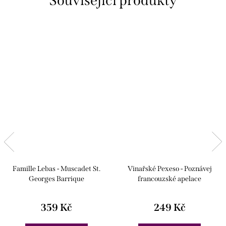
Související produkty
Famille Lebas - Muscadet St.
Vinařské Pexeso - Poznávej
Georges Barrique
francouzské apelace
359 Kč
249 Kč