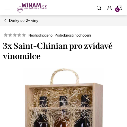
Přejít
N
na
obsah
Dárky se 2+ víny
K
Neohodnoceno
Podrobnosti hodnocení
3x Saint-Chinian pro zvídavé
vínomilce