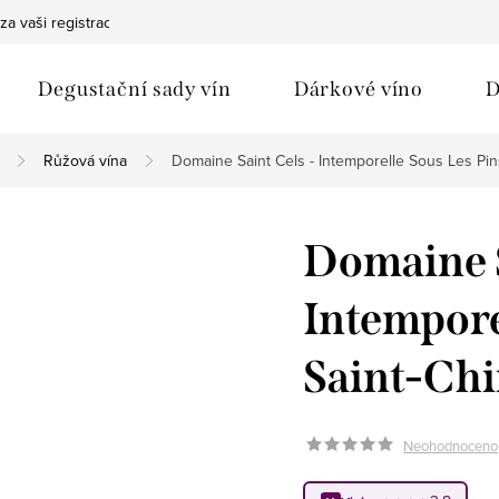
za vaši registraci
Bezpečná doprava
Ochrana osobních údaj
Degustační sady vín
Dárkové víno
D
Růžová vína
Domaine Saint Cels - Intemporelle Sous Les Pin
Domaine S
Intempore
Saint-Chi
Neohodnoceno