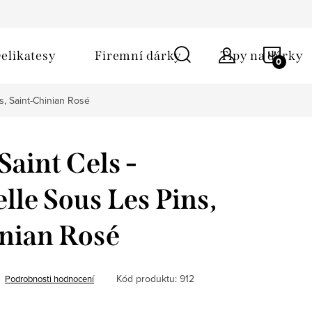
ů
Obchodní podmínky
Kontakt
Napište nám
NÁKU
elikatesy
Firemní dárky
Tipy na dárky
KOŠÍ
s, Saint-Chinian Rosé
aint Cels -
lle Sous Les Pins,
nian Rosé
Kód produktu:
912
Podrobnosti hodnocení