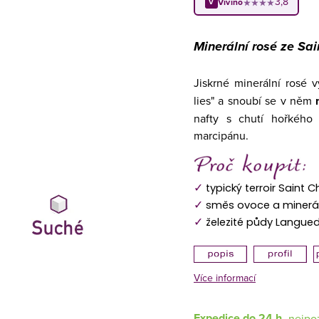
3,8
Vivino
★★★★
V
Minerální rosé ze Sai
Jiskrné minerální rosé
lies" a snoubí se v něm
nafty s chutí hořkého
marcipánu.
✓
typický terroir Saint C
✓
směs ovoce a minerá
✓
železité půdy Langue
Více informací
Expedice do 24 h