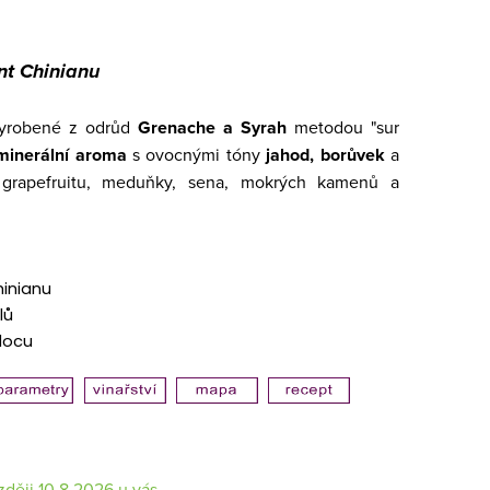
nt Chinianu
 vyrobené z odrůd
Grenache a Syrah
metodou "sur
minerální aroma
s ovocnými tóny
jahod, borůvek
a
 grapefruitu, meduňky, sena, mokrých kamenů a
hinianu
lů
docu
10.8.2026