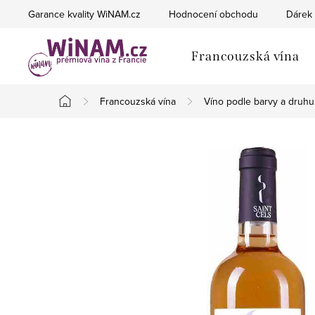
Přejít
Garance kvality WiNAM.cz
Hodnocení obchodu
Dárek 
na
obsah
Francouzská vína
Francouzská vína
Víno podle barvy a druhu
Domů