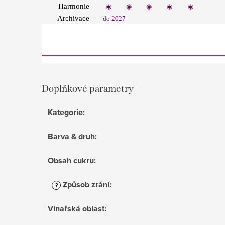
.
Harmonie
◉
◉
◉
◉
◉
Archivace
do 2027
Doplňkové parametry
Kategorie
:
Barva & druh
:
Obsah cukru
:
Způsob zrání
:
?
Vinařská oblast
: