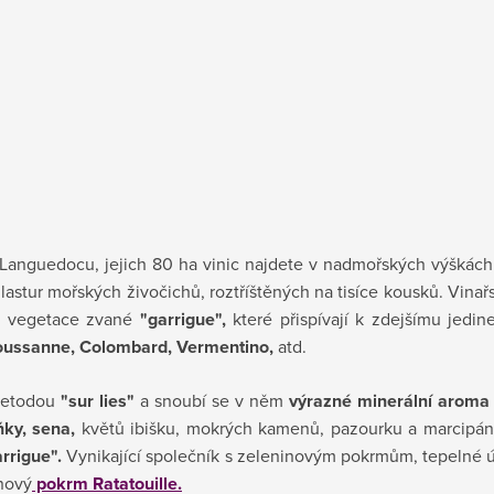
 Languedocu, jejich 80 ha vinic
najdete v nadmořských výškách 
lastur mořských živočichů, roztříštěných na tisíce kousků. Vinař
avé vegetace zvané
"garrigue",
které přispívají k zdejšímu jedi
Roussanne, Colombard, Vermentino,
atd.
etodou
"sur lies"
a snoubí se v něm
výrazné minerální aroma
ňky, sena,
květů ibišku, mokrých kamenů, pazourku a marcipánu
arrigue".
Vynikající společník s zeleninovým pokrmům, tepelné 
nový
pokrm Ratatouille.