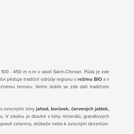
100 - 450 m n.m v okolí Saint-Chinian. Půda je zde
ství pěstuje tradiční odrůdy regionu v
režimu BIO
a v
nečnému terroiru. Velmi dobře se zde daří tradičním
s ovocnými tóny
jahod, borůvek, červených jablek,
. V závěru je dlouhé s tóny minerálů, granátových
úpravě zeleniny, drůbeže
nebo k ovocným dezertům.