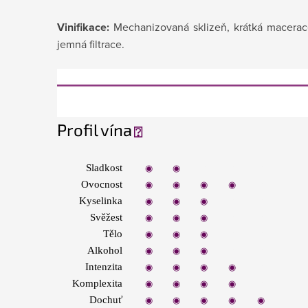
Vinifikace:
Mechanizovaná sklizeň, krátká macerace
jemná filtrace.
Profil vína
⍰
Sladkost
◉
◉
◉
◉
◉
Ovocnost
◉
◉
◉
◉
◉
Kyselinka
◉
◉
◉
◉
◉
Svěžest
◉
◉
◉
◉
◉
Tělo
◉
◉
◉
◉
◉
Alkohol
◉
◉
◉
◉
◉
Intenzita
◉
◉
◉
◉
◉
Komplexita
◉
◉
◉
◉
◉
Dochuť
◉
◉
◉
◉
◉