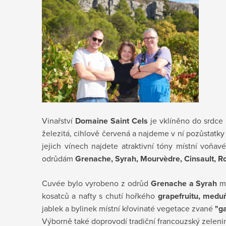
Vinařství
Domaine Saint Cels
je vklíněno do srdce
železitá, cihlově červená a najdeme v ní pozůstatky 
jejich vínech najdete atraktivní tóny místní voň
odrůdám
Grenache, Syrah, Mourvèdre, Cinsault, 
Cuvée bylo vyrobeno z odrůd
Grenache a Syrah
m
kosatců a nafty s chutí hořkého
grapefruitu, medu
jablek a bylinek místní křovinaté vegetace zvané
"g
Výborně také doprovodí tradiční francouzský zeleni