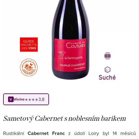
3,8
Vivino
★★★★
V
Sametový Cabernet s noblesním barikem
Rustikální
Cabernet Franc
z údolí Loiry byl 14 měsíců