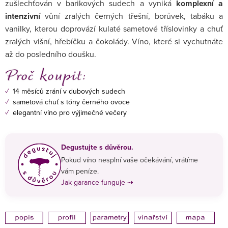
zušlechťován v barikových sudech a vyniká
komplexní a
intenzivní
vůní zralých černých třešní, borůvek, tabáku a
vanilky, kterou doprovází kulaté sametové tříslovinky a chuť
zralých višní, hřebíčku a čokolády. Víno, které si vychutnáte
až do posledního doušku.
✓
14 měsíců zrání v dubových sudech
✓
sametová chuť s tóny černého ovoce
✓
elegantní víno pro výjimečné večery
Degustujte s důvěrou.
Pokud víno nesplní vaše očekávání, vrátíme
vám peníze.
Jak garance funguje ⇢