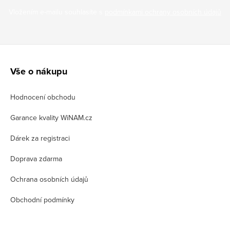
Vložením e-mailu souhlasíte s
podmínkami ochrany osobních údajů
Z
á
Vše o nákupu
p
Hodnocení obchodu
a
t
Garance kvality WiNAM.cz
í
Dárek za registraci
Doprava zdarma
Ochrana osobních údajů
Obchodní podmínky