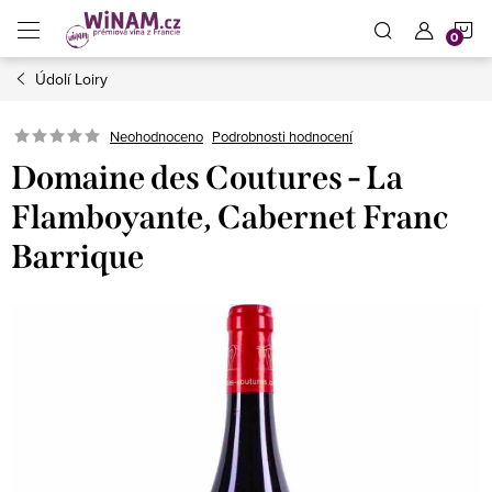
Přejít
N
na
obsah
Údolí Loiry
K
Neohodnoceno
Podrobnosti hodnocení
Domaine des Coutures - La
Flamboyante, Cabernet Franc
Barrique