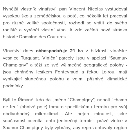
Nynější vlastník vinařství, pan Vincent Nicolas vystudoval
vysokou školu zemědělskou a poté, co několik let pracoval
pro různě veliké společnosti, rozhodl se vrátit do svého
rodiště a vyrábět vlastní víno. A zde začíná nová stránka
historie Domaine des Coutures.
Vinařství dnes
obhospodařuje 21 ha
v blízkosti vinařské
vesnice Turquant. Viniční parcely jsou v apelaci “Saumur-
Champigny” a těží ze své výjimečné geografické polohy -
jsou chráněny lesíkem Fontevraud a řekou Loirou, mají
vynikající slunečnou polohu a velmi příznivé klimatické
podmínky.
Byli to Římané, kdo dal jméno “Champigny”, neboli “champ
de feu” (ohnivé pole) tomuto specifickému terroiru pro svůj
obdivuhodný mikroklimat. Ale nejen minulost, také
současnost ocenila tento jedinečný terroir - právě vinice v
Saumur-Champigny byly vybrány, aby reprezentovaly region