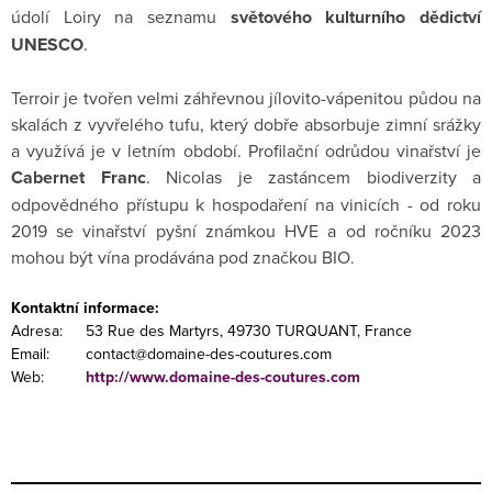
údolí Loiry na seznamu
světového kulturního dědictví
UNESCO
.
Terroir je tvořen velmi záhřevnou jílovito-vápenitou půdou na
skalách z vyvřelého tufu, který dobře absorbuje zimní srážky
a využívá je v letním období. Profilační odrůdou vinařství je
Cabernet Franc
. Nicolas je zastáncem biodiverzity a
odpovědného přístupu k hospodaření na vinicích - od roku
2019 se vinařství pyšní známkou HVE a od ročníku 2023
mohou být vína prodávána pod značkou BIO.
Kontaktní informace:
Adresa:
53 Rue des Martyrs, 49730 TURQUANT, France
Email:
contact@domaine-des-coutures.com
Web:
http://www.domaine-des-coutures.com