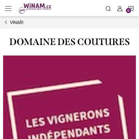
Přejít
N
na
obsah
VINAŘI
K
DOMAINE DES COUTURES