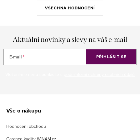
VŠECHNA HODNOCENÍ
Aktuální novinky a slevy na váš e-mail
E-mail
PŘIHLÁSIT SE
Vložením e-mailu souhlasíte s
podmínkami ochrany osobních údajů
Z
á
Vše o nákupu
p
Hodnocení obchodu
a
Garance kvality WiNAM.cz