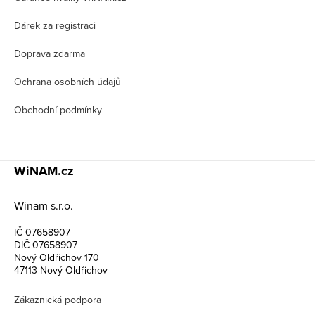
t
í
Dárek za registraci
Doprava zdarma
Ochrana osobních údajů
Obchodní podmínky
WiNAM.cz
Winam s.r.o.
IČ 07658907
DIČ 07658907
Nový Oldřichov 170
47113 Nový Oldřichov
Zákaznická podpora