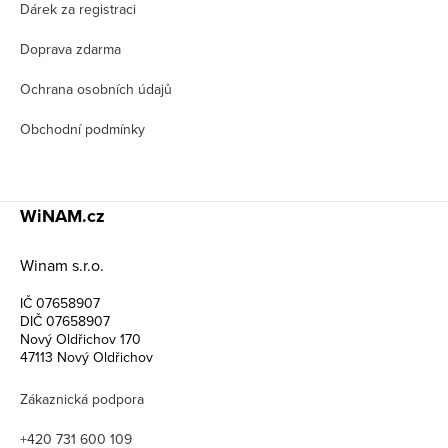
í
Dárek za registraci
Doprava zdarma
Ochrana osobních údajů
Obchodní podmínky
WiNAM.cz
Winam s.r.o.
IČ 07658907
DIČ 07658907
Nový Oldřichov 170
47113 Nový Oldřichov
Zákaznická podpora
+420 731 600 109