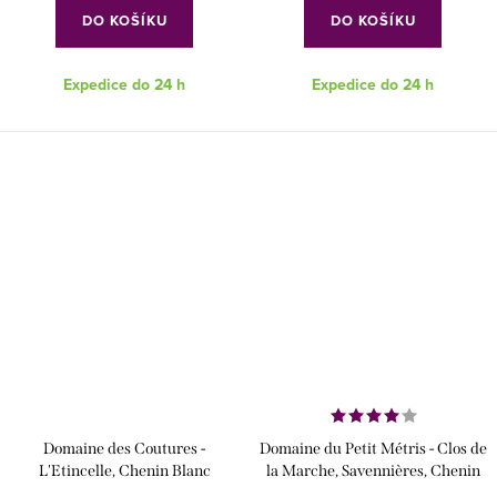
DO KOŠÍKU
DO KOŠÍKU
Expedice do 24 h
Expedice do 24 h
Domaine des Coutures -
Domaine du Petit Métris - Clos de
L'Etincelle, Chenin Blanc
la Marche, Savennières, Chenin
Blanc