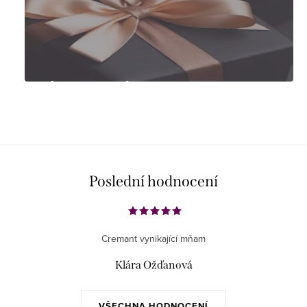
Tipy na dárky
Poslední hodnocení
Cremant vynikající mňam
Klára Ožďanová
VŠECHNA HODNOCENÍ