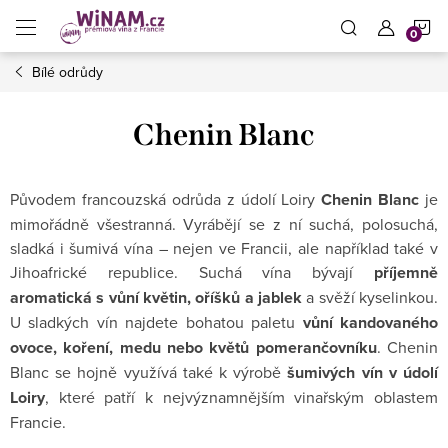
Přejít
N
na
obsah
Bílé odrůdy
K
Chenin Blanc
Původem francouzská odrůda z údolí Loiry
Chenin Blanc
je
mimořádně všestranná. Vyrábějí se z ní suchá, polosuchá,
sladká i šumivá vína – nejen ve Francii, ale například také v
Jihoafrické republice. Suchá vína bývají
příjemně
aromatická s vůní květin, oříšků a jablek
a svěží kyselinkou.
U sladkých vín najdete bohatou paletu
vůní kandovaného
ovoce, koření, medu nebo květů pomerančovníku
. Chenin
Blanc se hojně využívá také k výrobě
šumivých vín v údolí
Loiry
, které patří k nejvýznamnějším vinařským oblastem
Francie.