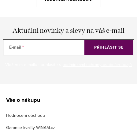
Aktuální novinky a slevy na váš e-mail
E-mail
PŘIHLÁSIT SE
Vložením e-mailu souhlasíte s
podmínkami ochrany osobních údajů
Z
á
Vše o nákupu
p
Hodnocení obchodu
a
t
Garance kvality WiNAM.cz