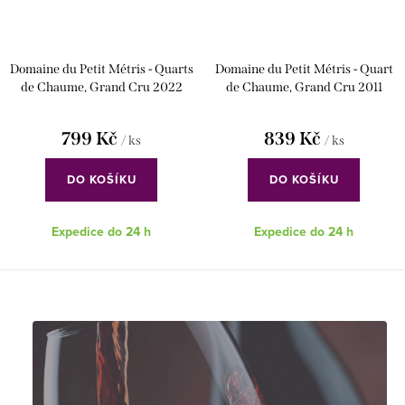
Domaine du Petit Métris - Quarts
Domaine du Petit Métris - Quart
de Chaume, Grand Cru 2022
de Chaume, Grand Cru 2011
799 Kč
839 Kč
/ ks
/ ks
DO KOŠÍKU
DO KOŠÍKU
Expedice do 24 h
Expedice do 24 h
O
v
l
á
d