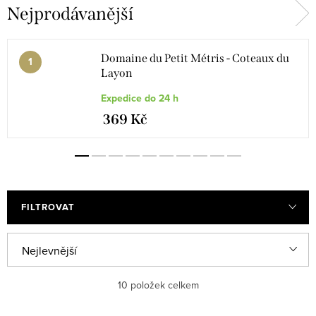
Nejprodávanější
Domaine du Petit Métris - Coteaux du
Layon
Expedice do 24 h
369 Kč
FILTROVAT
V
Ř
Nejlevnější
ý
a
Nejdražší
10
položek celkem
p
z
i
e