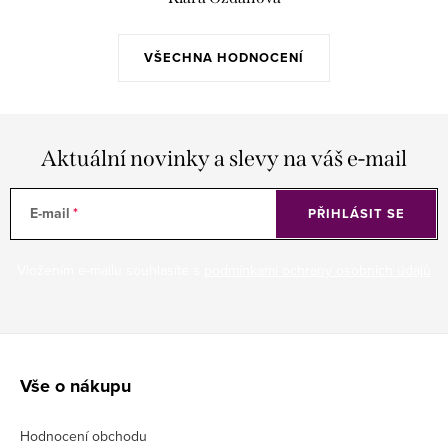
VŠECHNA HODNOCENÍ
Aktuální novinky a slevy na váš e-mail
E-mail
PŘIHLÁSIT SE
Vložením e-mailu souhlasíte s
podmínkami ochrany osobních údajů
Z
á
Vše o nákupu
p
Hodnocení obchodu