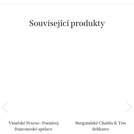
Související produkty
Vinařské Pexeso - Poznávej
Burgundské Chablis & Trio
francouzské apelace
delikates