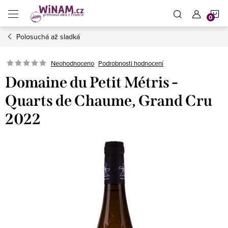
Přejít
N
na
obsah
Polosuchá až sladká
K
Neohodnoceno
Podrobnosti hodnocení
Domaine du Petit Métris -
Quarts de Chaume, Grand Cru
2022