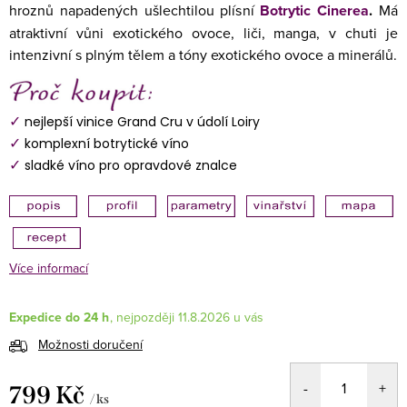
hroznů napadených ušlechtilou plísní
Botrytic Cinerea
.
Má
atraktivní vůni exotického ovoce, liči, manga, v chuti je
intenzivní s plným tělem a tóny exotického ovoce a minerálů.
✓
nejlepší vinice Grand Cru v údolí Loiry
✓
komplexní botrytické víno
✓
sladké víno pro opravdové znalce
Více informací
Expedice do 24 h
11.8.2026
Možnosti doručení
799 Kč
/ ks