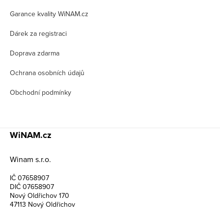
a
t
Garance kvality WiNAM.cz
í
Dárek za registraci
Doprava zdarma
Ochrana osobních údajů
Obchodní podmínky
WiNAM.cz
Winam s.r.o.
IČ 07658907
DIČ 07658907
Nový Oldřichov 170
47113 Nový Oldřichov