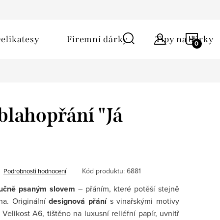
ů
Obchodní podmínky
Kontakt
Napište nám
NÁKU
elikatesy
Firemní dárky
Tipy na dárky
KOŠÍ
blahopřání "Já
Kód produktu:
6881
Podrobnosti hodnocení
učně psaným slovem
– přáním, které potěší stejně
na. Originální
designová přání
s vinařskými motivy
Velikost A6, tištěno na luxusní reliéfní papír, uvnitř