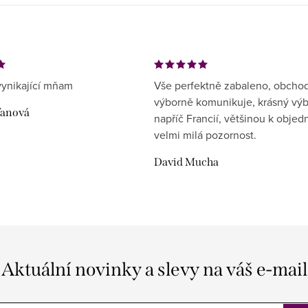
ynikající mňam
Vše perfektně zabaleno, obcho
výborně komunikuje, krásný vý
ďanová
napříč Francií, většinou k objed
velmi milá pozornost.
David Mucha
Aktuální novinky a slevy na váš e-mail