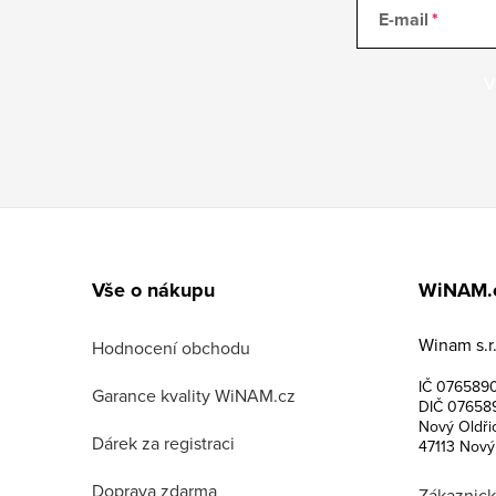
E-mail
V
Z
á
Vše o nákupu
WiNAM.
p
Winam s.r.
a
Hodnocení obchodu
IČ 076589
t
Garance kvality WiNAM.cz
DIČ 07658
Nový Oldři
í
Dárek za registraci
47113 Nový
Doprava zdarma
Zákaznick