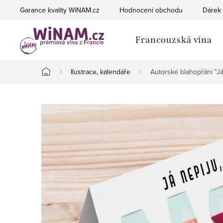
Přejít
Garance kvality WiNAM.cz
Hodnocení obchodu
Dárek 
na
obsah
Francouzská vína
Ilustrace, kalendáře
Autorské blahopřání "Já
Domů