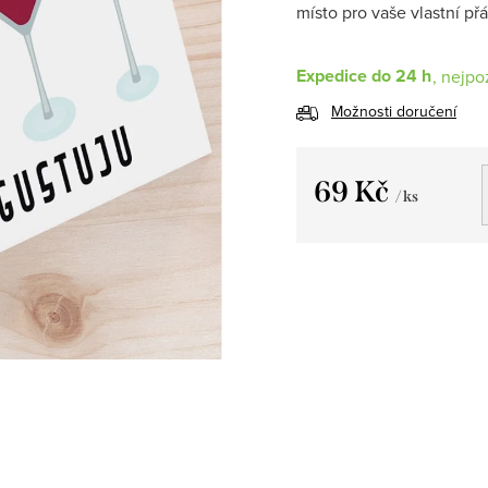
místo pro vaše vlastní p
Expedice do 24 h
Možnosti doručení
69 Kč
/ ks
Měrná
cena: