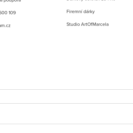
Firemní dárky
600 109
Studio ArtOfMarcela
am.cz