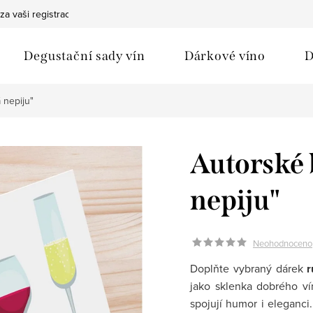
za vaši registraci
Bezpečná doprava
Ochrana osobních údaj
Degustační sady vín
Dárkové víno
D
 nepiju"
Autorské 
nepiju"
Neohodnoceno
Doplňte vybraný dárek
r
jako sklenka dobrého ví
spojují humor i eleganci. 