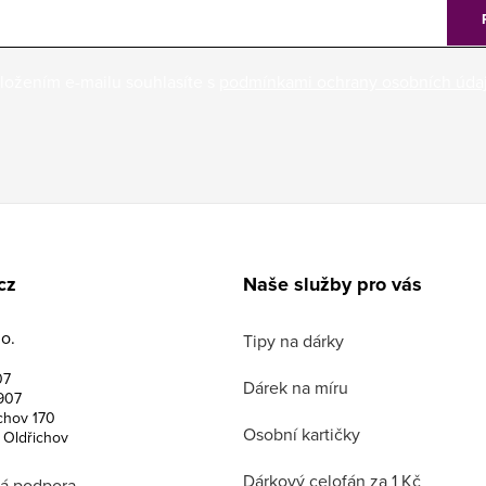
ložením e-mailu souhlasíte s
podmínkami ochrany osobních úda
cz
Naše služby pro vás
o.
Tipy na dárky
07
Dárek na míru
907
chov 170
Osobní kartičky
 Oldřichov
Dárkový celofán za 1 Kč
á podpora