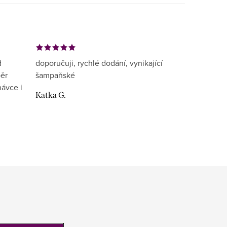
d
doporučuji, rychlé dodání, vynikající
běr
šampaňské
návce i
Katka G.