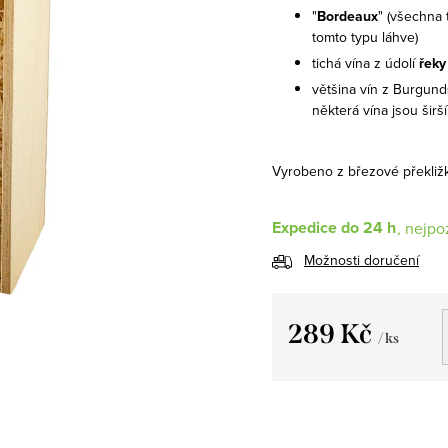
"
Bordeaux
" (všechna 
tomto typu láhve)
tichá vína z údolí
řeky
většina vín z Burgun
některá vína jsou širší
Vyrobeno z březové překližk
Expedice do 24 h
Možnosti doručení
289 Kč
/ ks
Měrná
cena: