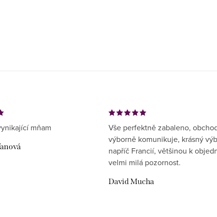
ynikající mňam
Vše perfektně zabaleno, obcho
výborně komunikuje, krásný vý
ďanová
napříč Francií, většinou k objed
velmi milá pozornost.
David Mucha