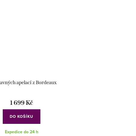
lavných apelací z Bordeaux
1 699 Kč
DO KOŠÍKU
Expedice do 24 h