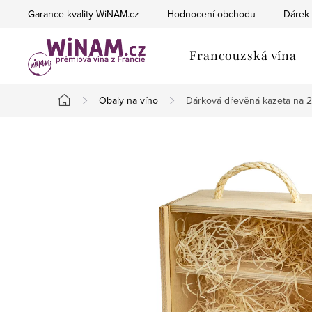
Přejít
Garance kvality WiNAM.cz
Hodnocení obchodu
Dárek 
na
obsah
Francouzská vína
Obaly na víno
Dárková dřevěná kazeta na 
Domů