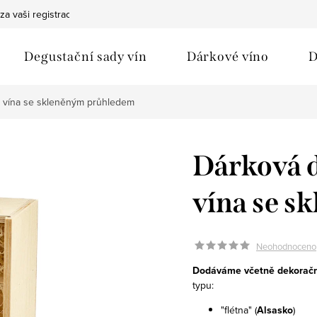
za vaši registraci
Bezpečná doprava
Ochrana osobních údaj
Degustační sady vín
Dárkové víno
D
2 vína se skleněným průhledem
Dárková d
vína se 
Neohodnoceno
Dodáváme včetně dekorační
typu:
"flétna" (
Alsasko
)