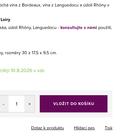
tichá vína z Bordeaux, vína z Languedocu a údolí Rhôny v
 Loiry
dska, údolí Rhôny, Languedocu -
konzultujte s námi
použití,
y, rozměry 30 x 17,5 x 9,5 cm.
10.8.2026
VLOŽIT DO KOŠÍKU
Dotaz k produktu
Hlídací pes
Tisk