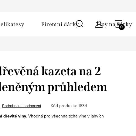
ů
Obchodní podmínky
Kontakt
Napište nám
NÁKU
elikatesy
Firemní dárky
Tipy na dárky
KOŠÍ
řevěná kazeta na 2
skleněným průhledem
Kód produktu:
1634
Podrobnosti hodnocení
 dřevité vlny.
Vhodná pro všechna tichá vína v lahvích