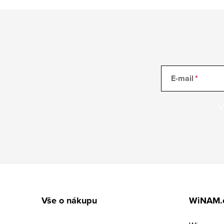
E-mail
V
Z
á
Vše o nákupu
WiNAM.
p