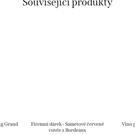
Související produkty
ing Grand
Firemní dárek - Sametové červené
Víno p
cuvée z Bordeaux