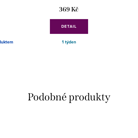
369 Kč
DETAIL
duktem
1 týden