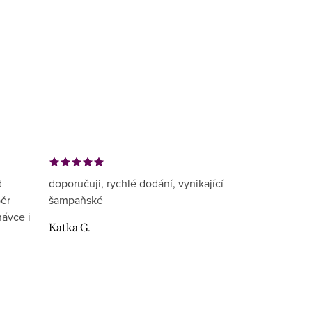
d
doporučuji, rychlé dodání, vynikající
běr
šampaňské
návce i
Katka G.