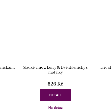
eničkami
Sladké víno z Loiry & Dvě skleničky s
Trio s
motýlky
826 Kč
DETAIL
Na dotaz