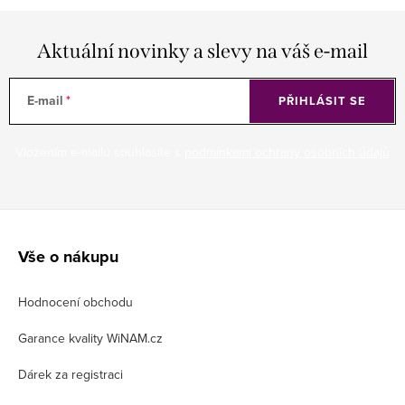
Aktuální novinky a slevy na váš e-mail
E-mail
PŘIHLÁSIT SE
Vložením e-mailu souhlasíte s
podmínkami ochrany osobních údajů
Z
á
Vše o nákupu
p
Hodnocení obchodu
a
t
Garance kvality WiNAM.cz
í
Dárek za registraci