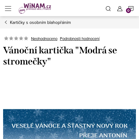
Přejít
N
na
obsah
Kartičky s osobním blahopřáním
K
Neohodnoceno
Podrobnosti hodnocení
Vánoční kartička "Modrá se
stromečky"