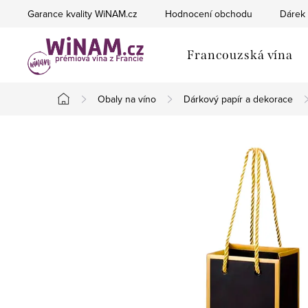
Přejít
Garance kvality WiNAM.cz
Hodnocení obchodu
Dárek 
na
obsah
Francouzská vína
Obaly na víno
Dárkový papír a dekorace
Domů