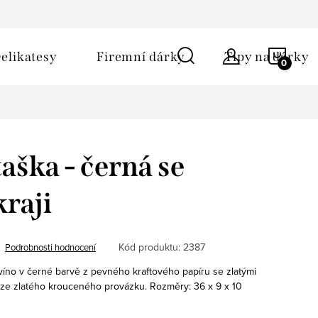
ů
Obchodní podmínky
Kontakt
Napište nám
NÁKU
elikatesy
Firemní dárky
Tipy na dárky
KOŠÍ
aška - černá se
kraji
Kód produktu:
2387
Podrobnosti hodnocení
 víno v černé barvě z pevného kraftového papíru se zlatými
 ze zlatého krouceného provázku. Rozměry: 36 x 9 x 10