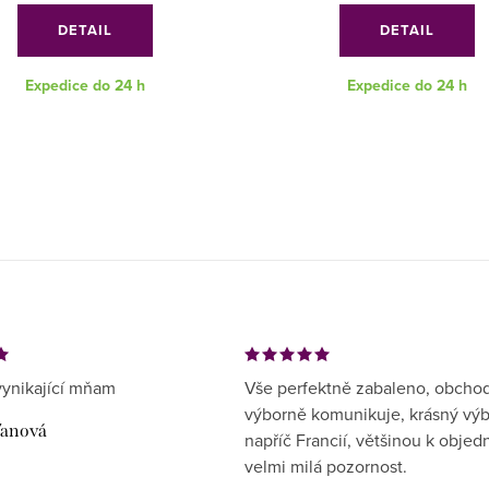
DETAIL
DETAIL
Expedice do 24 h
Expedice do 24 h
ynikající mňam
Vše perfektně zabaleno, obcho
výborně komunikuje, krásný vý
ďanová
napříč Francií, většinou k objed
velmi milá pozornost.