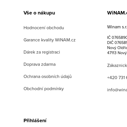
á
Vše o nákupu
WiNAM.
p
Winam s.r.
a
Hodnocení obchodu
IČ 076589
t
Garance kvality WiNAM.cz
DIČ 07658
Nový Oldři
í
Dárek za registraci
47113 Nový
Doprava zdarma
Zákaznick
Ochrana osobních údajů
+420 731 
Obchodní podmínky
info@win
Přihlášení