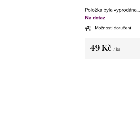
Položka byla vyprodána…
Na dotaz
Možnosti doručení
49 Kč
/ ks
Měrná
cena: