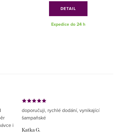
DETAIL
Expedice do 24 h
d
doporučuji, rychlé dodání, vynikající
běr
šampaňské
návce i
Katka G.