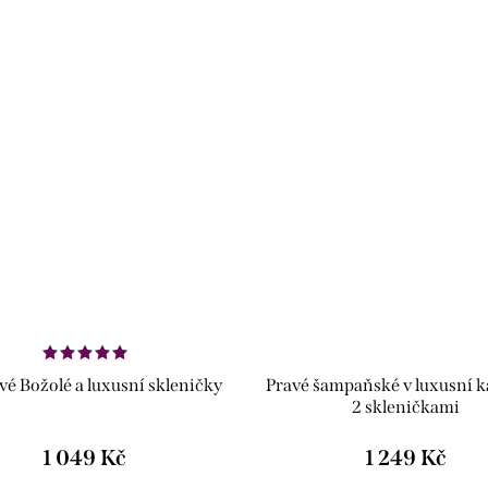
vé Božolé a luxusní skleničky
Pravé šampaňské v luxusní k
2 skleničkami
1 049 Kč
1 249 Kč