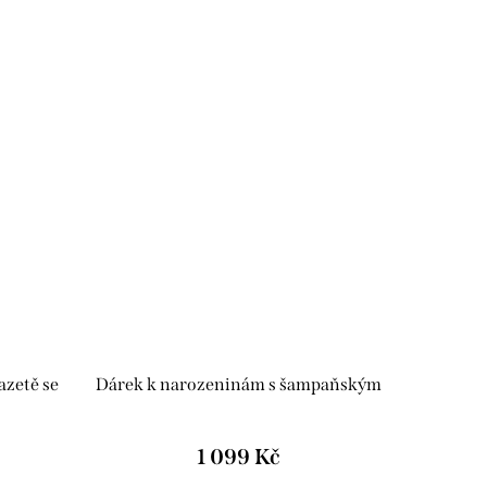
azetě se
Dárek k narozeninám s šampaňským
1 099 Kč