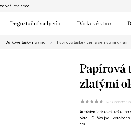
za vaši registraci
Bezpečná doprava
Ochrana osobních údaj
Degustační sady vín
Dárkové víno
D
Dárkové tašky na víno
Papírová taška - černá se zlatými okraji
Papírová t
zlatými o
Neohodnoceno
Atraktivní dárková taška na
okraji. Ouška jsou vyrobena
cm
.