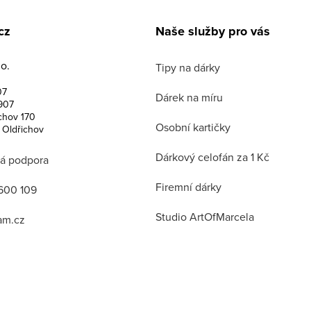
cz
Naše služby pro vás
o.
Tipy na dárky
07
Dárek na míru
907
chov 170
Osobní kartičky
 Oldřichov
Dárkový celofán za 1 Kč
á podpora
Firemní dárky
600 109
Studio ArtOfMarcela
am.cz