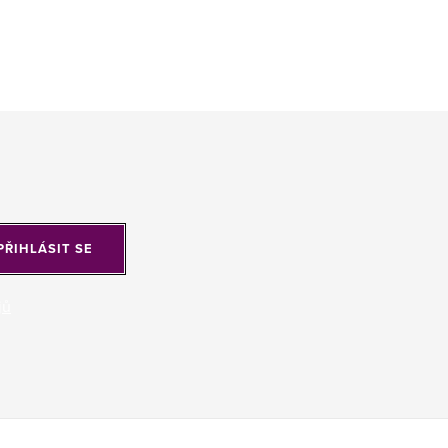
PŘIHLÁSIT SE
jů