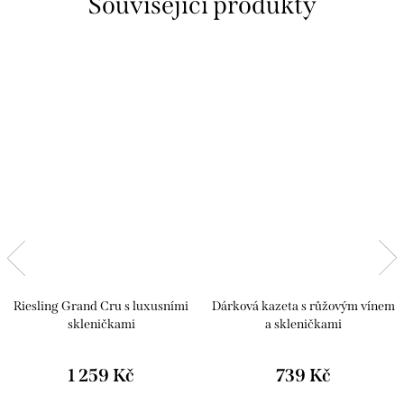
Související produkty
Riesling Grand Cru s luxusními
Dárková kazeta s růžovým vínem
skleničkami
a skleničkami
1 259 Kč
739 Kč