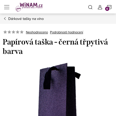
Přejít
N
na
obsah
Dárkové tašky na víno
K
Neohodnoceno
Podrobnosti hodnocení
Papírová taška - černá třpytivá
barva