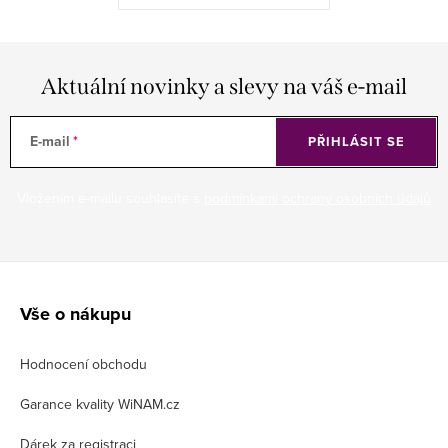
Aktuální novinky a slevy na váš e-mail
E-mail
PŘIHLÁSIT SE
Vložením e-mailu souhlasíte s
podmínkami ochrany osobních údajů
Z
á
Vše o nákupu
p
Hodnocení obchodu
a
t
Garance kvality WiNAM.cz
í
Dárek za registraci