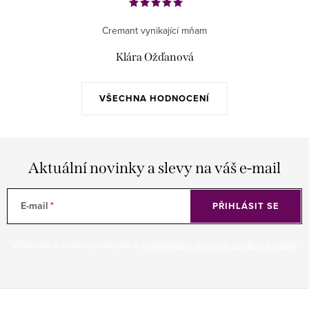
Cremant vynikající mňam
Klára Ožďanová
VŠECHNA HODNOCENÍ
Aktuální novinky a slevy na váš e-mail
E-mail
PŘIHLÁSIT SE
Vložením e-mailu souhlasíte s
podmínkami ochrany osobních údajů
Z