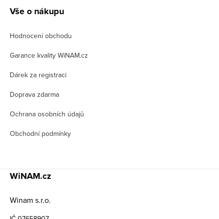
á
Vše o nákupu
p
Hodnocení obchodu
a
t
Garance kvality WiNAM.cz
í
Dárek za registraci
Doprava zdarma
Ochrana osobních údajů
Obchodní podmínky
WiNAM.cz
Winam s.r.o.
IČ 07658907