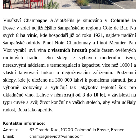
Vinařství Champagne A.Viot&Fils je situováno
v Colombé la
Fosse
v srdci nejjižnějšího šampaňského regionu Côte de Bar. Na
svých
8 ha vinic
, kde hospodaří již od roku 1921, najdete tradiční
šampaňské odrůdy Pinot Noir, Chardonnay a Pinot Meunier. Pan
Viot vyrábí
svá vína
z vlastních hroznů
podle časem ověřených
rodinných tradic. Jeho sklep je vybaven moderním lisem,
nerezovými nádržemi s termoregulací s kapacitou více než 1000 l a
vlastní lahvovací linkou a degoržovacím zařízením. Podzemní
sklepy, kde je uloženo na 300 000 lahví k pomalému stárnutí, jsou
výborně izolovány a vylučují tak jakýkoliv teplotní šok pro
ukladněné víno. Lahve v něm
zrají od 3 do 10 let
, v závislosti na
typu cuvée a svůj život konční na vašich stolech, aby vám udělaly
radost, třeba jako aperitiv.
Kontaktní informace:
Adresa:
67 Grande Rue, 10200 Colombé la Fosse, France
Email:
champagneviot@wanadoo.fr