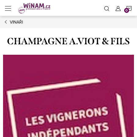
Přejít
N
na
obsah
VINAŘI
K
CHAMPAGNE A.VIOT & FILS