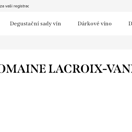
za vaši registraci
Bezpečná doprava
Ochrana osobních údaj
Degustační sady vín
Dárkové víno
D
OMAINE LACROIX-VAN