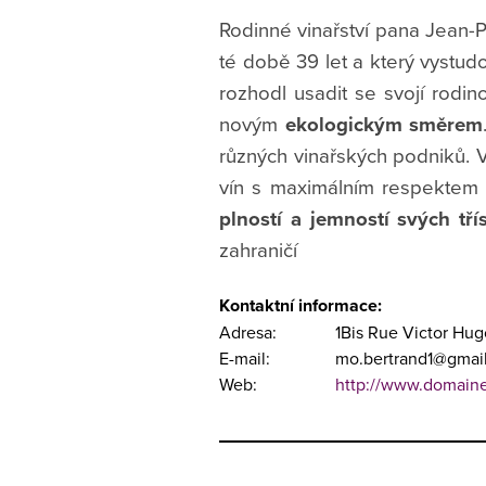
Rodinné vinařství pana Jean-P
té době 39 let a který vystudo
rozhodl usadit se svojí rodi
novým
ekologickým směrem
různých vinařských podniků. VI
vín s maximálním respektem 
plností a jemností svých tří
zahraničí
Kontaktní informace:
Adresa:
1Bis Rue Victor Hug
E-mail:
mo.bertrand1@gmai
Web:
http://www.domaine