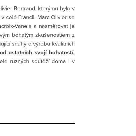
ivier Bertrand, kterýmu bylo v
v celé Francii. Marc Olivier se
acroix-Vanela a nasměrovat je
y svým bohatým zkušenostiem z
jící snahy o výrobu kvalitních
 od ostatních svojí bohatostí,
čele různých soutěží doma i v