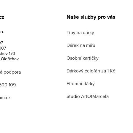
cz
Naše služby pro vás
o.
Tipy na dárky
07
Dárek na míru
907
chov 170
Osobní kartičky
 Oldřichov
Dárkový celofán za 1 Kč
á podpora
Firemní dárky
600 109
Studio ArtOfMarcela
am.cz