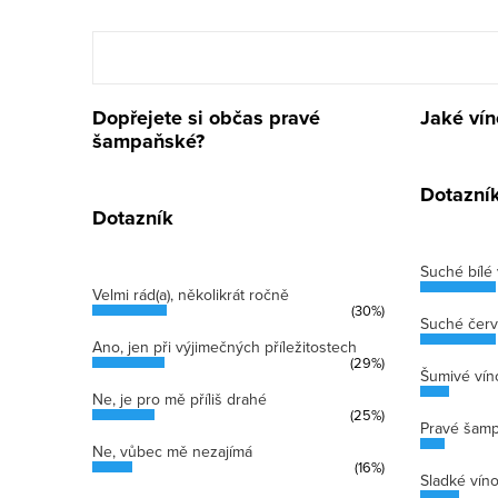
Dopřejete si občas pravé
Jaké vín
šampaňské?
Dotazní
Dotazník
Suché bílé 
Velmi rád(a), několikrát ročně
(30%)
Suché červ
Ano, jen při výjimečných příležitostech
(29%)
Šumivé vín
Ne, je pro mě příliš drahé
(25%)
Pravé šam
Ne, vůbec mě nezajímá
(16%)
Sladké vín