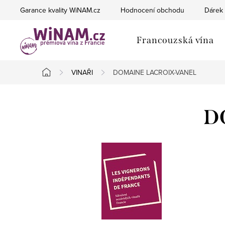
Přejít
Garance kvality WiNAM.cz
Hodnocení obchodu
Dárek 
na
obsah
Francouzská vína
VINAŘI
DOMAINE LACROIX-VANEL
Domů
D