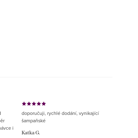
d
doporučuji, rychlé dodání, vynikající
běr
šampaňské
návce i
Katka G.