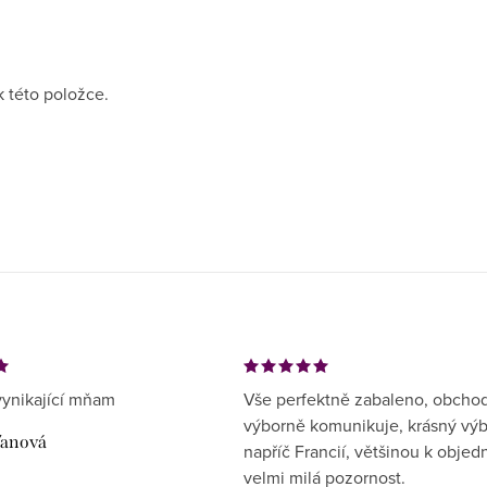
k této položce.
ynikající mňam
Vše perfektně zabaleno, obcho
výborně komunikuje, krásný vý
ďanová
napříč Francií, většinou k objed
velmi milá pozornost.