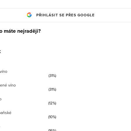
PŘIHLÁSIT SE PŘES GOOGLE
o máte nejraději?
k
víno
(31%)
ené víno
(31%)
o
(12%)
paňské
(10%)
o
(16%)