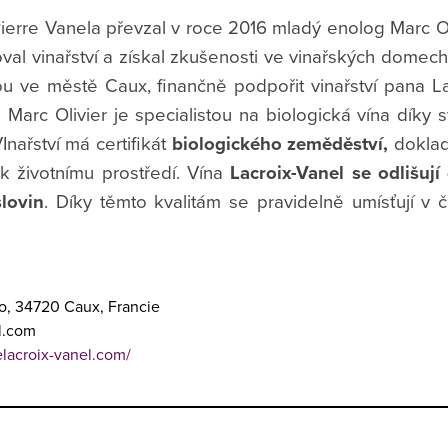
ierre Vanela převzal v roce 2016 mladý enolog Marc Ol
val vinařství a získal zkušenosti ve vinařských domech 
nou ve městě Caux, finančně podpořit vinařství pana L
. Marc Olivier je specialistou na biologická vína dík
nařství má certifikát
biologického zeměděství,
dokladu
k životnímu prostředí. Vína
Lacroix-Vanel se odlišují
slovin
. Díky těmto kvalitám se pravidelně umísťují v 
o, 34720 Caux, Francie
l.com
lacroix-vanel.com/