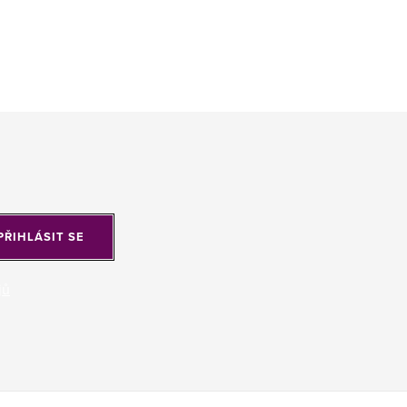
PŘIHLÁSIT SE
jů