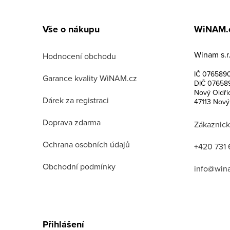
Z
á
Vše o nákupu
WiNAM.
p
Winam s.r.
a
Hodnocení obchodu
IČ 076589
t
Garance kvality WiNAM.cz
DIČ 07658
Nový Oldři
í
Dárek za registraci
47113 Nový
Doprava zdarma
Zákaznick
Ochrana osobních údajů
+420 731 
Obchodní podmínky
info@win
Přihlášení