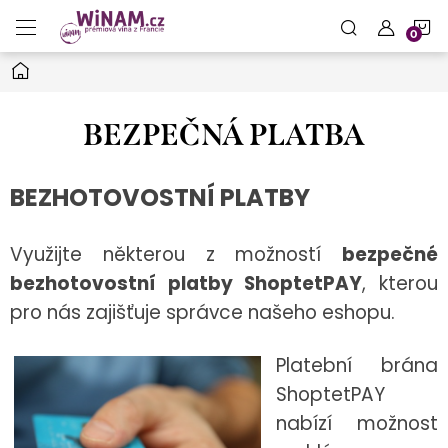
Přejít
N
na
obsah
Domů
K
BEZPEČNÁ PLATBA
BEZHOTOVOSTNÍ PLATBY
Využijte některou z možností
bezpečné
bezhotovostní platby ShoptetPAY
, kterou
pro nás zajišťuje správce našeho eshopu.
Platební brána
ShoptetPAY
nabízí možnost