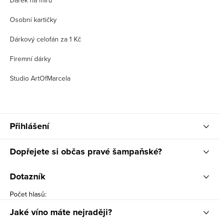
Dárek na míru
Osobní kartičky
Dárkový celofán za 1 Kč
Firemní dárky
Studio ArtOfMarcela
Přihlášení
Dopřejete si občas pravé šampaňské?
Dotazník
Počet hlasů:
Jaké víno máte nejraději?