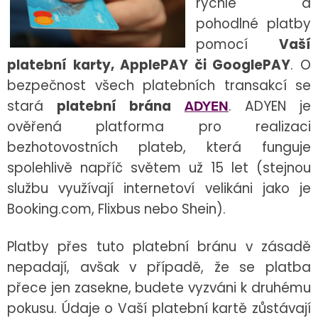
rychlé a
pohodlné platby
pomocí
Vaší
platební karty, ApplePAY či GooglePAY
. O
bezpečnost všech platebních transakcí se
stará
platební brána
ADYEN
. ADYEN je
ověřená platforma pro realizaci
bezhotovostních plateb, která funguje
spolehlivě napříč světem už 15 let (stejnou
službu využívají internetoví velikáni jako je
Booking.com, Flixbus nebo Shein).
Platby přes tuto platební bránu v zásadě
nepadají, avšak v případě, že se platba
přece jen zasekne, budete vyzváni k druhému
pokusu. Údaje o Vaší platební kartě zůstávají