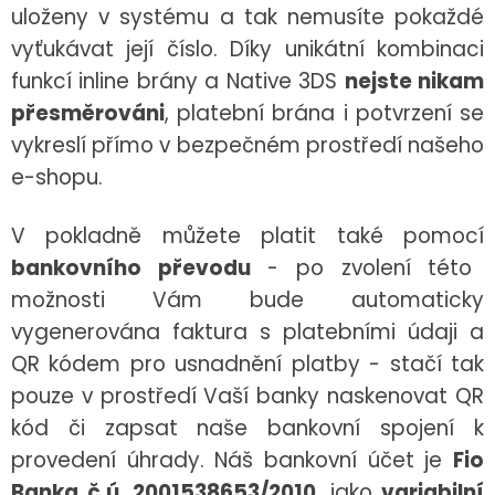
uloženy v systému a tak nemusíte pokaždé
vyťukávat její číslo.
Díky unikátní kombinaci
funkcí inline brány a Native 3DS
nejste nikam
přesměrováni
, platební brána i potvrzení se
vykreslí přímo v bezpečném prostředí našeho
e-shopu.
V pokladně můžete platit také pomocí
bankovního převodu
- po zvolení této
možnosti Vám bude automaticky
vygenerována faktura s platebními údaji a
QR kódem pro usnadnění platby - stačí tak
pouze v prostředí Vaší banky naskenovat QR
kód či zapsat naše bankovní spojení k
provedení úhrady. Náš bankovní účet je
Fio
Banka č.ú. 2001538653/2010
, jako
variabilní