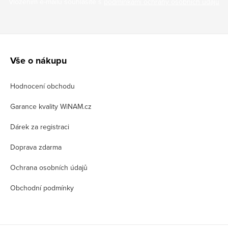
Vložením e-mailu souhlasíte s
podmínkami ochrany osobních údajů
Z
á
Vše o nákupu
p
Hodnocení obchodu
a
t
Garance kvality WiNAM.cz
í
Dárek za registraci
Doprava zdarma
Ochrana osobních údajů
Obchodní podmínky