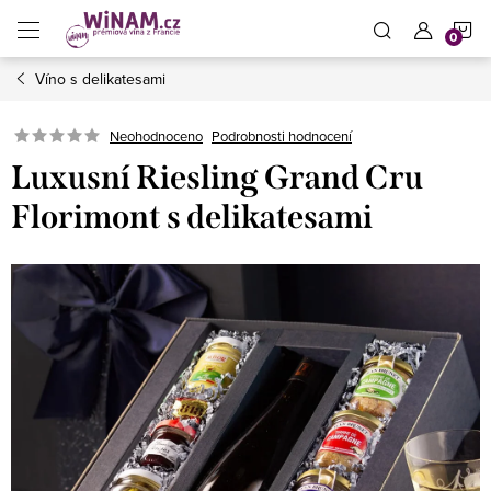
Přejít
N
na
obsah
Víno s delikatesami
K
Neohodnoceno
Podrobnosti hodnocení
Luxusní Riesling Grand Cru
Florimont s delikatesami