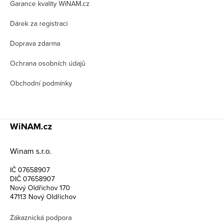
t
Garance kvality WiNAM.cz
í
Dárek za registraci
Doprava zdarma
Ochrana osobních údajů
Obchodní podmínky
WiNAM.cz
Winam s.r.o.
IČ 07658907
DIČ 07658907
Nový Oldřichov 170
47113 Nový Oldřichov
Zákaznická podpora