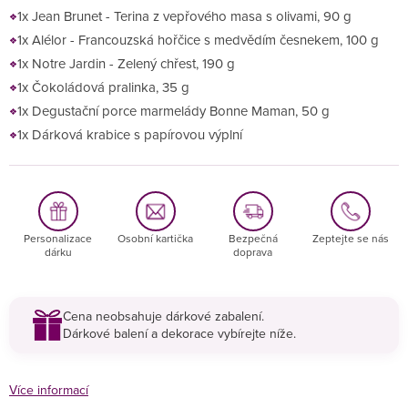
1x Jean Brunet - Terina z vepřového masa s olivami, 90 g
1x Alélor - Francouzská hořčice s medvědím česnekem, 100 g
1x Notre Jardin - Zelený chřest, 190 g
1x Čokoládová pralinka, 35 g
1x Degustační porce marmelády Bonne Maman, 50 g
1x Dárková krabice s papírovou výplní
Personalizace
Osobní kartička
Bezpečná
Zeptejte se nás
dárku
doprava
Cena neobsahuje dárkové zabalení.
Dárkové balení a dekorace vybírejte níže.
Více informací