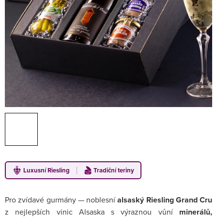
Luxusní Riesling
Tradiční teriny
Pro zvídavé gurmány — noblesní
alsaský Riesling Grand Cru
z nejlepších vinic Alsaska s výraznou vůní
minerálů,