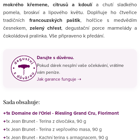
mokrého křemene, citrusů a kdoulí
a chutí sladkého
pomela, broskví a lipového květu. Doplňuje ho čtveřice
tradičních
francouzských paštik
, hořčice s medvědím
česnekem,
zelený chřest
, degustační porce marmelády a
čokoládová pralinka. Vše připraveno k předání.
Darujte s důvěrou.
Pokud dárek nesplní vaše očekávání, vrátíme
vám peníze.
Jak garance funguje ⇢
Sada obsahuje:
1x Domaine de l'Oriel - Riesling Grand Cru, Florimont
1x Jean Brunet - Terina z divočáka, 90 g
1x Jean Brunet - Terina z vepřového masa, 90 g
1x Jean Brunet - Kachní terina s armagnacem, 90 g