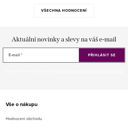
VŠECHNA HODNOCENÍ
Aktuální novinky a slevy na váš e-mail
E-mail
PŘIHLÁSIT SE
Vložením e-mailu souhlasíte s
podmínkami ochrany osobních údajů
Z
á
Vše o nákupu
p
Hodnocení obchodu
a