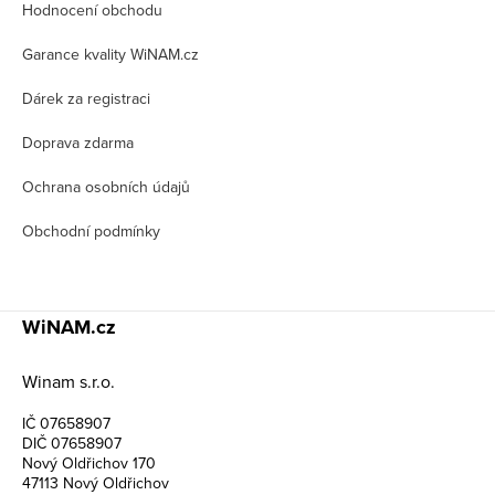
Hodnocení obchodu
a
t
Garance kvality WiNAM.cz
í
Dárek za registraci
Doprava zdarma
Ochrana osobních údajů
Obchodní podmínky
WiNAM.cz
Winam s.r.o.
IČ 07658907
DIČ 07658907
Nový Oldřichov 170
47113 Nový Oldřichov