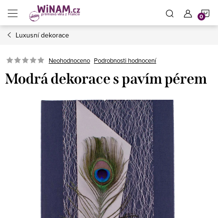
Přejít
N
na
obsah
Luxusní dekorace
K
Neohodnoceno
Podrobnosti hodnocení
Modrá dekorace s pavím pérem