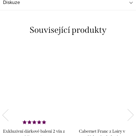
Diskuze
Související produkty
Exkluzivní dárkové balení 2 vín z
Cabernet Franc z Loiry v