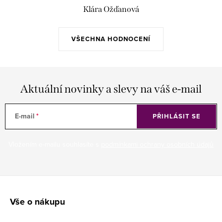
Klára Ožďanová
VŠECHNA HODNOCENÍ
Aktuální novinky a slevy na váš e-mail
E-mail
PŘIHLÁSIT SE
Vložením e-mailu souhlasíte s
podmínkami ochrany osobních údajů
Z
á
Vše o nákupu
p