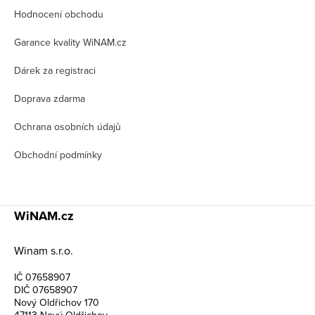
Hodnocení obchodu
a
t
Garance kvality WiNAM.cz
í
Dárek za registraci
Doprava zdarma
Ochrana osobních údajů
Obchodní podmínky
WiNAM.cz
Winam s.r.o.
IČ 07658907
DIČ 07658907
Nový Oldřichov 170