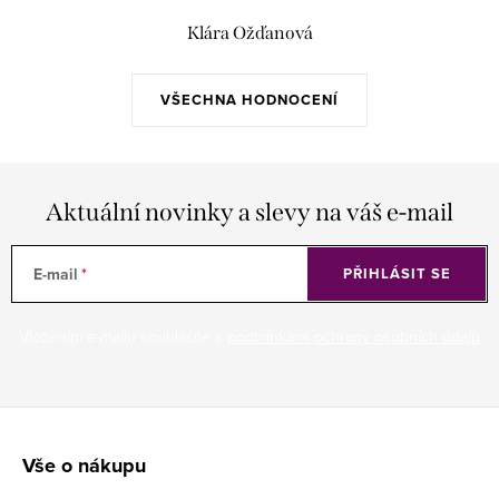
Klára Ožďanová
VŠECHNA HODNOCENÍ
Aktuální novinky a slevy na váš e-mail
E-mail
PŘIHLÁSIT SE
Vložením e-mailu souhlasíte s
podmínkami ochrany osobních údajů
Z
á
Vše o nákupu
p