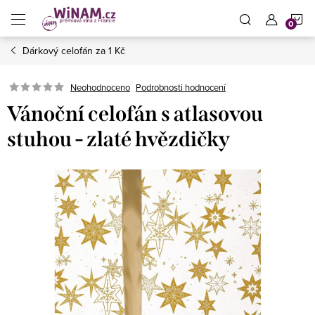
Přejít
N
na
obsah
Dárkový celofán za 1 Kč
K
Neohodnoceno
Podrobnosti hodnocení
Vánoční celofán s atlasovou
stuhou - zlaté hvězdičky