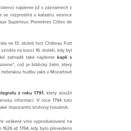
existenci najdeme již v záznamech z
a se rozprostírá v katastru vesnice
aux Supérieur, Premières Côtes de
ala ve 13. století tvrz Château Fort
nikla na konci 16. století, kdy byl
ecké zahradě také najdeme
kapli s
sionne“, což je biblický žalm, který
cí nebeskou hudbu jako v Mozartově
elegrafu z roku 1791
, který sloužil
enosu informací. V roce 1794 tuto
také impozantní kruhový holubník.
 že veškeré víno vyprodukované na
ech 1626 až 1764, kdy bylo převedeno