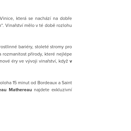
Vinice, která se nachází na dobře
h“. Vinařství mělo v té době rozlohu
rostlinné bariéry, stoleté stromy pro
 rozmanitost přírody, které nejlépe
ové éry ve vývoji vinařství, když
v
á poloha 15 minut od Bordeaux a Saint
eau Mathereau
najdete exkluzivní