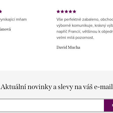
ynikající mňam
Vše perfektně zabaleno, obcho
výborně komunikuje, krásný vý
ďanová
napříč Francií, většinou k objed
velmi milá pozornost.
David Mucha
Aktuální novinky a slevy na váš e-mail