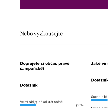
Nebo vyzkoušejte
Dopřejete si občas pravé
Jaké vín
šampaňské?
Dotazní
Dotazník
Suché bílé 
Velmi rád(a), několikrát ročně
(30%)