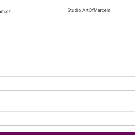
Studio ArtOfMarcela
am.cz