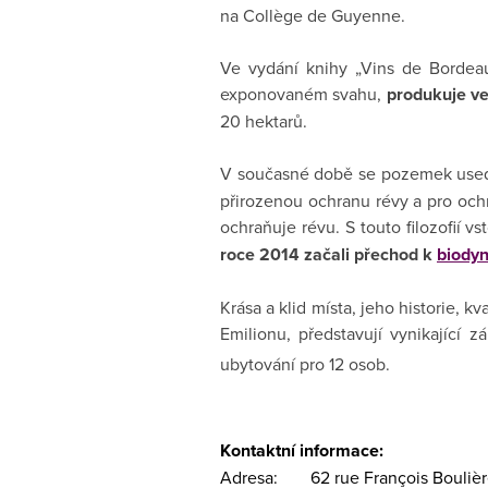
na Collège de Guyenne.
Ve vydání knihy „Vins de Bordeau
exponovaném svahu,
produkuje ve
20 hektarů.
V současné době se pozemek used
přirozenou ochranu révy a pro ochr
ochraňuje révu. S touto filozofií vs
roce 2014 začali přechod k
biody
Krása a klid místa, jeho historie, k
Emilionu, představují vynikající 
ubytování pro 12 osob.
Kontaktní informace:
Adresa:
62 rue François Boulièr