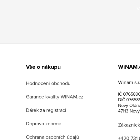
V
Z
á
Vše o nákupu
WiNAM.
p
Winam s.r.
a
Hodnocení obchodu
IČ 076589
t
Garance kvality WiNAM.cz
DIČ 07658
Nový Oldři
í
Dárek za registraci
47113 Nový
Doprava zdarma
Zákaznick
Ochrana osobních údajů
+420 731 