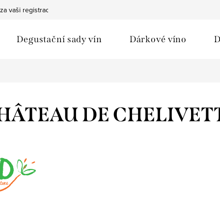
za vaši registraci
Bezpečná doprava
Ochrana osobních údaj
Degustační sady vín
Dárkové víno
D
HÂTEAU DE CHELIVET