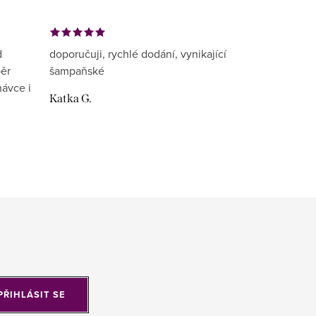
d
doporučuji, rychlé dodání, vynikající
běr
šampaňské
návce i
Katka G.
PŘIHLÁSIT SE