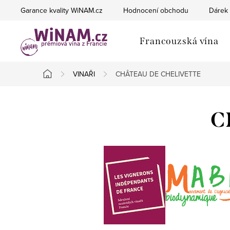
Přejít
Garance kvality WiNAM.cz
Hodnocení obchodu
Dárek 
na
obsah
Francouzská vína
VINAŘI
CHÂTEAU DE CHELIVETTE
Domů
C