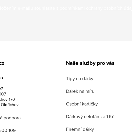
ložením e-mailu souhlasíte s
podmínkami ochrany osobních úda
cz
Naše služby pro vás
o.
Tipy na dárky
07
Dárek na míru
907
chov 170
Osobní kartičky
 Oldřichov
Dárkový celofán za 1 Kč
á podpora
Firemní dárky
600 109