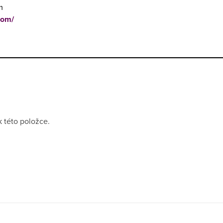
m
com/
k této položce.