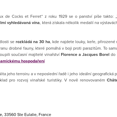
x de Cocks et Ferret“ z roku 1929 se o panství píše takto: „
lmi vyhledávaná vína
, která získala několik medailí na výstavác
losti se
rozkládá na 30 ha
, kde najdete louky, keře, přirozené 
anu drobné fauny, které pomáhá v boji proti parazitům. To sama
toupili současní majitelé vinařství
Florence a Jacques Borel
do n
namickému hospodaření
valita jeho terroiru a v neposlední řadě i jeho ideální geografick
základ pro rozvoj vinařské turistiky. V nově renovovaném
Chât
e, 33560 Ste Eulalie, France