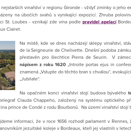
 nejstarších vinařství v regionu Gironde - vždyť zmínky o jeho 
vysázeny na úbočích svahů s vynikající expozicí. Zhruba polovin
ci St. Loubes - vznikají zde vína podle
pravidel apelací
Borde
ux Clairet.
Na místě, kde se dnes nacházejí sklepy vinařství, stáv
de la Seigneurie de Chelivette. Dnešní podoba zámku vz
přestavěn pro šlechtice Pierra de Seurin. V zám
nápisem z roku 1620
„Introite portas ejus in confes
znamená „Vstupte do těchto bran s chválou“, evokují
„Jubilate“.
Na opačném konci vinařství stojí budova bývalého
t
í telegraf Clauda Chappeho, založený na systému optického př
ina prince de Condé z rodu Bourbonů. Na území vinařství stojí 
jdeme informaci, že v roce 1656 rozhodl parlament v Rennes,
novníkům jezuitské koleje v Bordeaux, kteří jej vlastnili v let