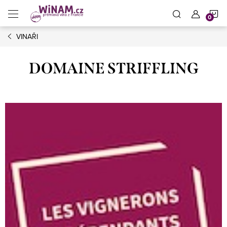
Přejít
N
na
obsah
VINAŘI
K
DOMAINE STRIFFLING