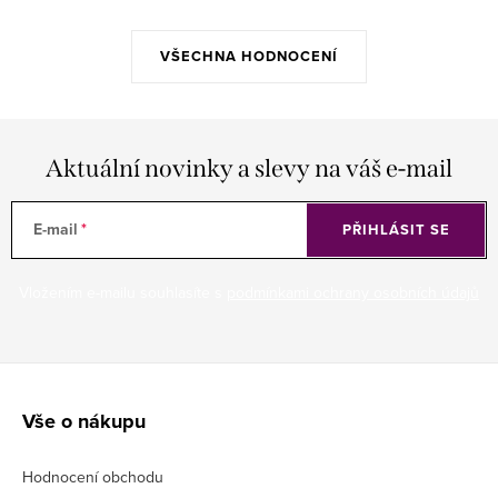
VŠECHNA HODNOCENÍ
Aktuální novinky a slevy na váš e-mail
E-mail
PŘIHLÁSIT SE
Vložením e-mailu souhlasíte s
podmínkami ochrany osobních údajů
Z
á
Vše o nákupu
p
Hodnocení obchodu
a