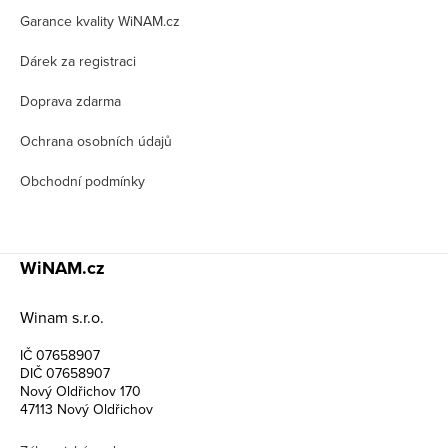
t
Garance kvality WiNAM.cz
í
Dárek za registraci
Doprava zdarma
Ochrana osobních údajů
Obchodní podmínky
WiNAM.cz
Winam s.r.o.
IČ 07658907
DIČ 07658907
Nový Oldřichov 170
47113 Nový Oldřichov