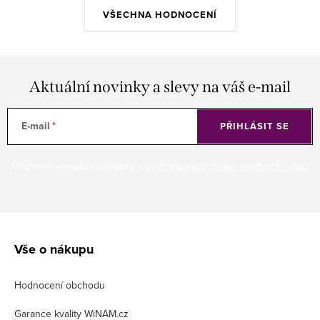
VŠECHNA HODNOCENÍ
Aktuální novinky a slevy na váš e-mail
E-mail
PŘIHLÁSIT SE
Vložením e-mailu souhlasíte s
podmínkami ochrany osobních údajů
Z
á
Vše o nákupu
p
Hodnocení obchodu
a
t
Garance kvality WiNAM.cz