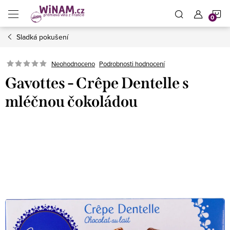
Přejít
N
na
obsah
Sladká pokušení
K
Neohodnoceno
Podrobnosti hodnocení
Gavottes - Crêpe Dentelle s
mléčnou čokoládou