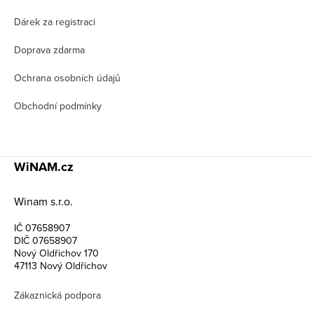
í
Dárek za registraci
Doprava zdarma
Ochrana osobních údajů
Obchodní podmínky
WiNAM.cz
Winam s.r.o.
IČ 07658907
DIČ 07658907
Nový Oldřichov 170
47113 Nový Oldřichov
Zákaznická podpora