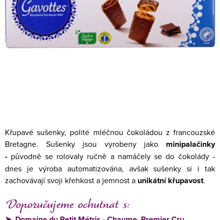
Křupavé sušenky, polité mléčnou čokoládou z francouzské
Bretagne. Sušenky jsou vyrobeny jako
minipalačinky
-
původně se rolovaly ručně a namáčely se do čokolády -
dnes je výroba automatizována, avšak sušenky si i tak
zachovávají svoji křehkost a jemnost a
unikátní křupavost
.
➤
Domaine du Petit Métris - Chaume, Premier Cru