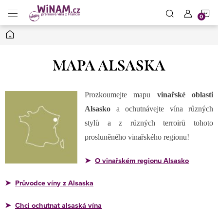
Přejít
N
na
obsah
Domů
K
MAPA ALSASKA
Prozkoumejte mapu
vinařské oblasti
Alsasko
a ochutnávejte vína různých
stylů a z různých terroirů tohoto
prosluněného vinařského regionu!
O vinařském regionu Alsasko
➤
Průvodce víny z Alsaska
➤
Chci ochutnat alsaská vína
➤