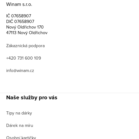
Winam s.r.o.
IČ 07658907
DIČ 07658907
Nový Oldřichov 170
47113 Nový Oldřichov
Zákaznická podpora
+420 731 600 109
info@winam.cz
Naše služby pro vás
Tipy na dárky
Dárek na míru
Osobní kartičky