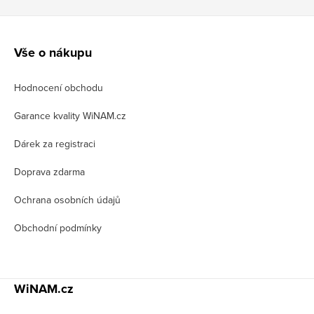
Z
á
Vše o nákupu
p
Hodnocení obchodu
a
t
Garance kvality WiNAM.cz
í
Dárek za registraci
Doprava zdarma
Ochrana osobních údajů
Obchodní podmínky
WiNAM.cz