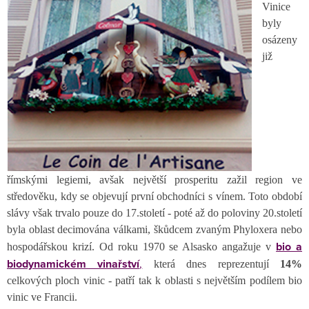
Vinice
byly
osázeny
již
římskými legiemi, avšak největší prosperitu zažil region ve
středověku, kdy se objevují první obchodníci s vínem. Toto období
slávy však trvalo pouze do 17.století - poté až do poloviny 20.století
byla oblast decimována válkami, škůdcem zvaným Phyloxera nebo
bio a
hospodářskou krizí. Od roku 1970 se Alsasko angažuje v
biodynamickém vinařství
,
která dnes reprezentují
14%
celkových ploch vinic - patří tak k oblasti s největším podílem bio
vinic ve Francii.