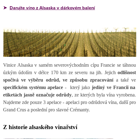
Darujte víno z Alsaska v dárkovém balení
➤
Vinice Alsaska v samém severovýchodním cípu Francie se táhnou
úzkým údolím v délce 170 km ze severu na jih. Jejich
odlišnost
spočívá ve výběru odrůd, ve způsobu zpracování
a také ve
specifickém systému apelace
- který jako
jediný ve Francii na
etiketách jasně označuje odrůdy
, ze kterých byla vína vyrobena.
Najdeme zde pouze 3 apelace - apelaci pro odrůdová vína, další pro
Grand Crus a poslední pro slavné Crémanty.
Z historie alsaského vinařství