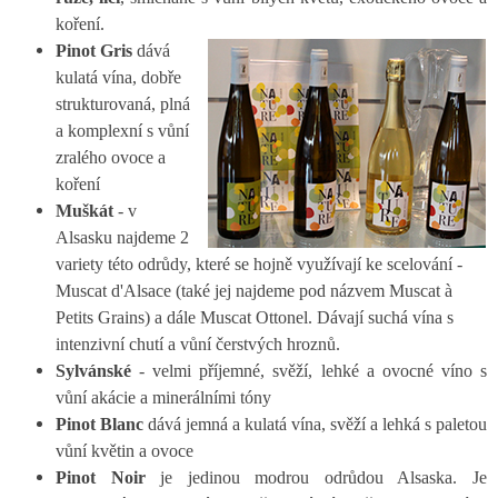
koření.
Pino
t Gris
dává
kulatá vína, dobře
strukturovaná, plná
a komplexní s vůní
zralého ovoce a
koření
Muškát
- v
Alsasku najdeme 2
variety této odrůdy, které se hojně využívají ke scelování -
Muscat d'Alsace (také jej najdeme pod názvem Muscat à
Petits Grains) a dále Muscat Ottonel. Dávají suchá vína s
intenzivní chutí a vůní čerstvých hroznů.
Sylvánské
- velmi příjemné, svěží, lehké a ovocné víno s
vůní akácie a minerálními tóny
Pinot Blanc
dává jemná a kulatá vína, svěží a lehká s paletou
vůní květin a ovoce
Pinot Noir
je jedinou modrou odrůdou Alsaska. Je