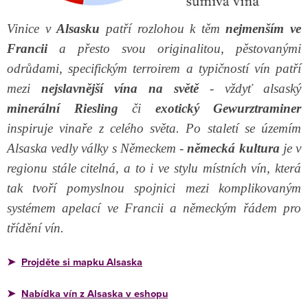
Vinice v
Alsasku
patří rozlohou k těm
nejmenším ve
Francii
a přesto svou originalitou, pěstovanými
odrůdami, specifickým terroirem a typičností vín patří
mezi
nejslavnější vína na světě
- vždyť alsaský
minerální Riesling
či
exotický Gewurztraminer
inspiruje vinaře z celého světa. Po staletí se územím
Alsaska vedly války s Německem -
německá kultura
je v
regionu stále citelná, a to i ve stylu místních vín, která
tak tvoří pomyslnou spojnici mezi komplikovaným
systémem
apelací ve Francii a německým řádem pro
třídění vín.
Projděte si
mapku
Alsaska
➤
Nabídka vín z Alsaska v eshopu
➤