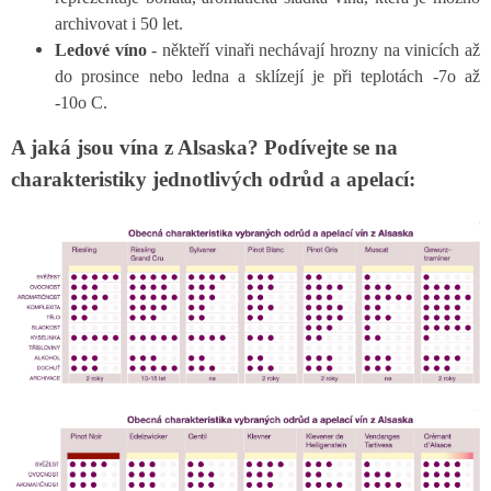
archivovat i 50 let.
Ledové víno
- někteří vinaři nechávají hrozny na vinicích až
do prosince nebo ledna a sklízejí je při teplotách -7o až
-10o C.
A jaká jsou vína z Alsaska? Podívejte se na
charakteristiky jednotlivých odrůd a apelací: