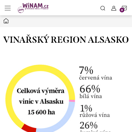
Přejít
N
na
obsah
Domů
K
VINAŘSKÝ REGION ALSASKO