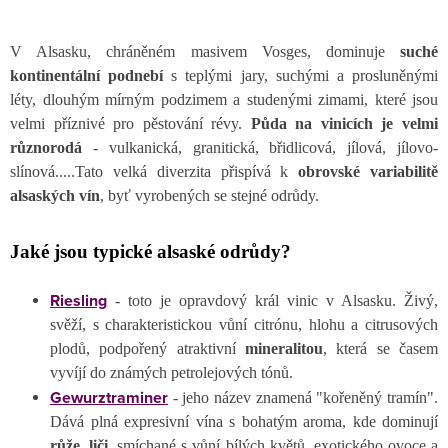
V Alsasku, chráněném masivem Vosges, dominuje
suché
kontinentální podnebí
s teplými jary, suchými a prosluněnými
léty, dlouhým mírným podzimem a studenými zimami, které jsou
velmi příznivé pro pěstování révy.
Půda na vinicích je velmi
různorodá
- vulkanická, granitická, břidlicová, jílová, jílovo-
slínová.....Tato velká diverzita přispívá k
obrovské variabilitě
alsaských vín
, byť vyrobených se stejné odrůdy.
Jaké jsou typické alsaské odrůdy?
Riesling
- toto je opravdový král vinic v Alsasku. Živý,
svěží, s charakteristickou vůní citrónu, hlohu a citrusových
plodů, podpořený atraktivní
mineralitou
, která se časem
vyvíjí do známých petrolejových tónů.
Gewurztraminer
- jeho název znamená "kořeněný tramín".
Dává plná expresivní vína s bohatým aroma, kde dominují
růže, liči
, smíchané s vůní bílých květů, exotického ovoce a