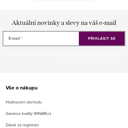
Aktuální novinky a slevy na váš e-mail
E-mail
PŘIHLÁSIT SE
Vložením e-mailu souhlasíte s
podmínkami ochrany osobních údajů
Z
á
Vše o nákupu
p
Hodnocení obchodu
a
t
Garance kvality WiNAM.cz
í
Dárek za registraci