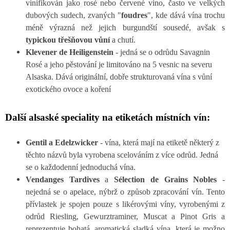
vinifikován jako rosé nebo červené víno, často ve velkých
dubových sudech, zvaných "
foudres
", kde dává vína trochu
méně výrazná než jejich burgundští sousedé, avšak s
typickou třešňovou vůní
a chutí.
Klevener de Heiligenstein
- jedná se o odrůdu Savagnin
Rosé a jeho pěstování je limitováno na 5 vesnic na severu
Alsaska. Dává originální, dobře strukturovaná vína s vůní
exotického ovoce a koření
Další alsaské speciality na etiketách místních vín:
Gentil a Edelzwicker
- vína, která mají na etiketě některý z
těchto názvů byla vyrobena scelováním z více odrůd. Jedná
se o každodenní jednoduchá vína.
Vendanges Tardives
a
Sélection de Grains Nobles
-
nejedná se o apelace, nýbrž o způsob zpracování vín. Tento
přívlastek je spojen pouze s likérovými víny, vyrobenými z
odrůd Riesling, Gewurztraminer, Muscat a Pinot Gris a
reprezentuje bohatá, aromatická sladká vína, která je možno