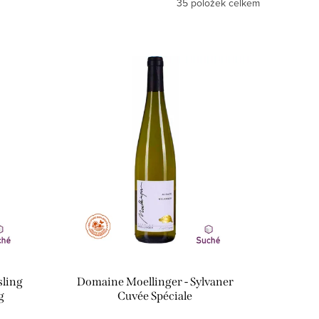
35
položek celkem
sling
Domaine Moellinger - Sylvaner
g
Cuvée Spéciale