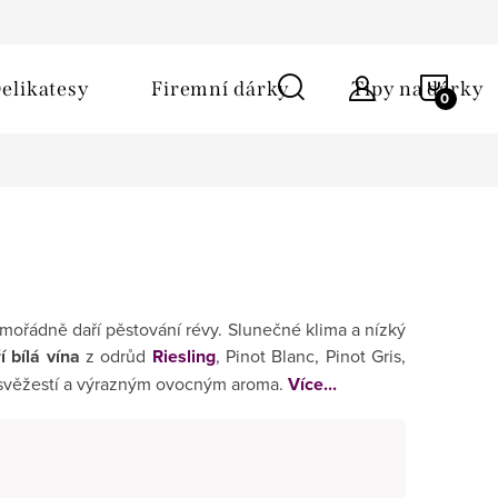
ů
Obchodní podmínky
Kontakt
Napište nám
NÁKU
elikatesy
Firemní dárky
Tipy na dárky
KOŠÍ
mořádně daří pěstování révy. Slunečné klima a nízký
 bílá vína
z odrůd
Riesling
, Pinot Blanc, Pinot Gris,
u svěžestí a výrazným ovocným aroma.
Více...