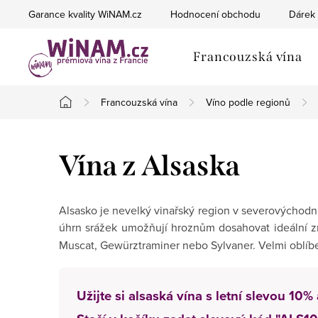
Přejít
Garance kvality WiNAM.cz
Hodnocení obchodu
Dárek 
na
obsah
Francouzská vína
Francouzská vína
Víno podle regionů
Domů
Vína z Alsaska
Alsasko je nevelký vinařský region v severovýchodn
úhrn srážek umožňují hroznům dosahovat ideální zra
Muscat, Gewürztraminer nebo Sylvaner. Velmi oblíbe
Užijte si alsaská vína s letní slevou 10