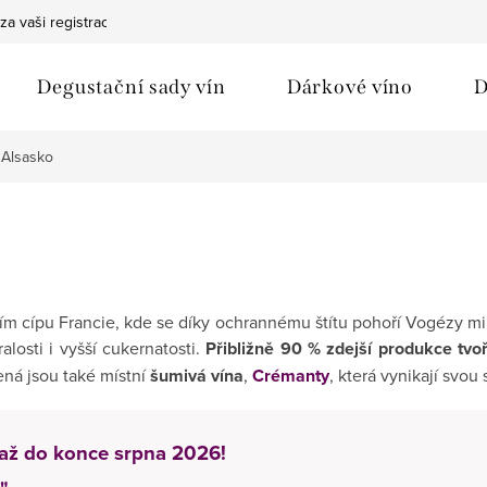
za vaši registraci
Bezpečná doprava
Ochrana osobních údaj
Degustační sady vín
Dárkové víno
D
Alsasko
ím cípu Francie, kde se díky ochrannému štítu pohoří Vogézy mi
losti i vyšší cukernatosti.
Přibližně 90 % zdejší produkce tvoří
ná jsou také místní
šumivá vína
,
Crémanty
, která vynikají svo
% až do konce srpna 2026!