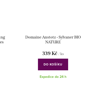
ing
Domaine Anstotz - Sylvaner BIO
nes
NATURE
339 Kč
/ ks
DO KOŠÍKU
Expedice do 24 h