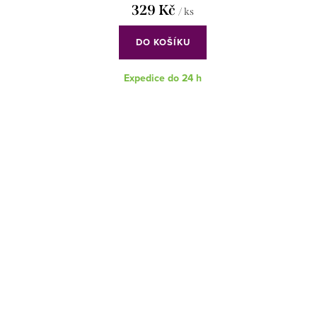
329 Kč
/ ks
t
DO KOŠÍKU
ů
Expedice do 24 h