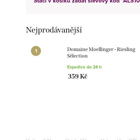
Stačí v košíku zadat slevový kód "ALS10
Nejprodávanější
Domaine Moellinger - Riesling
Sélection
Expedice do 24 h
359 Kč
V