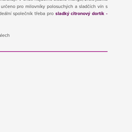
 určeno pro milovníky polosuchých a sladčích vín s
eální společník třeba pro
sladký citronový dortík -
alech