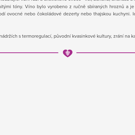
itými tóny. Víno bylo vyrobeno z ručně sbíraných hroznů a je
dí ovocné nebo čokoládové dezerty nebo thajskou kuchyni. Id
ádržích s termoregulací, původní kvasinkové kultury, zrání na k