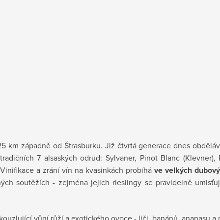
25 km západně od Štrasburku. Již čtvrtá generace dnes obdělá
dičních 7 alsaských odrůd: Sylvaner, Pinot Blanc (Klevner), 
inifikace a zrání vín na kvasinkách probíhá
ve velkých dubovýc
ných soutěžích - zejména jejich rieslingy se pravidelně umisťu
kouzlující vůní růží a exotického ovoce - liči, banánů, ananasu a