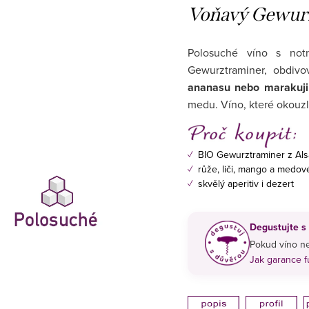
Voňavý Gewurz
Polosuché víno s no
Gewurztraminer, obdiv
ananasu nebo marakuji
medu. Víno, které okouzl
✓
BIO Gewurztraminer z Als
✓
růže, liči, mango a medov
✓
skvělý aperitiv i dezert
Degustujte s
Pokud víno ne
Jak garance 