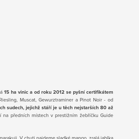
vá
15 ha vinic a od roku 2012 se pyšní certifikátem
Riesling, Muscat, Gewurztraminer a Pinot Noir - od
h sudech, jejichž stáří je u těch nejstarších 80 až
jí na předních místech v prestižním žebříčku Guide
 marakuji. V chuti najdeme sladké mango, zralá jablka