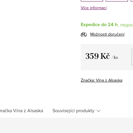
Více informací
Expedice do 24 h
Možnosti doručení
359 Kč
/ ks
Měrná
cena:
Značka:
Vína z Alsaska
načka
Vína z Alsaska
Související produkty