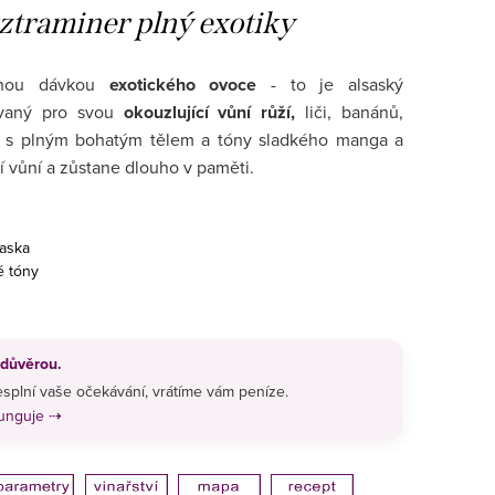
traminer plný exotiky
tnou dávkou
exotického ovoce
- to je alsaský
ovaný pro svou
okouzlující vůní růží,
liči, banánů,
s plným bohatým tělem a tóny sladkého manga a
í vůní a zůstane dlouho v paměti.
aska
é tóny
 důvěrou.
splní vaše očekávání, vrátíme vám peníze.
funguje ⇢