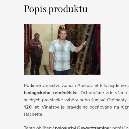
Popis produktu
Rodinné vinařství Domain Anstotz et Fils najdeme 
biologického zemědělství.
Ochutnáme zde všech tra
suchých pro sladké výběry nebo šumivé Crémanty. V
120 let
. Vinařství je pravidelně oceňováno na růz
Hachette.
Tento oblíbený
polosuchý Gewurztraminer
potěší o