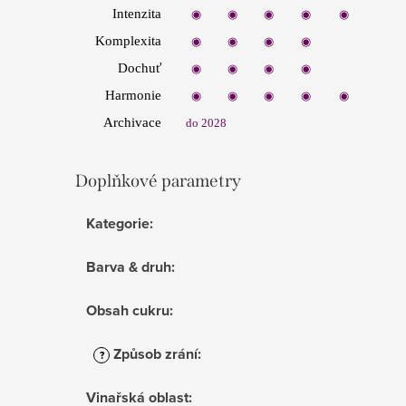
Intenzita
◉
◉
◉
◉
◉
Komplexita
◉
◉
◉
◉
◉
Dochuť
◉
◉
◉
◉
◉
Harmonie
◉
◉
◉
◉
◉
Archiv
ace
do 2028
Doplňkové parametry
Kategorie
:
Barva & druh
:
Obsah cukru
:
Způsob zrání
:
?
Vinařská oblast
: