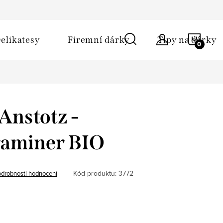
ů
Obchodní podmínky
Kontakt
Napište nám
NÁKU
elikatesy
Firemní dárky
Tipy na dárky
KOŠÍ
Anstotz -
aminer BIO
Kód produktu:
3772
drobnosti hodnocení