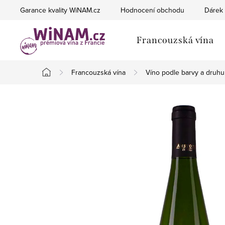
Přejít
Garance kvality WiNAM.cz
Hodnocení obchodu
Dárek 
na
obsah
Francouzská vína
Francouzská vína
Víno podle barvy a druhu
Domů