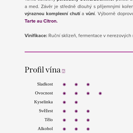
a med. Závěr je středně dlouhý s příjemnými kořen
výraznou komplexní chutí
a
vůní
.
Výborně doprovo
Tarte au Citron.
Vinifikace:
Ruční sklizeň, fermentace v nerezových n
Profil vína
⍰
Sladkost
◉
◉
◉
◉
◉
Ovocnost
◉
◉
◉
◉
◉
Kyselinka
◉
◉
◉
◉
◉
Svěžest
◉
◉
◉
◉
◉
Tělo
◉
◉
◉
◉
◉
Alkohol
◉
◉
◉
◉
◉