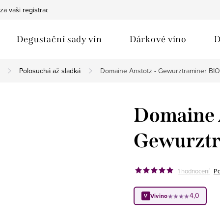
za vaši registraci
Bezpečná doprava
Ochrana osobních údaj
Degustační sady vín
Dárkové víno
D
Polosuchá až sladká
Domaine Anstotz - Gewurztraminer BIO
Domaine 
Gewurztr
1 hodnocení
Po
4,0
Vivino
★★★★
V