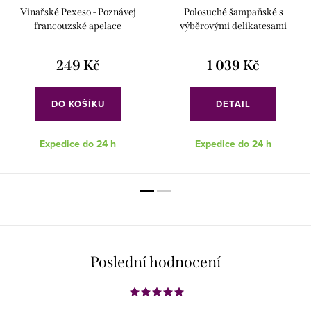
Vinařské Pexeso - Poznávej
Polosuché šampaňské s
francouzské apelace
výběrovými delikatesami
249 Kč
1 039 Kč
DO KOŠÍKU
DETAIL
Expedice do 24 h
Expedice do 24 h
Poslední hodnocení