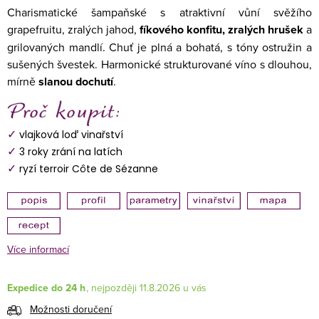
Charismatické šampaňské s atraktivní vůní svěžího
grapefruitu, zralých jahod,
fíkového konfitu, zralých hrušek
a
grilovaných mandlí. Chuť je plná a bohatá, s tóny ostružin a
sušených švestek. Harmonické strukturované víno s dlouhou,
mírně
slanou dochutí
.
✓
vlajková loď vinařství
✓
3 roky zrání na latích
✓
ryzí terroir Côte de Sézanne
Více informací
Expedice do 24 h
11.8.2026
Možnosti doručení