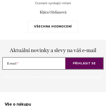
Cremant vynikající mňam
Klára Ožďanová
VŠECHNA HODNOCENÍ
Aktuální novinky a slevy na váš e-mail
E-mail
PŘIHLÁSIT SE
Vložením e-mailu souhlasíte s
podmínkami ochrany osobních údajů
Z
á
Vše o nákupu