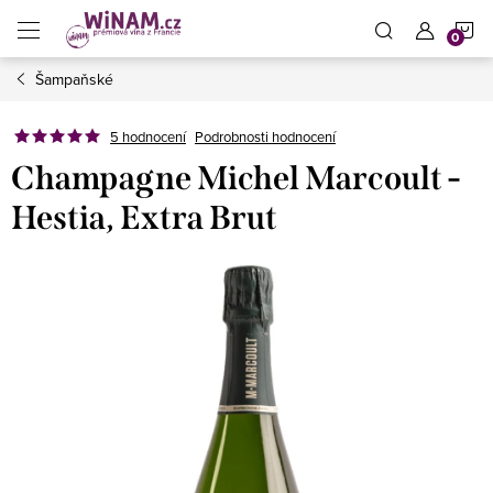
Přejít
N
na
obsah
Šampaňské
K
5 hodnocení
Podrobnosti hodnocení
Champagne Michel Marcoult -
Hestia, Extra Brut