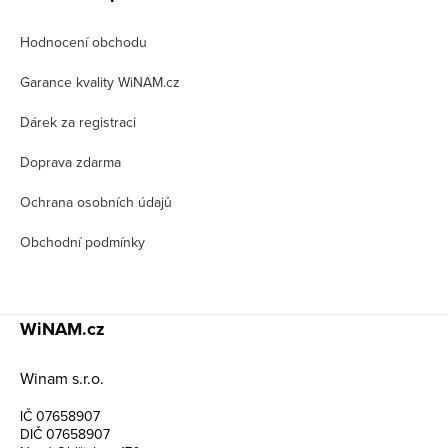
p
Hodnocení obchodu
a
t
Garance kvality WiNAM.cz
í
Dárek za registraci
Doprava zdarma
Ochrana osobních údajů
Obchodní podmínky
WiNAM.cz
Winam s.r.o.
IČ 07658907
DIČ 07658907