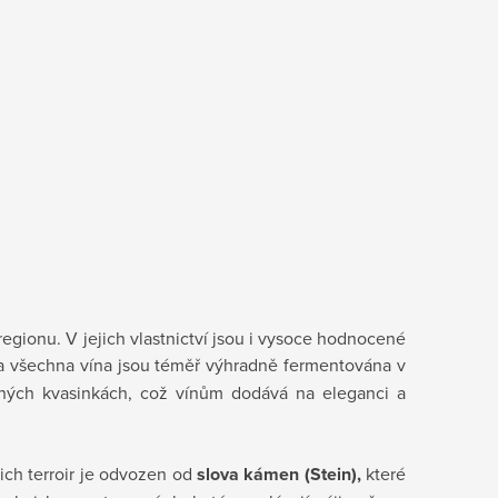
regionu. V jejich vlastnictví jsou i vysoce hodnocené
 všechna vína jsou téměř výhradně fermentována v
mných kvasinkách, což vínům dodává na eleganci a
jich terroir je odvozen od
slova kámen (Stein),
které