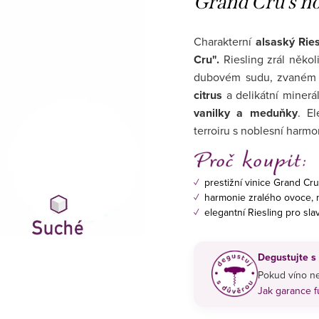
Grand Cru s no
Charakterní
alsaský Ries
Cru".
Riesling zrál někol
dubovém sudu, zvaném "
citrus
a delikátní minerá
vanilky a meduňky
. El
terroiru s noblesní harmo
✓
prestižní vinice Grand Cru
✓
harmonie zralého ovoce, mi
✓
elegantní Riesling pro sla
Degustujte s
Pokud víno ne
Jak garance 