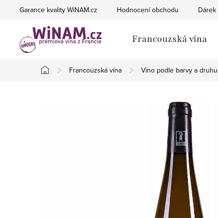
Přejít
Garance kvality WiNAM.cz
Hodnocení obchodu
Dárek 
na
obsah
Francouzská vína
Francouzská vína
Víno podle barvy a druhu
Domů