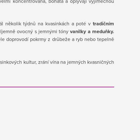
 velmi koncentrovaná, bohatá a oplývají výjimečnou
ál několik týdnů na kvasinkách a poté v
tradičním
příjemně ovocný s jemnými tóny
vanilky a meduňky.
ěle
doprovodí pokrmy z drůbeže a ryb nebo tepelně
sinkových kultur, zrání vína na jemných kvasničných