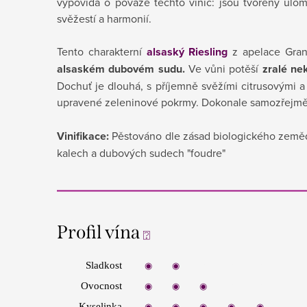
vypovídá o povaze těchto vinic: jsou tvořeny úlom
svěžestí a harmonií.
Tento charakterní
alsaský Riesling
z apelace Gran
alsaském dubovém sudu.
Ve vůni potěší
zralé nek
Dochuť je dlouhá, s příjemně svěžími citrusovými 
upravené zeleninové pokrmy. Dokonale samozřejmě
Vinifikace:
Pěstováno dle zásad biologického zemědě
kalech a dubových sudech "foudre"
Profil vína
⍰
Sladkost
◉
◉
◉
◉
◉
Ovocnost
◉
◉
◉
◉
◉
Kyselinka
◉
◉
◉
◉
◉