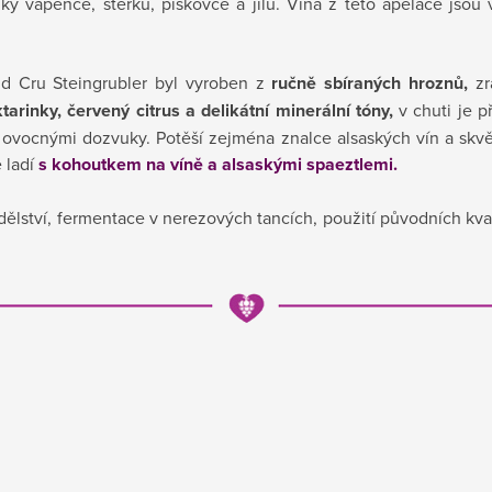
ky vápence, štěrku, pískovce a jílu. Vína z této apelace jsou
d Cru Steingrubler byl vyroben z
ručně sbíraných hroznů,
zr
tarinky, červený citrus a delikátní minerální tóny,
v chuti je 
a ovocnými dozvuky. Potěší zejména znalce alsaských vín a skv
 ladí
s kohoutkem na víně
a alsaskými spaeztlemi.
lství, fermentace v nerezových tancích, použití původních kva