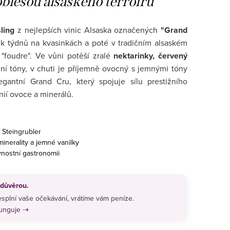
blesou alsaského terroiru
ling
z nejlepších vinic Alsaska označených
"Grand
ik týdnů na kvasinkách a poté v tradičním alsaském
foudre". Ve vůni potěší zralé
nektarinky, červený
lní tóny, v chuti je příjemně ovocný s jemnými tóny
egantní Grand Cru, který spojuje sílu prestižního
nií ovoce a minerálů.
 Steingrubler
nerality a jemné vanilky
vnostní gastronomii
 důvěrou.
splní vaše očekávání, vrátíme vám peníze.
funguje ⇢