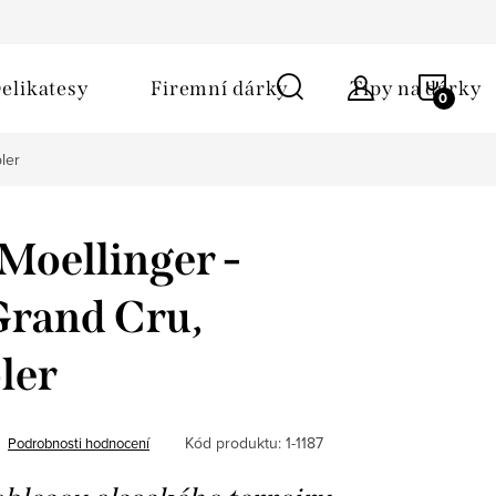
ů
Obchodní podmínky
Kontakt
Napište nám
NÁKU
elikatesy
Firemní dárky
Tipy na dárky
KOŠÍ
ler
Moellinger -
Grand Cru,
ler
Kód produktu:
1-1187
Podrobnosti hodnocení