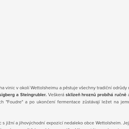
a vinic v okolí Wettolsheimu a pěstuje všechny tradiční odrůdy 
sigberg a Steingrubler.
Veškerá
sklizeň hroznů probíhá ručně
a
ch "Foudre" a po ukončení fermentace zůstávají ležet na je
ic s jižní a jihovýchodní expozicí nedaleko obce Wettolsheim. Je