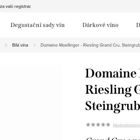
za vaši registraci
Bezpečná doprava
Ochrana osobních údaj
Degustační sady vín
Dárkové víno
D
Bílá vína
Domaine Moellinger - Riesling Grand Cru, Steingrub
Domaine 
Riesling 
Steingrub
Neohodnoceno