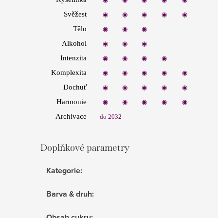
Svěžest
◉
◉
◉
◉
◉
Tělo
◉
◉
◉
◉
◉
Alkohol
◉
◉
◉
◉
◉
Intenzita
◉
◉
◉
◉
◉
Komplexita
◉
◉
◉
◉
◉
Dochuť
◉
◉
◉
◉
◉
Harm
onie
◉
◉
◉
◉
◉
Archivace
do 2032
Doplňkové parametry
Kategorie
:
Barva & druh
:
Obsah cukru
: