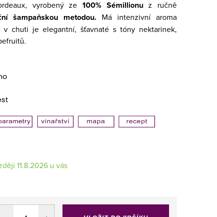
ordeaux, vyrobený ze
100% Sémillionu
z ručně
iční šampaňskou metodou.
Má intenzivní aroma
, v chuti je elegantní, šťavnaté s tóny nektarinek,
efruitů.
no
est
11.8.2026