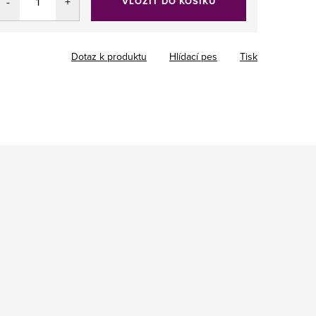
VLOŽIT DO KOŠÍKU
Dotaz k produktu
Hlídací pes
Tisk