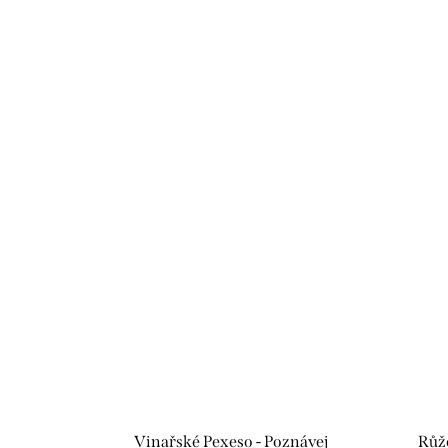
Vinařské Pexeso - Poznávej
Růžo