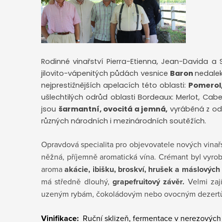
Rodinné vinařství Pierra-Etienna, Jean-Davida a 
jilovito-vápenitých půdách vesnice
Baron
nedale
nejprestižnějších apelacích této oblasti:
Pomerol,
ušlechtilých odrůd oblasti Bordeaux: Merlot, Ca
jsou
šarmantní, ovocitá a jemná,
vyráběná z odr
různých národních i mezinárodních soutěžích.
Opravdová specialita pro objevovatele nových vinař
něžná, příjemně aromatická vína. Crémant byl vyro
aroma
akácie, ibišku, broskví, hrušek a máslových
má středně dlouhý,
grapefruitový závěr.
Velmi zaj
uzeným rybám, čokoládovým nebo ovocným dezertům
Vinifikace:
Ruční sklizeň, fermentace v nerezových 