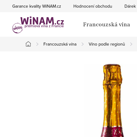
Přejít
Garance kvality WiNAM.cz
Hodnocení obchodu
Dárek 
na
obsah
Francouzská vína
Francouzská vína
Víno podle regionů
Domů