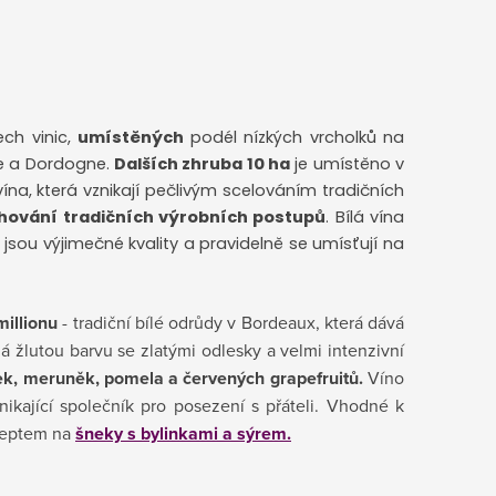
ch vinic,
umístěných
podél nízkých vrcholků na
ne a Dordogne.
Dalších zhruba 10 ha
je umístěno v
vína, která vznikají pečlivým scelováním tradičních
hování tradičních výrobních postupů
. Bílá vína
jsou výjimečné kvality a pravidelně se umísťují na
illionu
- tradiční bílé odrůdy v Bordeaux, která dává
 žlutou barvu se zlatými odlesky a velmi intenzivní
ek, meruněk, pomela a červených grapefruitů.
Víno
ikající společník pro posezení s přáteli. Vhodné k
ceptem na
šneky s bylinkami a sýrem.