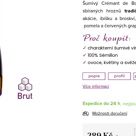
Šumivý Crémant de B
sbíraných hroznů
trad
akácie, ibišku a broskví
pomela a červených grap
✓
charakterní šumivé ví
✓
100% Sémillon
✓
ovoce, květiny a svěž
Více informací
Expedice do 24 h
Možnosti doručení
389 Kč