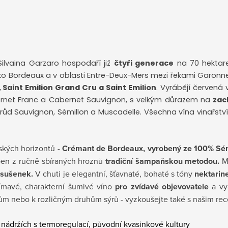
Silvaina Garzaro hospodaří již
čtyři generace
na 70 hektare
ko Bordeaux a v oblasti Entre-Deux-Mers mezi řekami Garon
 Saint Emilion Grand Cru a Saint Emilion
. Vyrábějí červená 
bernet Franc a Cabernet Sauvignon, s velkým důrazem na
zac
ůd Sauvignon, Sémillon a Muscadelle. Všechna vína vinařství 
ských horizontů -
Crémant de Bordeaux, vyrobený ze 100% Sém
ben z ručně sbíraných hroznů
tradiční šampaňskou metodou.
Má
 sušenek.
V chuti je elegantní, šťavnaté, bohaté s tóny
nektarin
ímavé, charakterní šumivé víno
pro zvídavé objevovatele
a vyn
 nebo k rozličným druhům sýrů - vyzkoušejte také s našim re
nádržích s termoregulací, původní kvasinkové kultury