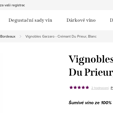
za vaši registraci
Bezpečná doprava
Ochrana osobních údaj
Degustační sady vín
Dárkové víno
D
Bordeaux
Vignobles Garzaro - Crémant Du Prieur, Blanc
Vignobles
Du Prieur
2 hodnocení
P
Šumivé víno ze 100%