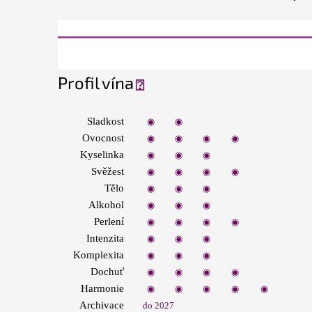
Profil vína
⍰
Sladkost
◉
◉
◉
◉
◉
Ovocnost
◉
◉
◉
◉
◉
Kyselinka
◉
◉
◉
◉
◉
Svěžest
◉
◉
◉
◉
◉
Tělo
◉
◉
◉
◉
◉
Alkohol
◉
◉
◉
◉
◉
Perlení
◉
◉
◉
◉
◉
Intenzita
◉
◉
◉
◉
◉
Komplexita
◉
◉
◉
◉
◉
.
Dochuť
◉
◉
◉
◉
◉
Harmonie
◉
◉
◉
◉
◉
Archivace
do 2027