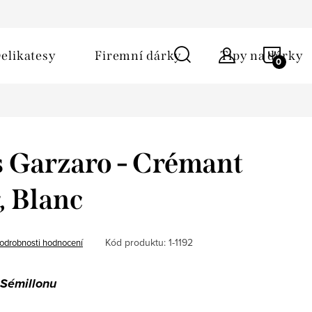
ů
Obchodní podmínky
Kontakt
Napište nám
NÁKU
elikatesy
Firemní dárky
Tipy na dárky
KOŠÍ
 Garzaro - Crémant
, Blanc
Kód produktu:
1-1192
odrobnosti hodnocení
 Sémillonu