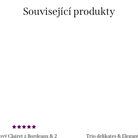
Související produkty
vý Clairet z Bordeaux & 2
Trio delikates & Elegan