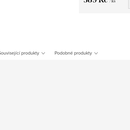
/ ks
Měrná
cena:
Související produkty
Podobné produkty