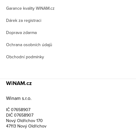
t
Garance kvality WiNAM.cz
í
Dárek za registraci
Doprava zdarma
Ochrana osobních údajů
Obchodní podmínky
WiNAM.cz
Winam s.r.o.
IČ 07658907
DIČ 07658907
Nový Oldřichov 170
47113 Nový Oldřichov