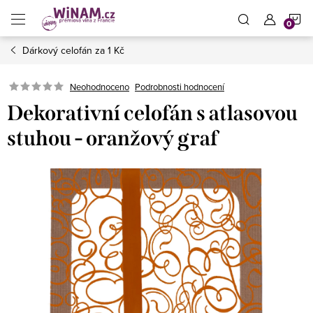
Přejít
N
na
obsah
Dárkový celofán za 1 Kč
K
Neohodnoceno
Podrobnosti hodnocení
Dekorativní celofán s atlasovou
stuhou - oranžový graf