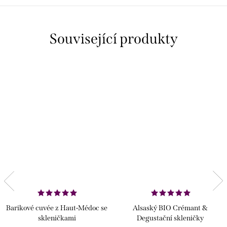
Související produkty
Barikové cuvée z Haut-Médoc se
Alsaský BIO Crémant &
skleničkami
Degustační skleničky