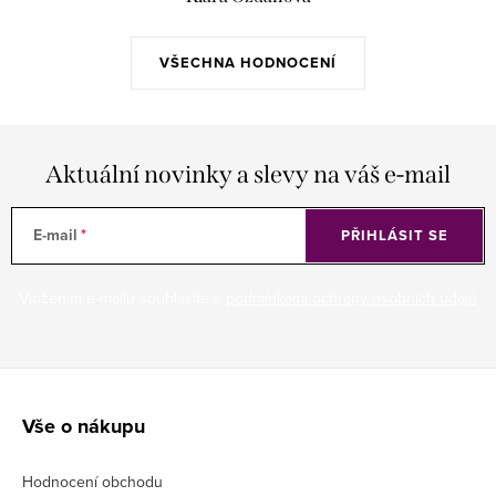
VŠECHNA HODNOCENÍ
Aktuální novinky a slevy na váš e-mail
E-mail
PŘIHLÁSIT SE
Vložením e-mailu souhlasíte s
podmínkami ochrany osobních údajů
Z
á
Vše o nákupu
p
Hodnocení obchodu
a