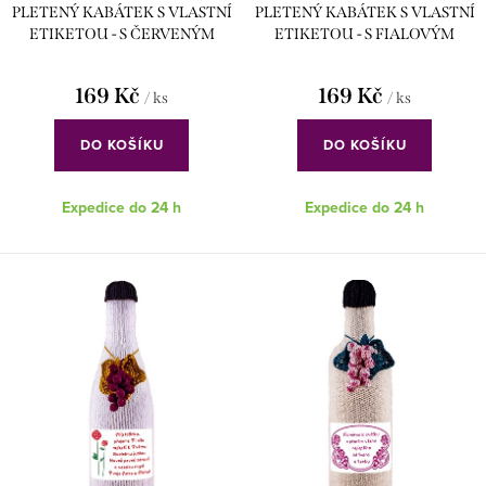
PLETENÝ KABÁTEK S VLASTNÍ
PLETENÝ KABÁTEK S VLASTNÍ
ů
t
ETIKETOU - S ČERVENÝM
ETIKETOU - S FIALOVÝM
ů
HROZNEM
HROZNEM
169 Kč
169 Kč
/ ks
/ ks
DO KOŠÍKU
DO KOŠÍKU
Expedice do 24 h
Expedice do 24 h