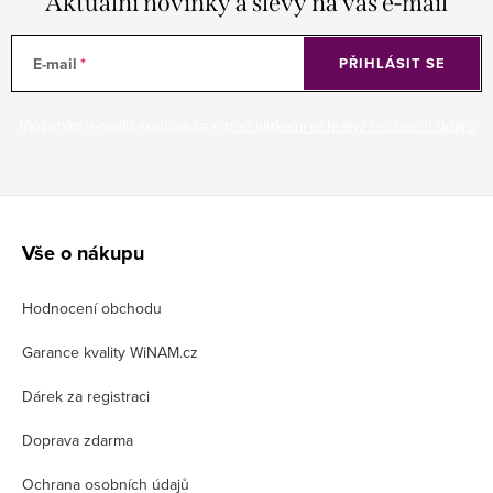
Aktuální novinky a slevy na váš e-mail
E-mail
PŘIHLÁSIT SE
Vložením e-mailu souhlasíte s
podmínkami ochrany osobních údajů
Z
á
Vše o nákupu
p
Hodnocení obchodu
a
t
Garance kvality WiNAM.cz
í
Dárek za registraci
Doprava zdarma
Ochrana osobních údajů