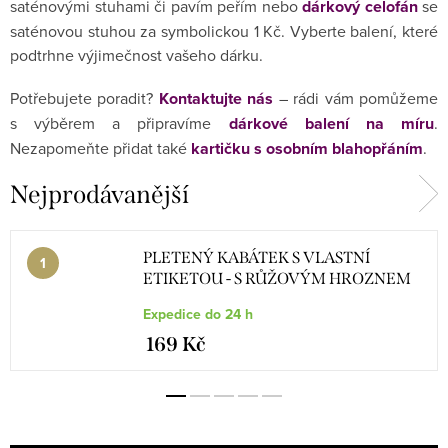
saténovými stuhami či pavím peřím nebo
dárkový celofán
se
saténovou stuhou za symbolickou 1 Kč. Vyberte balení, které
podtrhne výjimečnost vašeho dárku.
Potřebujete poradit?
Kontaktujte nás
– rádi vám pomůžeme
s výběrem a připravíme
dárkové balení na míru
.
Nezapomeňte přidat také
kartičku s osobním blahopřáním
.
Nejprodávanější
PLETENÝ KABÁTEK S VLASTNÍ
ETIKETOU - S RŮŽOVÝM HROZNEM
Expedice do 24 h
169 Kč