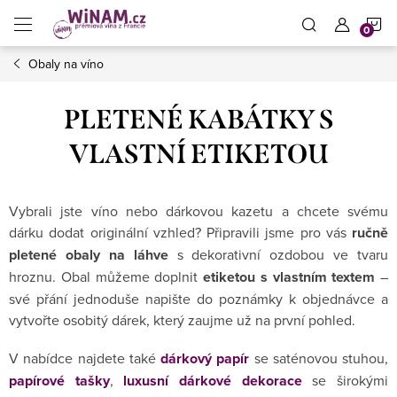
Přejít
N
na
obsah
Obaly na víno
K
PLETENÉ KABÁTKY S
VLASTNÍ ETIKETOU
Vybrali jste víno nebo dárkovou kazetu a chcete svému
dárku dodat originální vzhled? Připravili jsme pro vás
ručně
pletené obaly na láhve
s dekorativní ozdobou ve tvaru
hroznu. Obal můžeme doplnit
etiketou s vlastním textem
–
své přání jednoduše napište do poznámky k objednávce a
vytvořte osobitý dárek, který zaujme už na první pohled.
V nabídce najdete také
dárkový papír
se saténovou stuhou,
papírové tašky
,
luxusní dárkové dekorace
se širokými