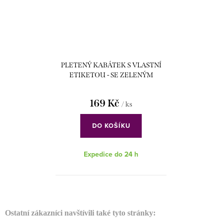
PLETENÝ KABÁTEK S VLASTNÍ
ETIKETOU - SE ZELENÝM
HROZNEM
169 Kč
/ ks
DO KOŠÍKU
Expedice do 24 h
O
v
Ostatní zákazníci navštívili také tyto stránky: