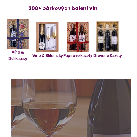
l
á
300+ Dárkových balení vín
d
a
c
í
p
Víno &
r
Víno & Skleničky
Papírové kazety
Dřevěné Kazety
Delikatesy
v
k
y
v
ý
p
i
s
u