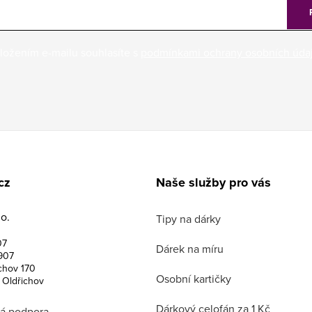
ložením e-mailu souhlasíte s
podmínkami ochrany osobních úda
cz
Naše služby pro vás
o.
Tipy na dárky
07
Dárek na míru
907
chov 170
Osobní kartičky
 Oldřichov
Dárkový celofán za 1 Kč
á podpora