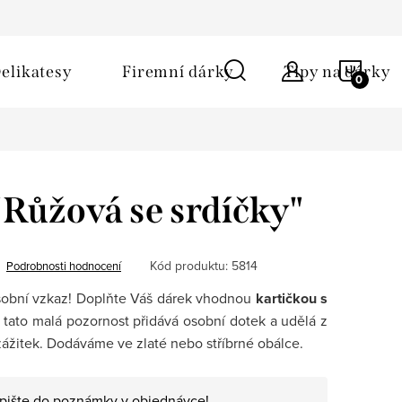
ů
Obchodní podmínky
Kontakt
Napište nám
NÁKU
elikatesy
Firemní dárky
Tipy na dárky
KOŠÍ
"Růžová se srdíčky"
Kód produktu:
5814
Podrobnosti hodnocení
sobní vzkaz! Doplňte Váš dárek vhodnou
kartičkou s
tato malá pozornost přidává osobní dotek a udělá z
ážitek. Dodáváme ve zlaté nebo stříbrné obálce.
apište do poznámky v objednávce!