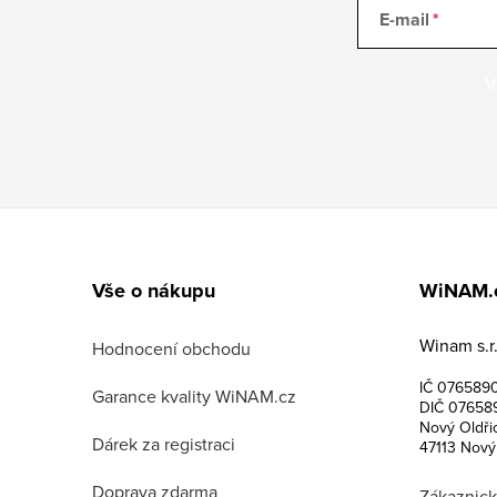
E-mail
V
Z
á
Vše o nákupu
WiNAM.
p
Winam s.r.
a
Hodnocení obchodu
IČ 076589
t
Garance kvality WiNAM.cz
DIČ 07658
Nový Oldři
í
Dárek za registraci
47113 Nový
Doprava zdarma
Zákaznick