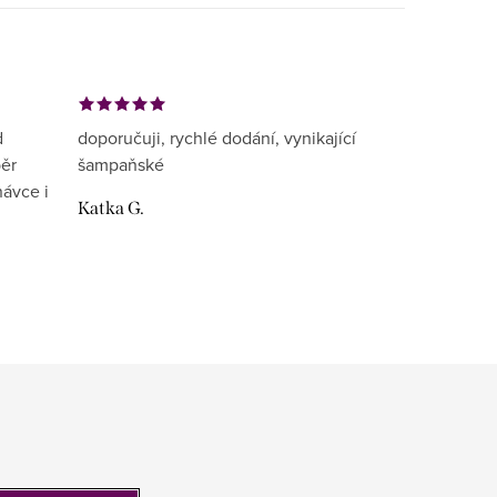
d
doporučuji, rychlé dodání, vynikající
běr
šampaňské
návce i
Katka G.