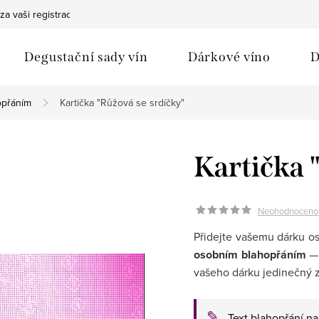
za vaši registraci
Bezpečná doprava
Ochrana osobních údaj
Degustační sady vín
Dárkové víno
D
opřáním
Kartička "Růžová se srdíčky"
Kartička 
Neohodnoceno
Přidejte vašemu dárku o
osobním blahopřáním
— 
vašeho dárku jedinečný z
✎
Text blahopřání n