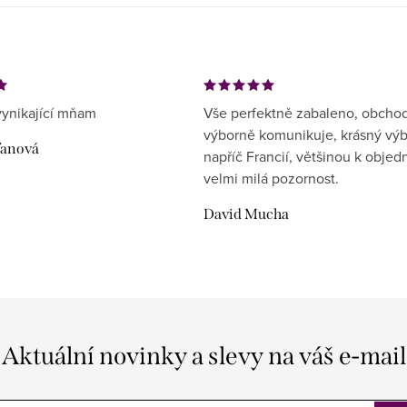
ynikající mňam
Vše perfektně zabaleno, obcho
výborně komunikuje, krásný vý
ďanová
napříč Francií, většinou k objed
velmi milá pozornost.
David Mucha
Aktuální novinky a slevy na váš e-mail