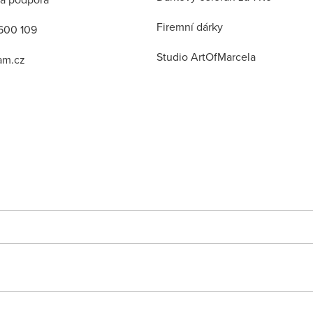
Firemní dárky
600 109
Studio ArtOfMarcela
am.cz