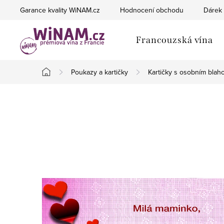
Přejít
Garance kvality WiNAM.cz
Hodnocení obchodu
Dárek 
na
obsah
Francouzská vína
Poukazy a kartičky
Kartičky s osobním blah
Domů