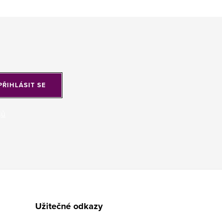
PŘIHLÁSIT SE
jů
Užitečné odkazy