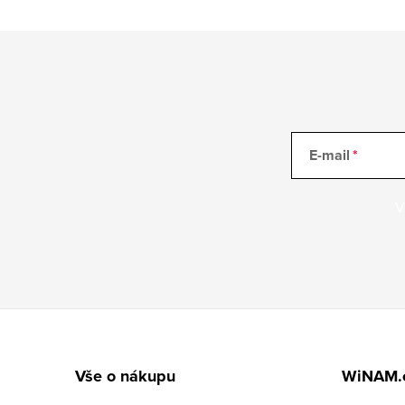
E-mail
V
Z
á
Vše o nákupu
WiNAM.
p