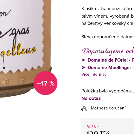
Klasika z francouzského
bílým vínem, vyrobená b
na čerstvý venkovský chl
Sleva doporučené datum
➤
Domaine de l'Oriel -
➤
Domaine Moellinger -
Více informací
–17 %
Položka byla vyprodána…
Na dotaz
Možnosti doručení
169 Kč