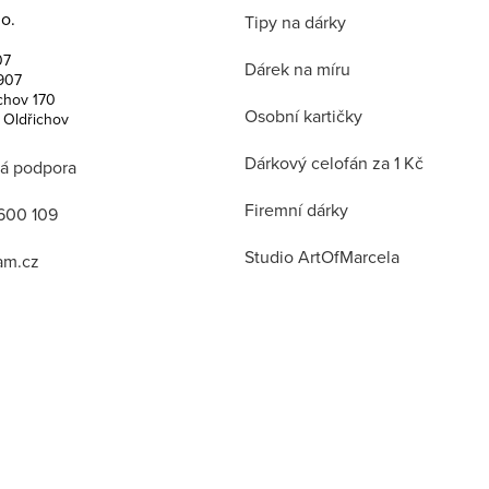
o.
Tipy na dárky
07
Dárek na míru
907
chov 170
Osobní kartičky
 Oldřichov
Dárkový celofán za 1 Kč
á podpora
Firemní dárky
600 109
Studio ArtOfMarcela
am.cz