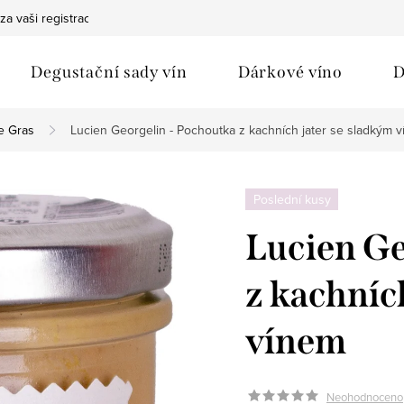
za vaši registraci
Bezpečná doprava
Ochrana osobních údaj
Degustační sady vín
Dárkové víno
D
e Gras
Lucien Georgelin - Pochoutka z kachních jater se sladkým 
Poslední kusy
Lucien Ge
z kachníc
vínem
Neohodnoceno