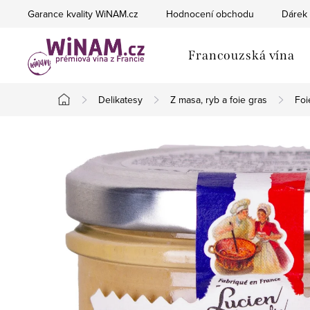
Přejít
Garance kvality WiNAM.cz
Hodnocení obchodu
Dárek 
na
obsah
Francouzská vína
Delikatesy
Z masa, ryb a foie gras
Foi
Domů