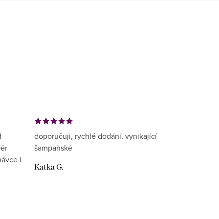
d
doporučuji, rychlé dodání, vynikající
běr
šampaňské
návce i
Katka G.