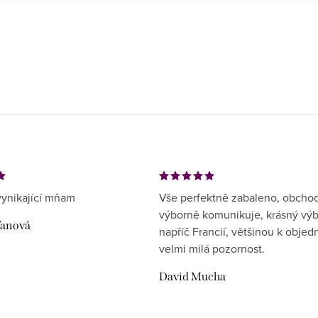
ynikající mňam
Vše perfektně zabaleno, obcho
výborně komunikuje, krásný vý
ďanová
napříč Francií, většinou k objed
velmi milá pozornost.
David Mucha