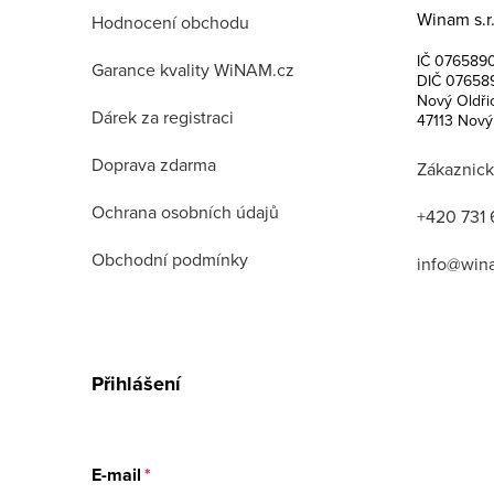
Winam s.r.
a
Hodnocení obchodu
IČ 076589
t
Garance kvality WiNAM.cz
DIČ 07658
Nový Oldři
í
Dárek za registraci
47113 Nový
Doprava zdarma
Zákaznick
Ochrana osobních údajů
+420 731 
Obchodní podmínky
info@win
Přihlášení
E-mail