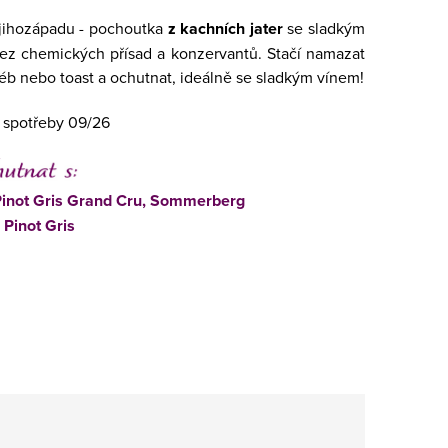
 jihozápadu - pochoutka
z kachních jater
se sladkým
ez chemických přísad a konzervantů. Stačí namazat
éb nebo toast a ochutnat, ideálně se sladkým vínem!
 spotřeby 09/26
 Pinot Gris Grand Cru, Sommerberg
 Pinot Gris