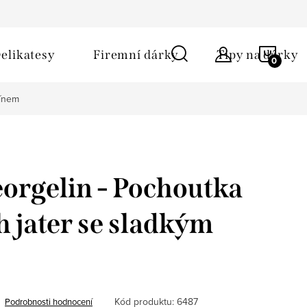
ů
Obchodní podmínky
Kontakt
Napište nám
NÁKU
elikatesy
Firemní dárky
Tipy na dárky
KOŠÍ
vínem
orgelin - Pochoutka
h jater se sladkým
Kód produktu:
6487
Podrobnosti hodnocení