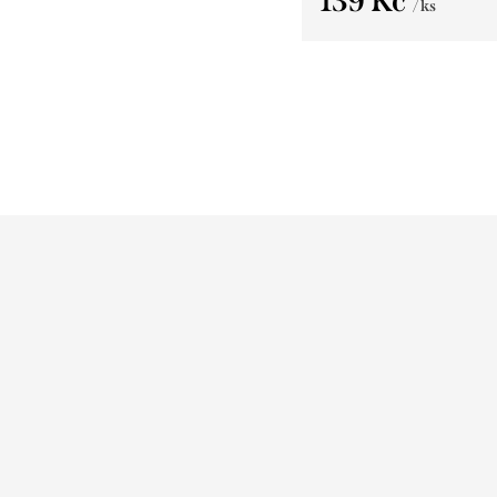
139 Kč
/ ks
Měrná
cena: