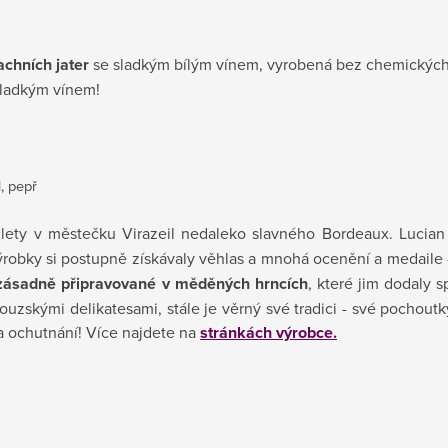
achních jater
se sladkým bílým vínem, vyrobená bez chemických 
sladkým vínem!
l, pepř
 lety v městečku Virazeil nedaleko slavného Bordeaux. Lucian
robky si postupně získávaly věhlas a mnohá ocenění a medaile 
zásadně připravované v měděných hrncích
, které jim dodaly s
uzskými delikatesami, stále je věrný své tradici - své pochoutk
za ochutnání! Více najdete na
stránkách výrobce.