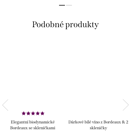
Elegantní biodynamické
Dárkové bílé víno z Bordeaux & 2
Bordeaux se skleničkami
skleničky