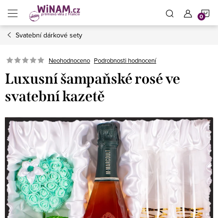
Přejít
N
na
obsah
Svatební dárkové sety
K
Neohodnoceno
Podrobnosti hodnocení
Luxusní šampaňské rosé ve
svatební kazetě