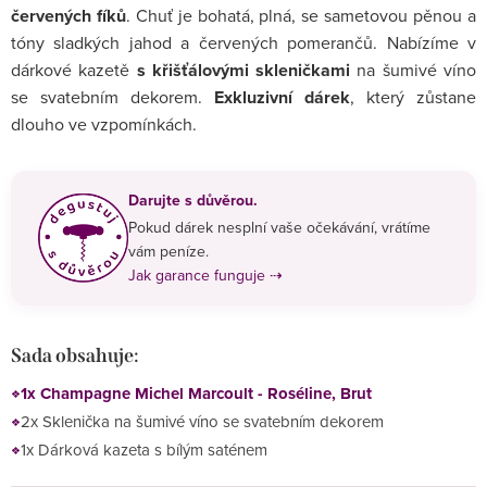
červených fíků
. Chuť je bohatá, plná, se sametovou pěnou a
tóny sladkých jahod a červených pomerančů. Nabízíme v
dárkové kazetě
s křišťálovými skleničkami
na šumivé víno
se svatebním dekorem.
Exkluzivní dárek
, který zůstane
dlouho ve vzpomínkách.
Darujte s důvěrou.
Pokud dárek nesplní vaše očekávání, vrátíme
vám peníze.
Jak garance funguje ⇢
Sada obsahuje:
1x Champagne Michel Marcoult - Roséline, Brut
2x Sklenička na šumivé víno se svatebním dekorem
1x Dárková kazeta s bílým saténem