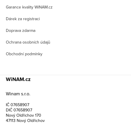
t
Garance kvality WiNAM.cz
í
Dárek za registraci
Doprava zdarma
Ochrana osobních údajů
Obchodní podmínky
WiNAM.cz
Winam s.r.o.
IČ 07658907
DIČ 07658907
Nový Oldřichov 170
47113 Nový Oldřichov