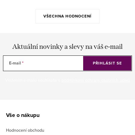
VŠECHNA HODNOCENÍ
Aktuální novinky a slevy na váš e-mail
E-mail
PŘIHLÁSIT SE
Vložením e-mailu souhlasíte s
podmínkami ochrany osobních údajů
Z
á
Vše o nákupu
p
Hodnocení obchodu
a