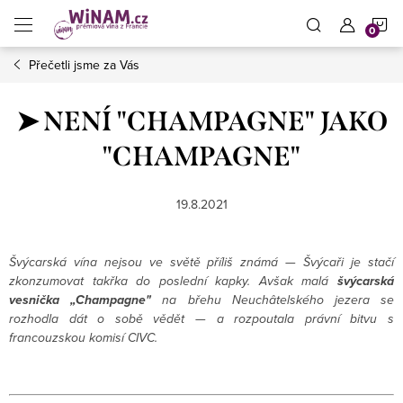
Přejít
N
na
obsah
Přečetli jsme za Vás
K
➤ NENÍ "CHAMPAGNE" JAKO
"CHAMPAGNE"
19.8.2021
Švýcarská vína nejsou ve světě příliš známá — Švýcaři je stačí
zkonzumovat takřka do poslední kapky. Avšak malá
švýcarská
vesnička „Champagne"
na břehu Neuchâtelského jezera se
rozhodla dát o sobě vědět — a rozpoutala právní bitvu s
francouzskou komisí CIVC.