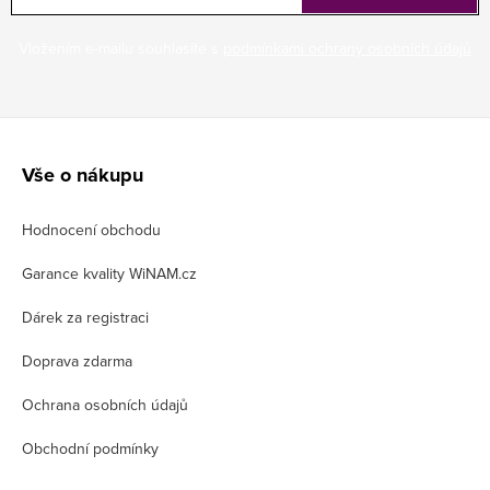
Vložením e-mailu souhlasíte s
podmínkami ochrany osobních údajů
Z
á
Vše o nákupu
p
Hodnocení obchodu
a
t
Garance kvality WiNAM.cz
í
Dárek za registraci
Doprava zdarma
Ochrana osobních údajů
Obchodní podmínky