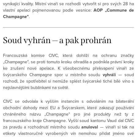
vynikající kvality. Místní vinaři se rozhodli vytvořit si pro svých 28 ha
vlastní apelaci pojmenovanou podle vesnice:
AOP „Commune de
Champagne"
.
Soud vyhrán — a pak prohrán
Francouzská komise CIVC, která dohlíží na ochranu značky
„Champagne", se proti tomuto kroku ohradila a podnikla právní kroky
ke zrušení nové apelace. K všeobecnému překvapení vinaři ze
švýcarského Champagne spor u místního soudu
vyhráli
— soud
rozhodl, že spotřebitel si nemůže splést švýcarské tiché bílé víno s
nejslavnějšími bublinkami na světě.
CIVC se odvolala k vyšším instancím s odvoláním na bilaterální
obchodní dohody mezi EU a Švýcarskem, které zakazují používání
chráněného názvu „Champagne" pro jiné produkty než ty z
francouzského kraje Champagne. Vyšší soud kantonu Vaud dal CIVC
za pravdu a rozhodnutí místního soudu
anuloval
— vinaři si tak na
etikety vlastnoručně vyrobených vín nemohou přidat jméno své