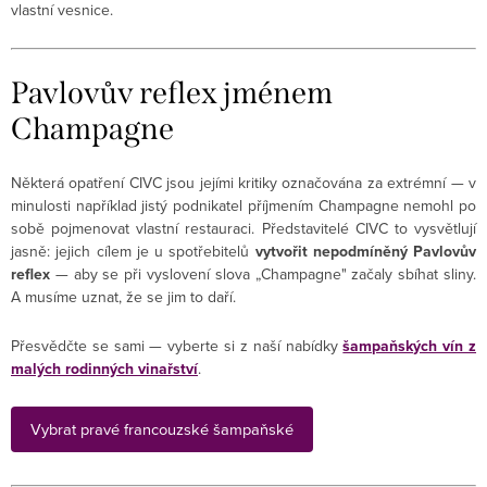
vlastní vesnice.
Pavlovův reflex jménem
Champagne
Některá opatření CIVC jsou jejími kritiky označována za extrémní — v
minulosti například jistý podnikatel příjmením Champagne nemohl po
sobě pojmenovat vlastní restauraci. Představitelé CIVC to vysvětlují
jasně: jejich cílem je u spotřebitelů
vytvořit nepodmíněný Pavlovův
reflex
— aby se při vyslovení slova „Champagne" začaly sbíhat sliny.
A musíme uznat, že se jim to daří.
Přesvědčte se sami — vyberte si z naší nabídky
šampaňských vín z
malých rodinných vinařství
.
Vybrat pravé francouzské šampaňské