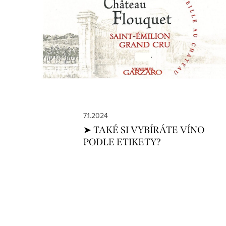
p
i
s
č
l
á
7.1.2024
n
➤ TAKÉ SI VYBÍRÁTE VÍNO
PODLE ETIKETY?
k
ů