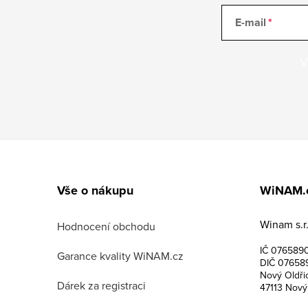
s
u
E-mail
V
Z
á
Vše o nákupu
WiNAM.
p
Winam s.r.
a
Hodnocení obchodu
IČ 076589
t
Garance kvality WiNAM.cz
DIČ 07658
Nový Oldři
í
Dárek za registraci
47113 Nový