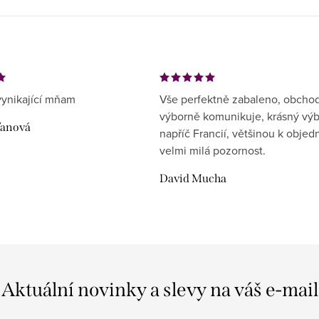
ynikající mňam
Vše perfektně zabaleno, obcho
výborně komunikuje, krásný vý
ďanová
napříč Francií, většinou k objed
velmi milá pozornost.
David Mucha
Aktuální novinky a slevy na váš e-mail