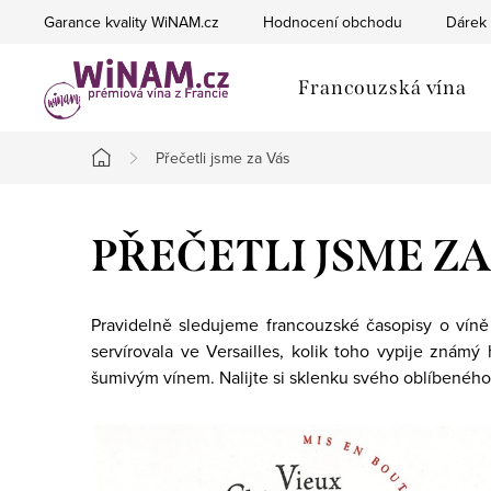
Přejít
Garance kvality WiNAM.cz
Hodnocení obchodu
Dárek 
na
obsah
Francouzská vína
Přečetli jsme za Vás
Domů
PŘEČETLI JSME ZA
Pravidelně sledujeme francouzské časopisy o víně 
servírovala ve Versailles, kolik toho vypije zná
šumivým vínem. Nalijte si sklenku svého oblíbeného 
V
ý