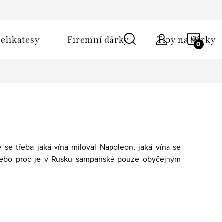
ů
Obchodní podmínky
Kontakt
Napište nám
NÁKU
elikatesy
Firemní dárky
Tipy na dárky
KOŠÍ
 se třeba jaká vína miloval Napoleon, jaká vína se
ky nebo proč je v Rusku šampaňské pouze obyčejným