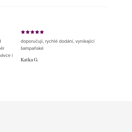
d
doporučuji, rychlé dodání, vynikající
běr
šampaňské
návce i
Katka G.