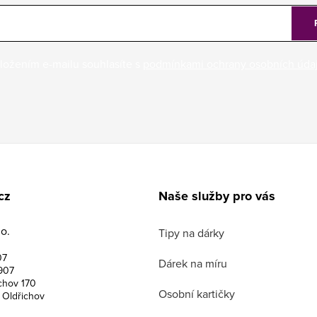
ložením e-mailu souhlasíte s
podmínkami ochrany osobních úda
cz
Naše služby pro vás
o.
Tipy na dárky
07
Dárek na míru
907
chov 170
Osobní kartičky
 Oldřichov