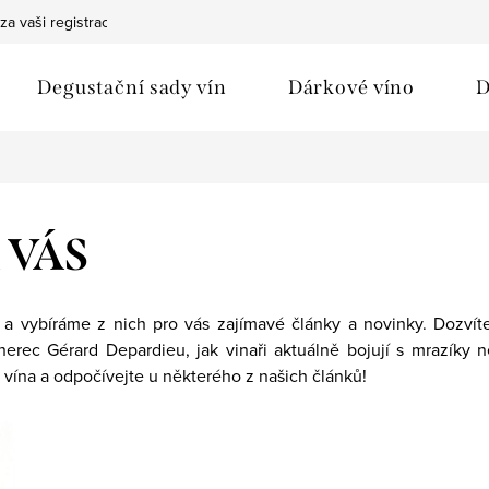
za vaši registraci
Bezpečná doprava
Ochrana osobních údaj
Degustační sady vín
Dárkové víno
D
 VÁS
a vybíráme z nich pro vás zajímavé články a novinky. Dozvíte
mý herec Gérard Depardieu, jak vinaři aktuálně bojují s mrazí
vína a odpočívejte u některého z našich článků!