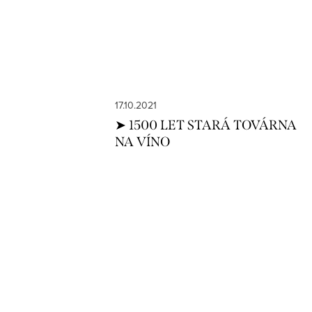
17.10.2021
➤ 1500 LET STARÁ TOVÁRNA
NA VÍNO
S
O
t
v
r
l
á