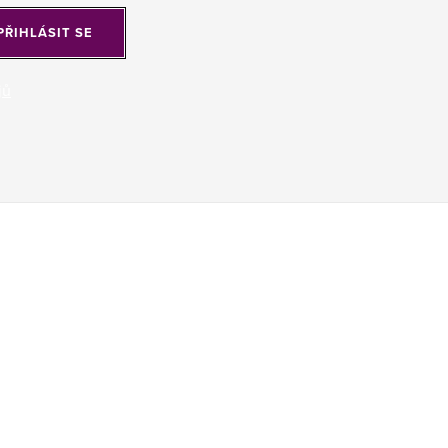
PŘIHLÁSIT SE
jů