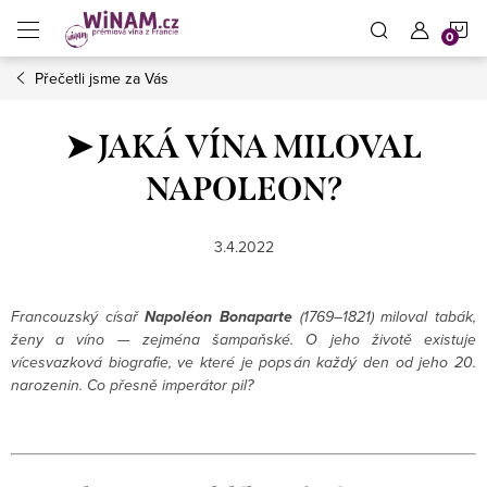
Přejít
N
na
obsah
Přečetli jsme za Vás
K
➤ JAKÁ VÍNA MILOVAL
NAPOLEON?
3.4.2022
Francouzský císař
Napoléon Bonaparte
(1769–1821) miloval tabák,
ženy a víno — zejména šampaňské. O jeho životě existuje
vícesvazková biografie, ve které je popsán každý den od jeho 20.
narozenin. Co přesně imperátor pil?