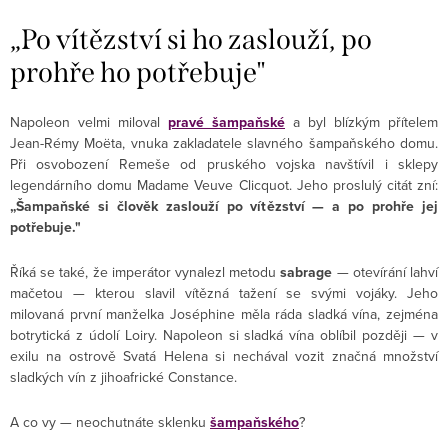
„Po vítězství si ho zaslouží, po
prohře ho potřebuje"
Napoleon velmi miloval
pravé šampaňské
a byl blízkým přítelem
Jean-Rémy Moëta, vnuka zakladatele slavného šampaňského domu.
Při osvobození Remeše od pruského vojska navštívil i sklepy
legendárního domu Madame Veuve Clicquot. Jeho proslulý citát zní:
„Šampaňské si člověk zaslouží po vítězství — a po prohře jej
potřebuje."
Říká se také, že imperátor vynalezl metodu
sabrage
— otevírání lahví
mačetou — kterou slavil vítězná tažení se svými vojáky. Jeho
milovaná první manželka Joséphine měla ráda sladká vína, zejména
botrytická z údolí Loiry. Napoleon si sladká vína oblíbil později — v
exilu na ostrově Svatá Helena si nechával vozit značná množství
sladkých vín z jihoafrické Constance.
A co vy — neochutnáte sklenku
šampaňského
?