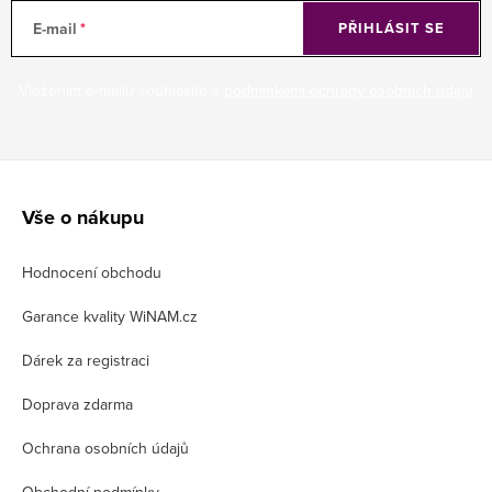
E-mail
PŘIHLÁSIT SE
Vložením e-mailu souhlasíte s
podmínkami ochrany osobních údajů
Z
á
Vše o nákupu
p
Hodnocení obchodu
a
t
Garance kvality WiNAM.cz
í
Dárek za registraci
Doprava zdarma
Ochrana osobních údajů
Obchodní podmínky