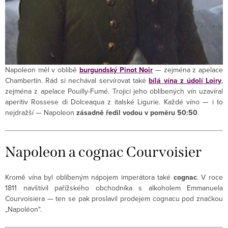
Napoleon měl v oblibě
burgundský Pinot Noir
— zejména z apelace
Chambertin. Rád si nechával servírovat také
bílá vína z údolí Loiry
,
zejména z apelace Pouilly-Fumé. Trojici jeho oblíbených vín uzavíral
aperitiv Rossese di Dolceaqua z italské Ligurie. Každé víno — i to
nejdražší — Napoleon
zásadně ředil vodou v poměru 50:50
.
Napoleon a cognac Courvoisier
Kromě vína byl oblíbeným nápojem imperátora také
cognac
. V roce
1811 navštívil pařížského obchodníka s alkoholem Emmanuela
Courvoisiera — ten se pak proslavil prodejem cognacu pod značkou
„Napoléon".