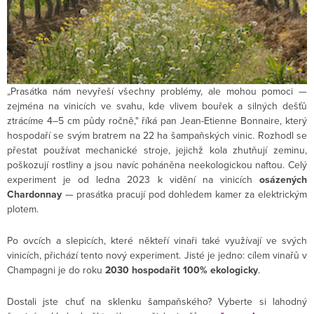
„Prasátka nám nevyřeší všechny problémy, ale mohou pomoci —
zejména na vinicích ve svahu, kde vlivem bouřek a silných dešťů
ztrácíme 4–5 cm půdy ročně," říká pan Jean-Etienne Bonnaire, který
hospodaří se svým bratrem na 22 ha šampaňských vinic. Rozhodl se
přestat používat mechanické stroje, jejichž kola zhutňují zeminu,
poškozují rostliny a jsou navíc poháněna neekologickou naftou. Celý
experiment je od ledna 2023 k vidění na vinicích
osázených
Chardonnay
— prasátka pracují pod dohledem kamer za elektrickým
plotem.
Po ovcích a slepicích, které někteří vinaři také využívají ve svých
vinicích, přichází tento nový experiment. Jisté je jedno: cílem vinařů v
Champagni je do roku
2030 hospodařit 100% ekologicky
.
Dostali jste chuť na sklenku šampaňského? Vyberte si lahodný