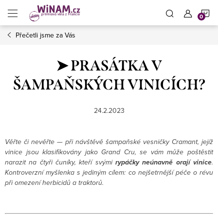
Přejít
N
na
obsah
Přečetli jsme za Vás
K
➤ PRASÁTKA V
ŠAMPAŇSKÝCH VINICÍCH?
24.2.2023
Věřte či nevěřte — při návštěvě šampaňské vesničky Cramant, jejíž
vinice jsou klasifikovány jako Grand Cru, se vám může poštěstit
narazit na čtyři čuníky, kteří svými
rypáčky neúnavně orají vinice
.
Kontroverzní myšlenka s jediným cílem: co nejšetrnější péče o révu
při omezení herbicidů a traktorů.