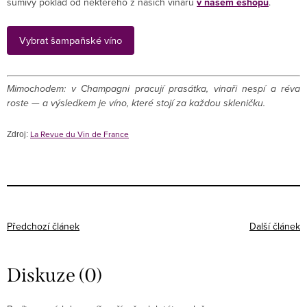
šumivý poklad od některého z našich vinařů
v našem eshopu
.
Vybrat šampaňské víno
Mimochodem: v Champagni pracují prasátka, vinaři nespí a réva
roste — a výsledkem je víno, které stojí za každou skleničku.
La Revue du Vin de France
Zdroj:
Předchozí článek
Další článek
Diskuze (0)