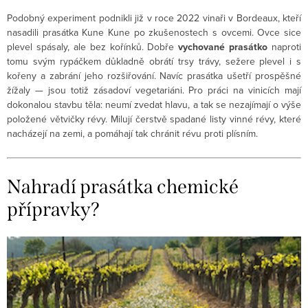
Podobný experiment podnikli již v roce 2022 vinaři v Bordeaux, kteří
nasadili prasátka Kune Kune po zkušenostech s ovcemi. Ovce sice
plevel spásaly, ale bez kořínků. Dobře
vychované prasátko
naproti
tomu svým rypáčkem důkladně obrátí trsy trávy, sežere plevel i s
kořeny a zabrání jeho rozšiřování. Navíc prasátka ušetří prospěšné
žížaly — jsou totiž zásadoví vegetariáni. Pro práci na vinicích mají
dokonalou stavbu těla: neumí zvedat hlavu, a tak se nezajímají o výše
položené větvičky révy. Milují čerstvě spadané listy vinné révy, které
nacházejí na zemi, a pomáhají tak chránit révu proti plísním.
Nahradí prasátka chemické
přípravky?