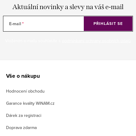
Aktuální novinky a slevy na váš e-mail
E-mail
PŘIHLÁSIT SE
Vložením e-mailu souhlasíte s
podmínkami ochrany osobních údajů
Z
á
Vše o nákupu
p
Hodnocení obchodu
a
t
Garance kvality WiNAM.cz
í
Dárek za registraci
Doprava zdarma