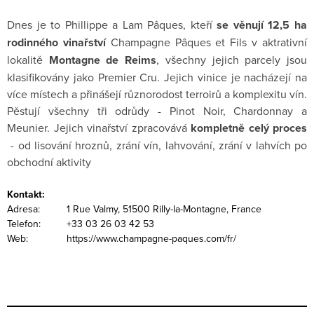
Dnes je to Phillippe a Lam Pâques, kteří
se věnují 12,5 ha
rodinného vinařství
Champagne Pâques et Fils v aktrativní
lokalitě
Montagne de Reims
, všechny jejich parcely jsou
klasifikovány jako Premier Cru. Jejich vinice je nacházejí na
více místech a přinášejí různorodost terroirů a komplexitu vín.
Pěstují všechny tři odrůdy - Pinot Noir, Chardonnay a
Meunier. Jejich vinařství zpracovává
kompletně celý proces
- od lisování hroznů, zrání vín, lahvování, zrání v lahvích po
obchodní aktivity
Kontakt:
Adresa:
1 Rue Valmy, 51500 Rilly-la-Montagne, France
Telefon:
+33 03 26 03 42 53
Web:
https://www.champagne-paques.com/fr/