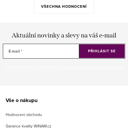
VŠECHNA HODNOCENÍ
Aktuální novinky a slevy na váš e-mail
E-mail
PŘIHLÁSIT SE
Vložením e-mailu souhlasíte s
podmínkami ochrany osobních údajů
Z
á
Vše o nákupu
p
Hodnocení obchodu
a
t
Garance kvality WiNAM.cz