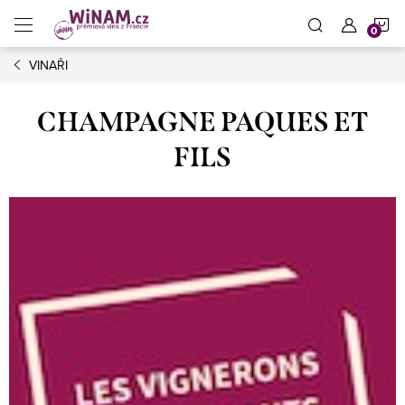
Přejít
N
na
obsah
VINAŘI
K
CHAMPAGNE PAQUES ET
FILS