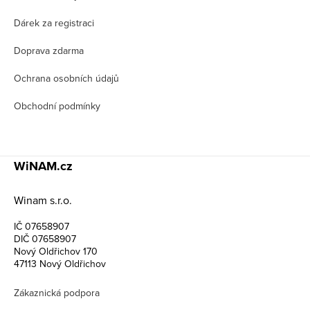
í
Dárek za registraci
Doprava zdarma
Ochrana osobních údajů
Obchodní podmínky
WiNAM.cz
Winam s.r.o.
IČ 07658907
DIČ 07658907
Nový Oldřichov 170
47113 Nový Oldřichov
Zákaznická podpora